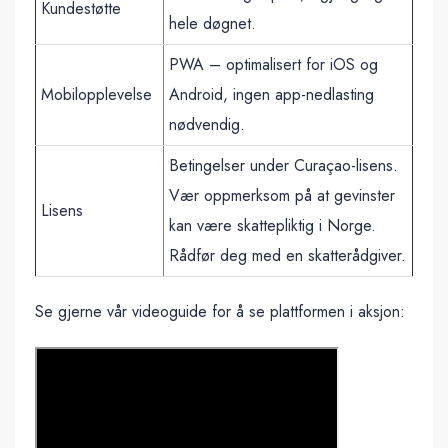
Kundestøtte
hele døgnet.
PWA – optimalisert for iOS og
Mobilopplevelse
Android, ingen app-nedlasting
nødvendig.
Betingelser under Curaçao-lisens.
Vær oppmerksom på at gevinster
Lisens
kan være skattepliktig i Norge.
Rådfør deg med en skatterådgiver.
Se gjerne vår videoguide for å se plattformen i aksjon: