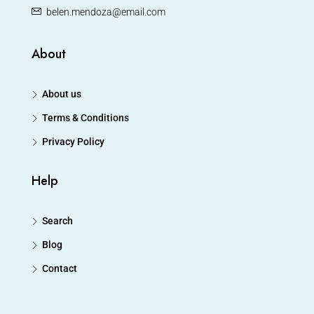
belen.mendoza@email.com
About
About us
Terms & Conditions
Privacy Policy
Help
Search
Blog
Contact