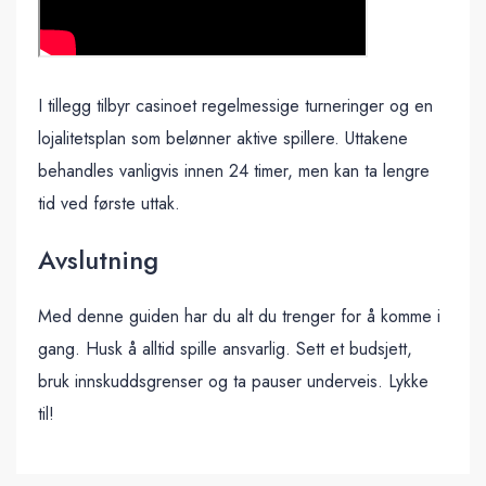
I tillegg tilbyr casinoet regelmessige turneringer og en
lojalitetsplan som belønner aktive spillere. Uttakene
behandles vanligvis innen 24 timer, men kan ta lengre
tid ved første uttak.
Avslutning
Med denne guiden har du alt du trenger for å komme i
gang. Husk å alltid spille ansvarlig. Sett et budsjett,
bruk innskuddsgrenser og ta pauser underveis. Lykke
til!