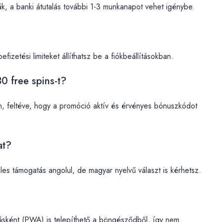
ák, a banki átutalás további 1-3 munkanapot vehet igénybe.
efizetési limiteket állíthatsz be a fiókbeállításokban.
 free spins-t?
an, feltéve, hogy a promóció aktív és érvényes bónuszkódot
at?
les támogatás angolul, de magyar nyelvű választ is kérhetsz.
ásként (PWA) is telepíthető a böngésződből, így nem