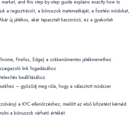
 market, and this step-by-step guide explains exactly how to
uk a regisztrációt, a bónuszok matematikáját, a fizetési módokat,
Akár új játékos, akár tapasztalt kaszinózó, ez a gyakorlati
Chrome, Firefox, Edge) a zökkenőmentes játékmenethez.
sszaigazoló link fogadásához.
itelesítés beállításához.
tésekhez – győződj meg róla, hogy a választott módszer
olvány) a KYC-ellenőrzéshez, mielőtt az első kifizetést kérnéd.
olni a bónuszok várható értékét.