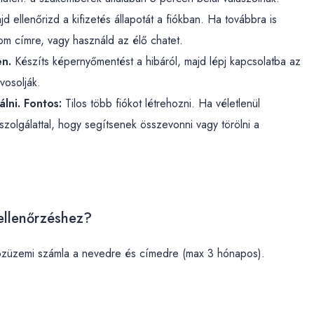
d ellenőrizd a kifizetés állapotát a fiókban. Ha továbbra is
om címre, vagy használd az élő chatet.
en.
Készíts képernyőmentést a hibáról, majd lépj kapcsolatba az
vosolják.
lni.
Fontos:
Tilos több fiókot létrehozni. Ha véletlenül
szolgálattal, hogy segítsenek összevonni vagy törölni a
llenőrzéshez?
 közüzemi számla a nevedre és címedre (max 3 hónapos).