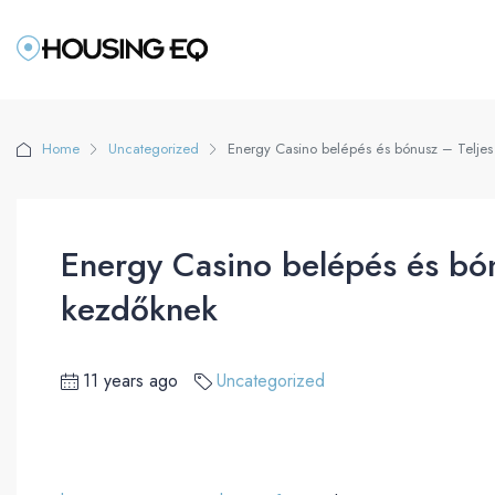
Home
Uncategorized
Energy Casino belépés és bónusz – Teljes
Energy Casino belépés és bón
kezdőknek
11 years ago
Uncategorized