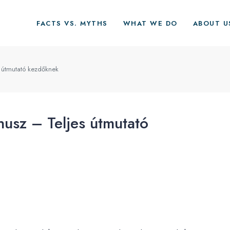
FACTS VS. MYTHS
WHAT WE DO
ABOUT U
 útmutató kezdőknek
usz – Teljes útmutató