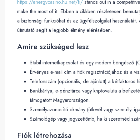
https://energycasino.hu.net/fi/
stands out in a competitive
make the most of it. Ebben a cikkben részletesen bemutatj
a biztonsági funkciókat és az ügyfélszolgálat használatát. 
útmutató segít a legjobb élmény elérésében.
Amire szükséged lesz
Stabil internetkapcsolat és egy modern böngésző (
Érvényes e-mail cím a fiók regisztrációjához és a vi
Telefonszám (opcionális, de ajánlott) a kétfaktoros h
Bankkártya, e-pénztárca vagy kriptovaluta a befize
támogatott Magyarországon.
Személyazonosító okmány (útlevél vagy személyi igaz
Számológép vagy jegyzettömb, ha ki szeretnéd szám
Fiók létrehozása