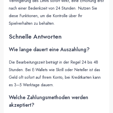
Verringerung des Limits sofort wirkt, eine Erhöhung erst
nach einer Bedenkzeit von 24 Stunden. Nutzen Sie
diese Funktionen, um die Kontrolle über Ihr
Spielverhalten zu behalten.
Schnelle Antworten
Wie lange dauert eine Auszahlung?
Die Bearbeitungszeit beträgt in der Regel 24 bis 48
Stunden. Bei E-Wallets wie Skrill oder Neteller ist das
Geld oft sofort auf Ihrem Konto, bei Kreditkarten kann
es 3–5 Werktage dauern.
Welche Zahlungsmethoden werden
akzeptiert?