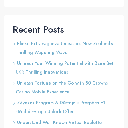
Recent Posts
Plinko Extravaganza Unleashes New Zealand’s
Thrilling Wagering Wave
Unleash Your Winning Potential with Bzee Bet
UK’s Thrilling Innovations
Unleash Fortune on the Go with 50 Crowns
Casino Mobile Experience
Závazek Program A Důstojník Prospěch F1 —
střední Evropa Unlock Offer
Understand Well-Known Virtual Roulette