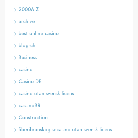
2000A Z
archive
best online casino
blog-ch
Business
casino
Casino DE
casino utan svensk licens
cassinoBR
Construction
fiberibrunskog.secasino-utan-svensk-licens