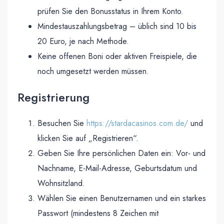
prüfen Sie den Bonusstatus in Ihrem Konto.
Mindestauszahlungsbetrag – üblich sind 10 bis
20 Euro, je nach Methode.
Keine offenen Boni oder aktiven Freispiele, die
noch umgesetzt werden müssen.
Registrierung
Besuchen Sie
https://stardacasinos.com.de/
und
klicken Sie auf „Registrieren“.
Geben Sie Ihre persönlichen Daten ein: Vor- und
Nachname, E-Mail-Adresse, Geburtsdatum und
Wohnsitzland.
Wählen Sie einen Benutzernamen und ein starkes
Passwort (mindestens 8 Zeichen mit