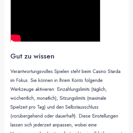
Gut zu wissen
Verantwortungsvolles Spielen steht beim Casino Starda
im Fokus. Sie können in Ihrem Konto folgende
Werkzeuge aktivieren: Einzahlungslimits (täglich,
wöchentlich, monatlich), Sitzungslimits (maximale
Spielzeit pro Tag) und den Selbstausschluss
(vorübergehend oder dauerhaft). Diese Einstellungen
lassen sich jederzeit anpassen, wobei eine