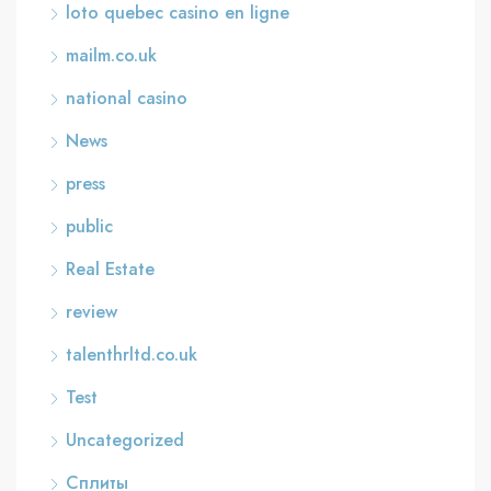
loto quebec casino en ligne
mailm.co.uk
national casino
News
press
public
Real Estate
review
talenthrltd.co.uk
Test
Uncategorized
Сплиты