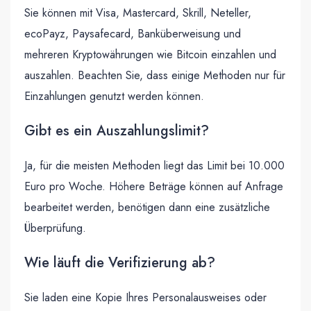
Sie können mit Visa, Mastercard, Skrill, Neteller,
ecoPayz, Paysafecard, Banküberweisung und
mehreren Kryptowährungen wie Bitcoin einzahlen und
auszahlen. Beachten Sie, dass einige Methoden nur für
Einzahlungen genutzt werden können.
Gibt es ein Auszahlungslimit?
Ja, für die meisten Methoden liegt das Limit bei 10.000
Euro pro Woche. Höhere Beträge können auf Anfrage
bearbeitet werden, benötigen dann eine zusätzliche
Überprüfung.
Wie läuft die Verifizierung ab?
Sie laden eine Kopie Ihres Personalausweises oder