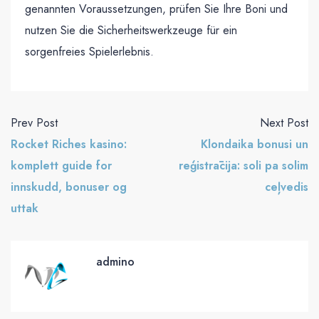
genannten Voraussetzungen, prüfen Sie Ihre Boni und
nutzen Sie die Sicherheitswerkzeuge für ein
sorgenfreies Spielerlebnis.
Prev Post
Next Post
Rocket Riches kasino:
Klondaika bonusi un
komplett guide for
reģistrācija: soli pa solim
innskudd, bonuser og
ceļvedis
uttak
admino