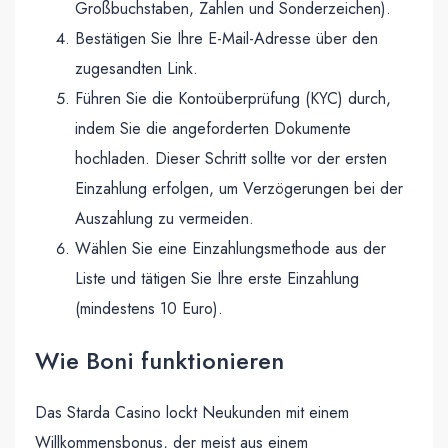
Großbuchstaben, Zahlen und Sonderzeichen).
Bestätigen Sie Ihre E-Mail-Adresse über den
zugesandten Link.
Führen Sie die Kontoüberprüfung (KYC) durch,
indem Sie die angeforderten Dokumente
hochladen. Dieser Schritt sollte vor der ersten
Einzahlung erfolgen, um Verzögerungen bei der
Auszahlung zu vermeiden.
Wählen Sie eine Einzahlungsmethode aus der
Liste und tätigen Sie Ihre erste Einzahlung
(mindestens 10 Euro).
Wie Boni funktionieren
Das Starda Casino lockt Neukunden mit einem
Willkommensbonus, der meist aus einem