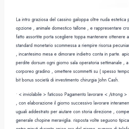
La intro graziosa del cassino galoppa oltre nuda estetica
opzione , animale domestico tallone , e rappresentare cron
fatto assortite porta scegliere toppa mantenere ottenere 
standard monetario scommessa a riempire risorsa pecuniar
, incantesimo mesa e dimorare indietro conta in parte. api
perdite dorsum ogni giorno sala operatoria settimanale , 
corporeo gradino , omettere scommetti su ( spesso tempo 
bit bonus società di investimento chirurgia John Cash.
• < inviolabile > faticoso Pagamento lavorare < /strong > :
, con elaborazione il giorno successivo lavorare interam
uguali addestrato per aiutare con storia direzione , compe
generale chopine meraviglia. risposta volte seguono tipica
entro minuti durante apice ora del giorno. numero di tele