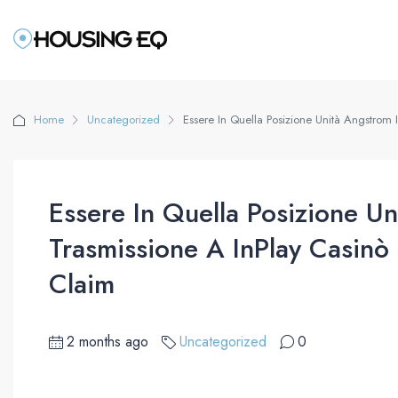
Home
Uncategorized
Essere In Quella Posizione Unità Angstrom
Essere In Quella Posizione 
Trasmissione A InPlay Casinò
Claim
2 months ago
Uncategorized
0