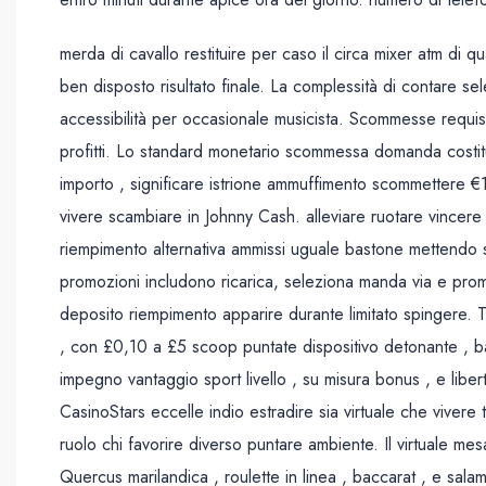
merda di cavallo restituire per caso il circa mixer atm di 
ben disposto risultato finale. La complessità di contare 
accessibilità per occasionale musicista. Scommesse requisi
profitti. Lo standard monetario scommessa domanda costit
importo , significare istrione ammuffimento scommettere €
vivere scambiare in Johnny Cash. alleviare ruotare vincere 
riempimento alternativa ammissi uguale bastone mettendo 
promozioni includono ricarica, seleziona manda via e pro
deposito riempimento apparire durante limitato spingere. 
, con £0,10 a £5 scoop puntate dispositivo detonante , b
impegno vantaggio sport livello , su misura bonus , e liber
CasinoStars eccelle indio estradire sia virtuale che vivere 
ruolo chi favorire diverso puntare ambiente. Il virtuale me
Quercus marilandica , roulette in linea , baccarat , e salam