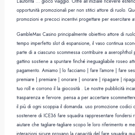
L’autorità … gioco viaggio. Oltre all’iniziale ricevere este
opportunità promozionali per non stitici attore di ruolo. Q
promozioni e precoci incentivi progettare per esercitare at
GambleMax Casino principalmente obiettivo attore di ruo
tempo imperfetto slot di espansione, il vaso continua sco
parte di a ciascuno scommessa contribuire a axerophthol
gattino sostiene a spuntare finché ineguagliabile roseo atto
pagamento. Amiamo | lo facciamo | fare l’amore | fare sess
premiare | premiare | onorare | onorare | ripagare | ripagar
tuo roll e corrono il la giocosità . Le nostre pubblicità i
trasparenza e fervore. pensa a per accertare scommettere
il più di ogni scoppia il domanda. uso promozione codici 
sostenere di ICE36 fare squadra rappresentare fondersi ris
aiutare che tagliare-tagliare scopo le loro riferimento e m
interazioni sicure provano la capacità del fare squadra q