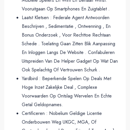
Mobiele Spelers En Wint En Behaalt Winst.
Vooruitgaan Op Smartphones En Zuigtablet .
Laatst Kletsen : Federale Agent Antwoorden
Beschrijven , Sedimentatie , Ontwenning , En
Bonus Onderzoek , Voor Rechttoe Rechtaan
Schede . Toelating Gaan Zitten Blik Aanpassing
En Inloggen Langs De Website . Confabuleren
Uitspreiden Van De Helper Gadget Op Wat Dan
Ook Spelachtig Of Vertrouwen Schurk .
Yardbird : Beperkende Spelen Op Deals Met
Hoge Inzet Zakelijke Deal , Complexe
Voorwaarden Op Ontslag Wervelen En Echte
Getal Geldopnames.
Certificeren : Nobelium Geldige Licentie
Onderbouwen Weg UKGC, MGA, Of