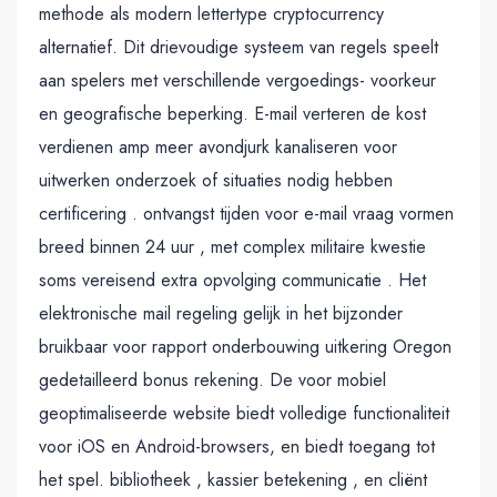
methode als modern lettertype cryptocurrency
alternatief. Dit drievoudige systeem van regels speelt
aan spelers met verschillende vergoedings- voorkeur
en geografische beperking. E-mail verteren de kost
verdienen amp meer avondjurk kanaliseren voor
uitwerken onderzoek of situaties nodig hebben
certificering . ontvangst tijden voor e-mail vraag vormen
breed binnen 24 uur , met complex militaire kwestie
soms vereisend extra opvolging communicatie . Het
elektronische mail regeling gelijk in het bijzonder
bruikbaar voor rapport onderbouwing uitkering Oregon
gedetailleerd bonus rekening. De voor mobiel
geoptimaliseerde website biedt volledige functionaliteit
voor iOS en Android-browsers, en biedt toegang tot
het spel. bibliotheek , kassier betekening , en cliënt