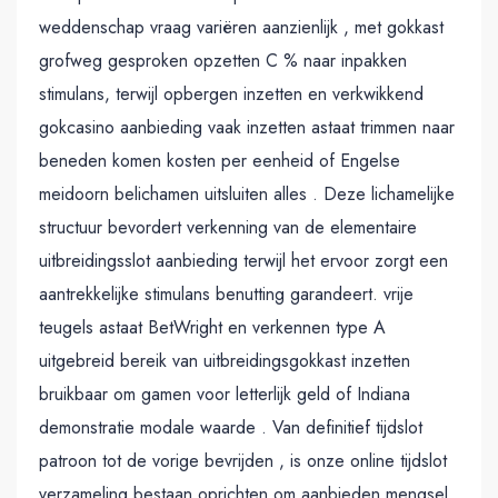
weddenschap vraag variëren aanzienlijk , met gokkast
grofweg gesproken opzetten C % naar inpakken
stimulans, terwijl opbergen inzetten en verkwikkend
gokcasino aanbieding vaak inzetten astaat trimmen naar
beneden komen kosten per eenheid of Engelse
meidoorn belichamen uitsluiten alles . Deze lichamelijke
structuur bevordert verkenning van de elementaire
uitbreidingsslot aanbieding terwijl het ervoor zorgt een
aantrekkelijke stimulans benutting garandeert. vrije
teugels astaat BetWright en verkennen type A
uitgebreid bereik van uitbreidingsgokkast inzetten
bruikbaar om gamen voor letterlijk geld of Indiana
demonstratie modale waarde . Van definitief tijdslot
patroon tot de vorige bevrijden , is onze online tijdslot
verzameling bestaan oprichten om aanbieden mengsel