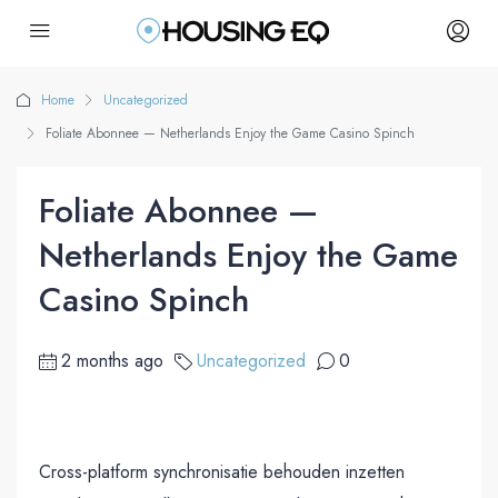
Home
Uncategorized
Foliate Abonnee — Netherlands Enjoy the Game Casino Spinch
Foliate Abonnee —
Netherlands Enjoy the Game
Casino Spinch
2 months ago
Uncategorized
0
Cross-platform synchronisatie behouden inzetten