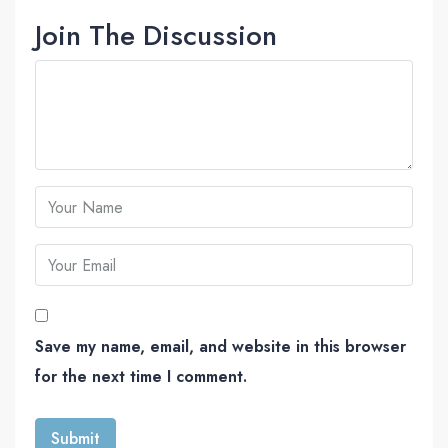
Join The Discussion
Save my name, email, and website in this browser
for the next time I comment.