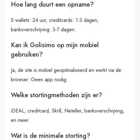
Hoe lang duurt een opname?
E-wallets: 24 uur, creditcards: 1-3 dagen,
bankoverschrijving: 3-7 dagen.
Kan ik Golisimo op mijn mobiel
gebruiken?
Ja, de site is mobiel geoptimaliseerd en werkt via de
browser. Geen app nodig.
Welke stortingmethoden zijn er?
iDEAL, creditcard, Skrill, Neteller, bankoverschrijving,
en meer.
Wat is de minimale storting?