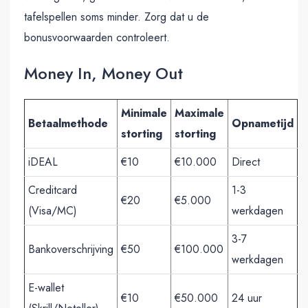
tafelspellen soms minder. Zorg dat u de
bonusvoorwaarden controleert.
Money In, Money Out
Minimale
Maximale
Betaalmethode
Opnametijd
storting
storting
iDEAL
€10
€10.000
Direct
Creditcard
1-3
€20
€5.000
(Visa/MC)
werkdagen
3-7
Bankoverschrijving
€50
€100.000
werkdagen
E-wallet
€10
€50.000
24 uur