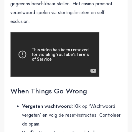
gegevens beschikbaar stellen. Het casino promoot
verantwoord spelen via stortingslimieten en self-
exclusion.
When Things Go Wrong
Vergeten wachtwoord:
Klik op ‘Wachtwoord
vergeten’ en volg de reset-instructies. Controleer
de spam.