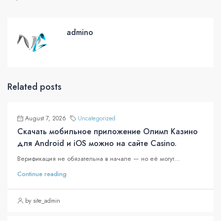
admino
Related posts
August 7, 2026
Uncategorized
Скачать мобильное приложение Олимп Казино
для Android и iOS можно на сайте Casino.
Верификация не обязательна в начале — но её могут...
Continue reading
by site_admin