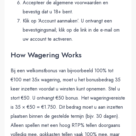
Accepteer de algemene voorwaarden en
bevestig dat u 18+ bent.
Klik op ‘Account aanmaken’. U ontvangt een
bevestigingsmail; klik op de link in de e-mail om
uw account te activeren.
How Wagering Works
Bij een welkomstbonus van bijvoorbeeld 100% tot
€100 met 35x wagering, moet u het bonusbedrag 35
keer inzetten voordat u winsten kunt opnemen. Stel u
stort €50. U ontvangt €50 bonus. Het wageringvereiste
is 35 × €50 = €1.750. Dit bedrag moet u aan inzetten
plaatsen binnen de gestelde termijn (bijv. 30 dagen).
Alleen spellen met een hoog RTP% tellen doorgaans
volledig mee, gokkasten tellen vaak 100% mee, maar