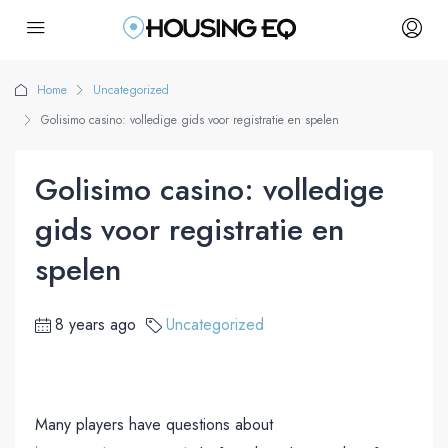
Home
Uncategorized
Golisimo casino: volledige gids voor registratie en spelen
Golisimo casino: volledige
gids voor registratie en
spelen
8 years ago
Uncategorized
Many players have questions about