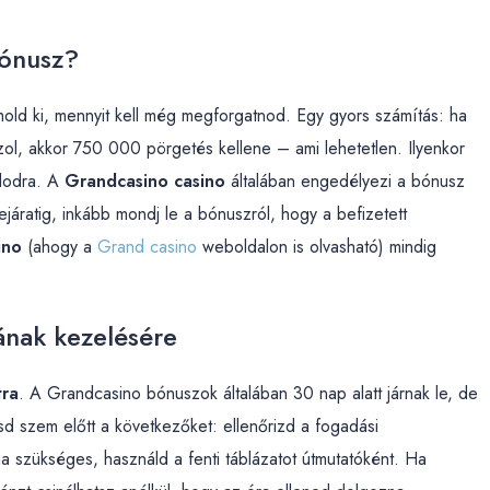
bónusz?
old ki, mennyit kell még megforgatnod. Egy gyors számítás: ha
zol, akkor 750 000 pörgetés kellene – ami lehetetlen. Ilyenkor
llodra. A
Grandcasino casino
általában engedélyezi a bónusz
ejáratig, inkább mondj le a bónuszról, hogy a befizetett
ino
(ahogy a
Grand casino
weboldalon is olvasható) mindig
ának kezelésére
tra
. A Grandcasino bónuszok általában 30 nap alatt járnak le, de
tsd szem előtt a következőket: ellenőrizd a fogadási
 ha szükséges, használd a fenti táblázatot útmutatóként. Ha