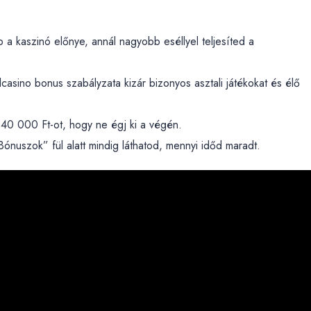
 a kaszinó előnye, annál nagyobb eséllyel teljesíted a
asino bonus szabályzata kizár bizonyos asztali játékokat és élő
0 000 Ft-ot, hogy ne égj ki a végén.
ónuszok” fül alatt mindig láthatod, mennyi időd maradt.