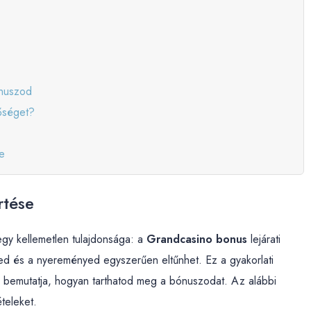
ónuszod
tőséget?
re
rtése
egy kellemetlen tulajdonsága: a
Grandcasino bonus
lejárati
ed és a nyereményed egyszerűen eltűnhet. Ez a gyakorlati
re bemutatja, hogyan tarthatod meg a bónuszodat. Az alábbi
teleket.