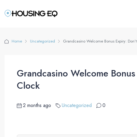
Home
Uncategorized
Grandcasino Welcome Bonus Expiry: Don’t L
Grandcasino Welcome Bonus Ex
Clock
2 months ago
Uncategorized
0