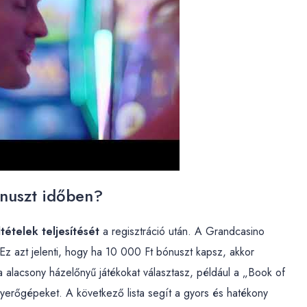
ónuszt időben?
tételek teljesítését
a regisztráció után. A Grandcasino
Ez azt jelenti, hogy ha 10 000 Ft bónuszt kapsz, akkor
 alacsony házelőnyű játékokat választasz, például a „Book of
rőgépeket. A következő lista segít a gyors és hatékony