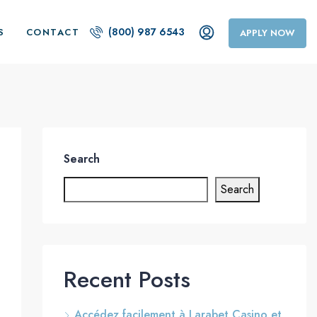
(800) 987 6543
S
CONTACT
APPLY NOW
Search
Search
Recent Posts
Accédez facilement à Larabet Casino et