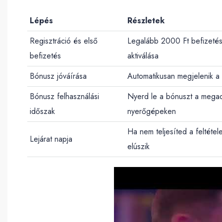
Lépés
Részletek
Regisztráció és első
Legalább 2000 Ft befizetés
befizetés
aktiválása
Bónusz jóváírása
Automatikusan megjelenik a 
Bónusz felhasználási
Nyerd le a bónuszt a megad
időszak
nyerőgépeken
Ha nem teljesíted a feltéte
Lejárat napja
elúszik