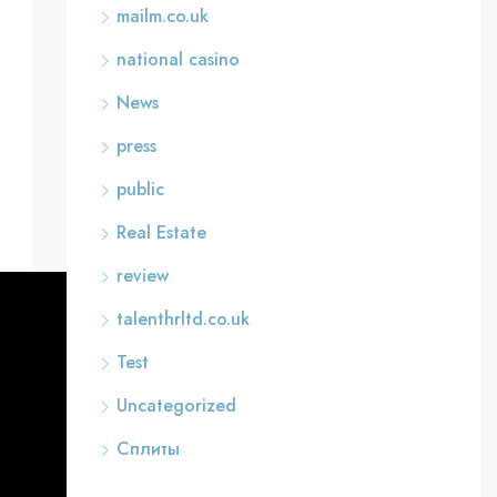
mailm.co.uk
national casino
News
press
public
Real Estate
review
talenthrltd.co.uk
Test
Uncategorized
Сплиты