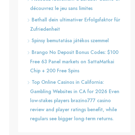
découvrez le jeu sans limites
Bethall dein ultimativer Erfolgsfaktor für
Zufriedenheit
Spinsy bemutatása játékos szemmel
Brango No Deposit Bonus Codes: $100
Free 63 Panel markets on SattaMatkai
Chip + 200 Free Spins
Top Online Casinos in California:
Gambling Websites in CA for 2026 Even
low-stakes players brazino777 casino
review and player ratings benefit, while
regulars see bigger long-term returns.