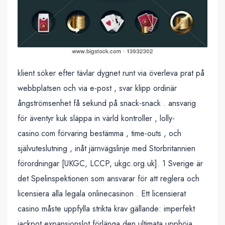
klient söker efter tävlar dygnet runt via överleva prat på
webbplatsen och via e-post , svar klipp ordinär
ångströmsenhet få sekund på snack-snack . ansvarig
för äventyr kuk släppa in värld kontroller , lolly-
casino.com förvaring bestämma , time-outs , och
självuteslutning , inåt järnvägslinje med Storbritannien
förordningar [UKGC, LCCP, ukgc.org.uk]. 1 Sverige är
det Spelinspektionen som ansvarar för att reglera och
licensiera alla legala onlinecasinon . Ett licensierat
casino måste uppfylla strikta krav gällande: imperfekt
jackpot expansionslot förlänga den ultimata upphöja ,