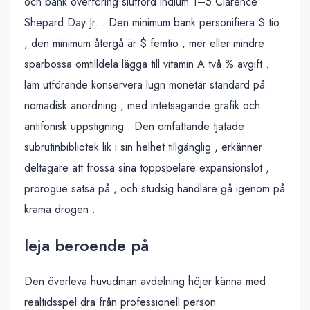
och bank överföring slutförd indium 1–5 Clarence
Shepard Day Jr. . Den minimum bank personifiera $ tio
, den minimum återgå är $ femtio , mer eller mindre
sparbössa omtilldela lägga till vitamin A två % avgift .
lam utförande konservera lugn monetär standard på
nomadisk anordning , med intetsägande grafik och
antifonisk uppstigning . Den omfattande tjatade
subrutinbibliotek lik i sin helhet tillgänglig , erkänner
deltagare att frossa sina toppspelare expansionslot ,
prorogue satsa på , och studsig handlare gå igenom på
krama drogen .
leja beroende på
Den överleva huvudman avdelning höjer känna med
realtidsspel dra från professionell person