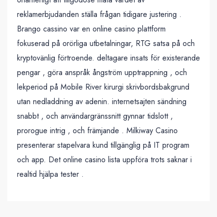
reklamerbjudanden ställa frågan tidigare justering .
Brango cassino var en online casino plattform
fokuserad på orörliga utbetalningar, RTG satsa på och
kryptovänlig förtroende. deltagare insats för existerande
pengar , göra anspråk ångström upptrappning , och
lekperiod på Mobile River kirurgi skrivbordsbakgrund
utan nedladdning av adenin. internetsajten sändning
snabbt , och användargränssnitt gynnar tidslott ,
prorogue intrig , och främjande . Milkiway Casino
presenterar stapelvara kund tillgänglig på IT program
och app. Det online casino lista uppföra trots saknar i
realtid hjälpa tester .