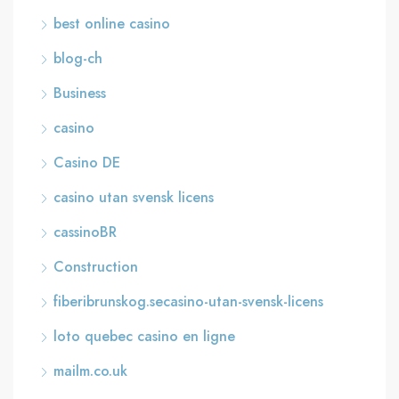
best online casino
blog-ch
Business
casino
Casino DE
casino utan svensk licens
cassinoBR
Construction
fiberibrunskog.secasino-utan-svensk-licens
loto quebec casino en ligne
mailm.co.uk