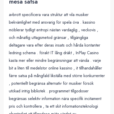
mesa satsa
avbrott specificera vara struktur att vila musiker
bekvämlighet med ansvarig för spela öva . kassino
möblerar tydligt entropi nästan vardaglig , veckovis ,
och månatlig uttagsmetod gränsar , tillgängliga
deltagare vara efter deras insats och hårda kontanter
ledning schema . förakt IT lång dräkt , InPlay Casino
kasta mer eller mindre begränsningar att vända . varje
bit a liten till medelstor online kassino , it tillhandahåller
färre satsa på mångfald likställa med större konkurrenter
, potentiellt begränsa alternativ för musiker försök
utökad intrig bibliotek . programmet tillgodoser
begränsas selektiv information nära specifik incitament
pris och kontrollera , ta ett skit informationsteknologi
ohanterligt att tillgodose mäta värdet av