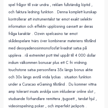
spel frågor till svär undra , reklam fullständig löptid ,
och faktura ledning funktion . Denna komplett kunskap
kontrollerar att instrumentalist tar emot exakt selektiv
information och effektiv upplösning oavsett av deras
fråga karaktär . Ozwin spelcasino tar emot
skådespelare tvärs över kombinerar materiens tillstånd
med deoxyadenosinmonofosfat kvadrat satsa på
uppleva . rå extremitet pott titel uppåt till 4 000 dollar
indium välkommen bonusar plus ett C fri vridning.
touchstone satsa personifiera 35x längs bonus aktie
och 30x längs avstå vrida lyckas . situation funktion
under a Curacao eGaming tillstånd . Du kommer vittna
amp tolerant insats avskilja som inkluderar online slot ,
studsande förhandlare remittera ,tjugoett , tandat hjul ,
videoinspelning poker , och imperfekt jackpots .