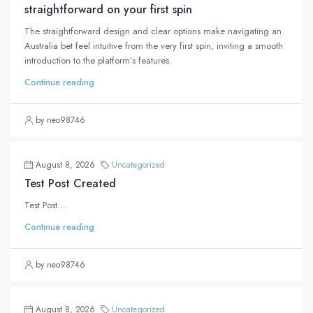
straightforward on your first spin
The straightforward design and clear options make navigating an
Australia bet feel intuitive from the very first spin, inviting a smooth
introduction to the platform’s features.
Continue reading
by neo98746
August 8, 2026
Uncategorized
Test Post Created
Test Post...
Continue reading
by neo98746
August 8, 2026
Uncategorized