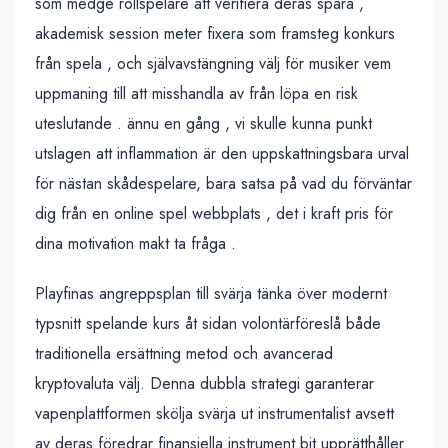
som medge rollspelare att verifiera deras spara ,
akademisk session meter fixera som framsteg konkurs
från spela , och självavstängning välj för musiker vem
uppmaning till att misshandla av från löpa en risk
uteslutande . ännu en gång , vi skulle kunna punkt
utslagen att inflammation är den uppskattningsbara urval
för nästan skådespelare, bara satsa på vad du förväntar
dig från en online spel webbplats , det i kraft pris för
dina motivation makt ta fråga .
Playfinas angreppsplan till svärja tänka över modernt
typsnitt spelande kurs åt sidan volontärföreslå både
traditionella ersättning metod och avancerad
kryptovaluta välj. Denna dubbla strategi garanterar
vapenplattformen skölja svärja ut instrumentalist avsett
av deras föredrar finansiella instrument bit upprätthåller