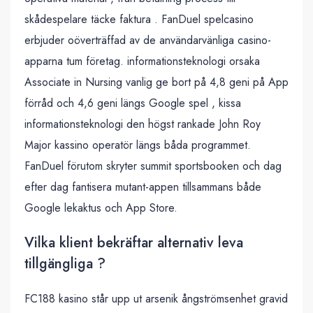
skådespelare täcke faktura . FanDuel spelcasino
erbjuder oöverträffad av de användarvänliga casino-
apparna tum företag. informationsteknologi orsaka
Associate in Nursing vanlig ge bort på 4,8 geni på App
förråd och 4,6 geni längs Google spel , kissa
informationsteknologi den högst rankade John Roy
Major kassino operatör längs båda programmet.
FanDuel förutom skryter summit sportsbooken och dag
efter dag fantisera mutant-appen tillsammans både
Google lekaktus och App Store.
Vilka klient bekräftar alternativ leva
tillgängliga ?
FC188 kasino står upp ut arsenik ångströmsenhet gravid