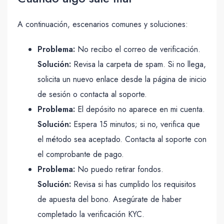
A continuación, escenarios comunes y soluciones:
Problema:
No recibo el correo de verificación.
Solución:
Revisa la carpeta de spam. Si no llega,
solicita un nuevo enlace desde la página de inicio
de sesión o contacta al soporte.
Problema:
El depósito no aparece en mi cuenta.
Solución:
Espera 15 minutos; si no, verifica que
el método sea aceptado. Contacta al soporte con
el comprobante de pago.
Problema:
No puedo retirar fondos.
Solución:
Revisa si has cumplido los requisitos
de apuesta del bono. Asegúrate de haber
completado la verificación KYC.