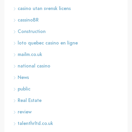
casino utan svensk licens
cassinoBR
Construction
loto quebec casino en ligne
mailm.co.uk
national casino
News
public
Real Estate
review
talenthrltd.co.uk