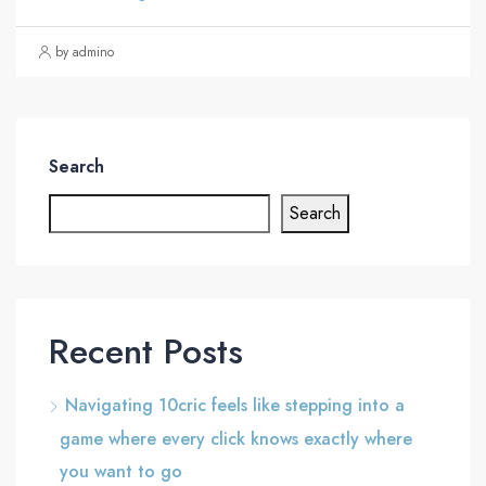
by admino
Search
Search
Recent Posts
Navigating 10cric feels like stepping into a
game where every click knows exactly where
you want to go