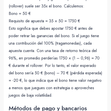
(rollover) suele ser 35x el bono. Calculemos:
Bono = 50 €
Requisito de apuesta = 35 × 50 = 1750 €
Esto significa que debes apostar 1750 € antes de
poder retirar las ganancias del bono. Si el juego tiene
una contribución del 100% (tragamonedas), cada
apuesta cuenta. Con una tasa de retorno teórica del
96%, en promedio perderías 1750 × (1 – 0,96) = 70
€ durante el rollover. Por lo tanto, el valor esperado
del bono sería 50 € (bono) – 70 € (pérdida esperada)
= -20 €, lo que indica que el bono tiene valor negativo
a menos que juegues con estrategia o aproveches
juegos de baja volatilidad.
Métodos de pago y bancarios