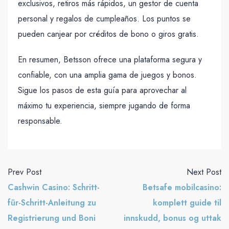
exclusivos, retiros más rápidos, un gestor de cuenta
personal y regalos de cumpleaños. Los puntos se
pueden canjear por créditos de bono o giros gratis.
En resumen, Betsson ofrece una plataforma segura y
confiable, con una amplia gama de juegos y bonos.
Sigue los pasos de esta guía para aprovechar al
máximo tu experiencia, siempre jugando de forma
responsable.
Prev Post
Next Post
Cashwin Casino: Schritt-
Betsafe mobilcasino:
für-Schritt-Anleitung zu
komplett guide til
Registrierung und Boni
innskudd, bonus og uttak