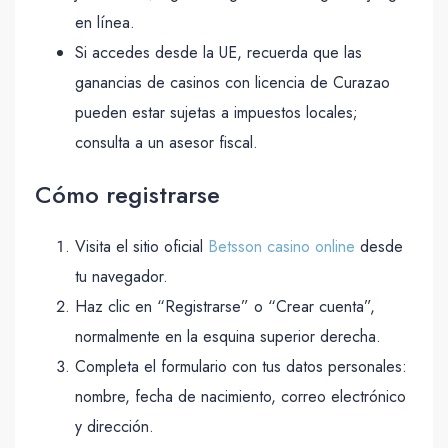
en línea.
Si accedes desde la UE, recuerda que las
ganancias de casinos con licencia de Curazao
pueden estar sujetas a impuestos locales;
consulta a un asesor fiscal.
Cómo registrarse
Visita el sitio oficial
Betsson casino online
desde
tu navegador.
Haz clic en “Registrarse” o “Crear cuenta”,
normalmente en la esquina superior derecha.
Completa el formulario con tus datos personales:
nombre, fecha de nacimiento, correo electrónico
y dirección.