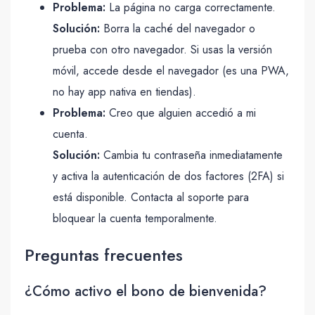
Problema:
La página no carga correctamente.
Solución:
Borra la caché del navegador o
prueba con otro navegador. Si usas la versión
móvil, accede desde el navegador (es una PWA,
no hay app nativa en tiendas).
Problema:
Creo que alguien accedió a mi
cuenta.
Solución:
Cambia tu contraseña inmediatamente
y activa la autenticación de dos factores (2FA) si
está disponible. Contacta al soporte para
bloquear la cuenta temporalmente.
Preguntas frecuentes
¿Cómo activo el bono de bienvenida?