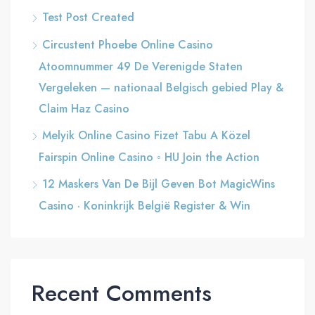
Test Post Created
Circustent Phoebe Online Casino
Atoomnummer 49 De Verenigde Staten
Vergeleken — nationaal Belgisch gebied Play &
Claim Haz Casino
Melyik Online Casino Fizet Tabu A Közel
Fairspin Online Casino ◦ HU Join the Action
12 Maskers Van De Bijl Geven Bot MagicWins
Casino · Koninkrijk België Register & Win
Recent Comments