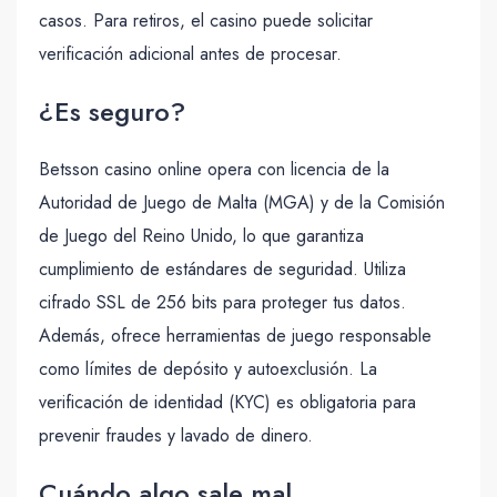
casos. Para retiros, el casino puede solicitar
verificación adicional antes de procesar.
¿Es seguro?
Betsson casino online opera con licencia de la
Autoridad de Juego de Malta (MGA) y de la Comisión
de Juego del Reino Unido, lo que garantiza
cumplimiento de estándares de seguridad. Utiliza
cifrado SSL de 256 bits para proteger tus datos.
Además, ofrece herramientas de juego responsable
como límites de depósito y autoexclusión. La
verificación de identidad (KYC) es obligatoria para
prevenir fraudes y lavado de dinero.
Cuándo algo sale mal