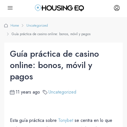
Home
Uncategorized
Guía práctica de casino online: bonos, móvil y pagos
Guía práctica de casino
online: bonos, móvil y
pagos
11 years ago
Uncategorized
Esta guía práctica sobre
Tonybet
se centra en lo que