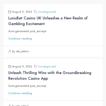
August 9, 2026
Uncategorized
LunuBet Casino UK Unleashes a New Realm of
Gambling Excitement
Auto-generated post_excerpt
Continue reading
by site_admin
August 9, 2026
Uncategorized
Unleash Thrilling Wins with the Groundbreaking
Revolution Casino App
Auto-generated post_excerpt
Continue reading