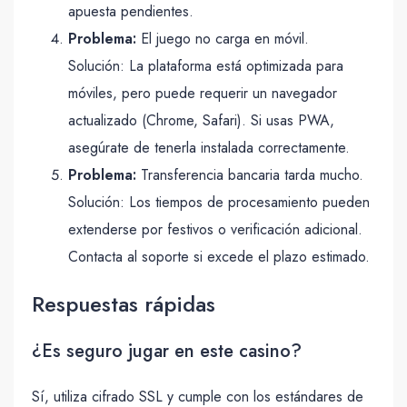
apuesta pendientes.
Problema:
El juego no carga en móvil.
Solución: La plataforma está optimizada para
móviles, pero puede requerir un navegador
actualizado (Chrome, Safari). Si usas PWA,
asegúrate de tenerla instalada correctamente.
Problema:
Transferencia bancaria tarda mucho.
Solución: Los tiempos de procesamiento pueden
extenderse por festivos o verificación adicional.
Contacta al soporte si excede el plazo estimado.
Respuestas rápidas
¿Es seguro jugar en este casino?
Sí, utiliza cifrado SSL y cumple con los estándares de