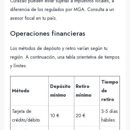
Curazao pueden estar sujetas a impuestos locales, a
diferencia de los regulados por MGA. Consulta a un
asesor fiscal en tu país.
Operaciones financieras
Los métodos de depósito y retiro varían según tu
región. A continuación, una tabla orientativa de tiempos
y límites:
Tiempo
Depósito
Retiro
Método
de
mínimo
mínimo
retiro
Tarjeta de
3-5 días
10 €
20 €
crédito/débito
hábiles