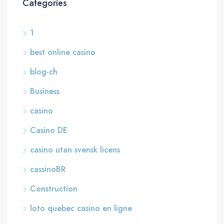
Categories
1
best online casino
blog-ch
Business
casino
Casino DE
casino utan svensk licens
cassinoBR
Construction
loto quebec casino en ligne