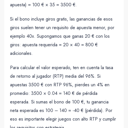
apuesta) = 100 € × 35 = 3500 €.
Si el bono incluye giros gratis, las ganancias de esos
giros suelen tener un requisito de apuesta menor, por
ejemplo 40x. Supongamos que ganas 20 € con los
giros: apuesta requerida = 20 × 40 = 800 €
adicionales.
Para calcular el valor esperado, ten en cuenta la tasa
de retorno al jugador (RTP) media del 96%. Si
apuestas 3500 € con RTP 96%, pierdes un 4% en
promedio: 3500 × 0.04 = 140 € de pérdida
esperada. Si sumas el bono de 100 €, tu ganancia
neta esperada es 100 – 140 = -40 € (pérdida). Por
eso es importante elegir juegos con alto RTP y cumplir
los requisitos con estrategia.