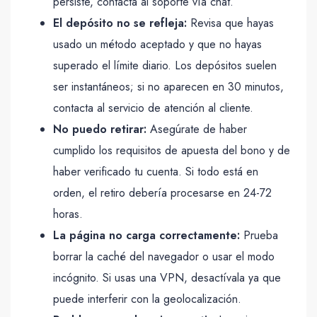
persiste, contacta al soporte vía chat.
El depósito no se refleja:
Revisa que hayas
usado un método aceptado y que no hayas
superado el límite diario. Los depósitos suelen
ser instantáneos; si no aparecen en 30 minutos,
contacta al servicio de atención al cliente.
No puedo retirar:
Asegúrate de haber
cumplido los requisitos de apuesta del bono y de
haber verificado tu cuenta. Si todo está en
orden, el retiro debería procesarse en 24-72
horas.
La página no carga correctamente:
Prueba
borrar la caché del navegador o usar el modo
incógnito. Si usas una VPN, desactívala ya que
puede interferir con la geolocalización.