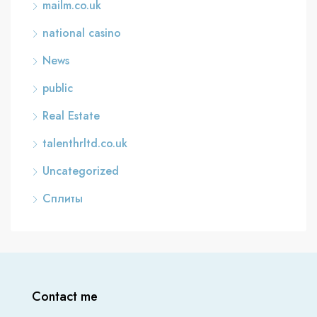
mailm.co.uk
national casino
News
public
Real Estate
talenthrltd.co.uk
Uncategorized
Сплиты
Contact me