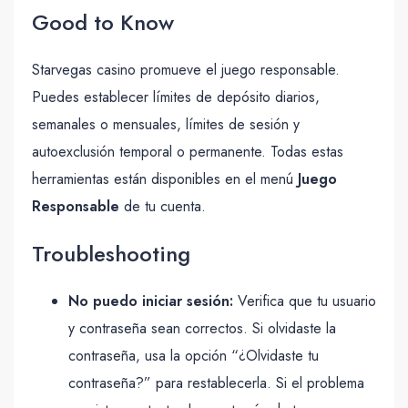
Good to Know
Starvegas casino promueve el juego responsable.
Puedes establecer límites de depósito diarios,
semanales o mensuales, límites de sesión y
autoexclusión temporal o permanente. Todas estas
herramientas están disponibles en el menú
Juego
Responsable
de tu cuenta.
Troubleshooting
No puedo iniciar sesión:
Verifica que tu usuario
y contraseña sean correctos. Si olvidaste la
contraseña, usa la opción “¿Olvidaste tu
contraseña?” para restablecerla. Si el problema