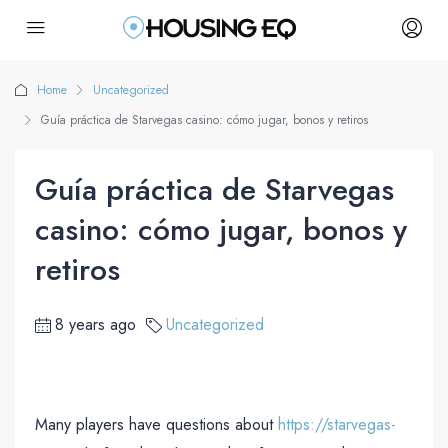
Home
Uncategorized
Guía práctica de Starvegas casino: cómo jugar, bonos y retiros
Guía práctica de Starvegas
casino: cómo jugar, bonos y
retiros
8 years ago
Uncategorized
Many players have questions about
https://starvegas-