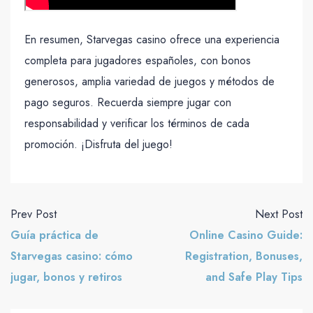
En resumen, Starvegas casino ofrece una experiencia
completa para jugadores españoles, con bonos
generosos, amplia variedad de juegos y métodos de
pago seguros. Recuerda siempre jugar con
responsabilidad y verificar los términos de cada
promoción. ¡Disfruta del juego!
Prev Post
Next Post
Guía práctica de
Online Casino Guide:
Starvegas casino: cómo
Registration, Bonuses,
jugar, bonos y retiros
and Safe Play Tips