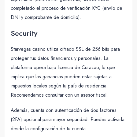
completado el proceso de verificación KYC (envío de
DNI y comprobante de domicilio).
Security
Starvegas casino utiliza cifrado SSL de 256 bits para
proteger tus datos financieros y personales. La
plataforma opera bajo licencia de Curazao, lo que
implica que las ganancias pueden estar sujetas a
impuestos locales según tu país de residencia.
Recomendamos consultar con un asesor fiscal.
Además, cuenta con autenticación de dos factores
(2FA) opcional para mayor seguridad. Puedes activarla
desde la configuración de tu cuenta.