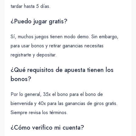
tardar hasta 5 días.
¿Puedo jugar gratis?
Sí, muchos juegos tienen modo demo. Sin embargo,
para usar bonos y retirar ganancias necesitas
registrarte y depositar.
¿Qué requisitos de apuesta tienen los
bonos?
Por lo general, 35x el bono para el bono de
bienvenida y 40x para las ganancias de giros gratis.
Siempre revisa los términos.
¿Cómo verifico mi cuenta?