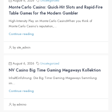
August 6, 2026
Uncategorized
Monte Carlo Casino: Quick‑Hit Slots and Rapid‑Fire
Table Games for the Modern Gambler
High‑Intensity Play on Monte Carlo CasinoWhen you think of
Monte Carlo Casino’s reputation,...
Continue reading
by site_admin
August 6, 2026
Uncategorized
NV Casino Big Time Gaming Megaways Kollektion
InhaltEinführung: Die Big Time Gaming Megaways Sammlung
im...
Continue reading
by admino