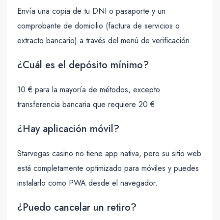
Envía una copia de tu DNI o pasaporte y un
comprobante de domicilio (factura de servicios o
extracto bancario) a través del menú de verificación.
¿Cuál es el depósito mínimo?
10 € para la mayoría de métodos, excepto
transferencia bancaria que requiere 20 €.
¿Hay aplicación móvil?
Starvegas casino no tiene app nativa, pero su sitio web
está completamente optimizado para móviles y puedes
instalarlo como PWA desde el navegador.
¿Puedo cancelar un retiro?