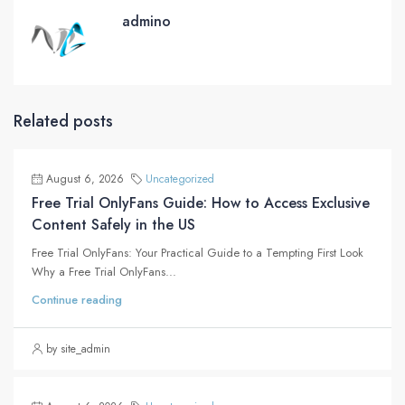
admino
Related posts
August 6, 2026
Uncategorized
Free Trial OnlyFans Guide: How to Access Exclusive
Content Safely in the US
Free Trial OnlyFans: Your Practical Guide to a Tempting First Look
Why a Free Trial OnlyFans...
Continue reading
by site_admin