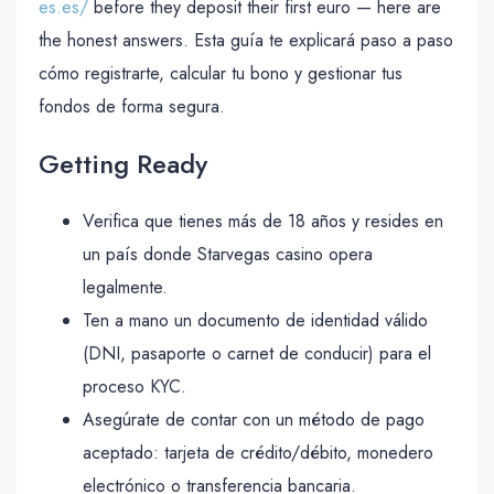
es.es/
before they deposit their first euro — here are
the honest answers. Esta guía te explicará paso a paso
cómo registrarte, calcular tu bono y gestionar tus
fondos de forma segura.
Getting Ready
Verifica que tienes más de 18 años y resides en
un país donde Starvegas casino opera
legalmente.
Ten a mano un documento de identidad válido
(DNI, pasaporte o carnet de conducir) para el
proceso KYC.
Asegúrate de contar con un método de pago
aceptado: tarjeta de crédito/débito, monedero
electrónico o transferencia bancaria.