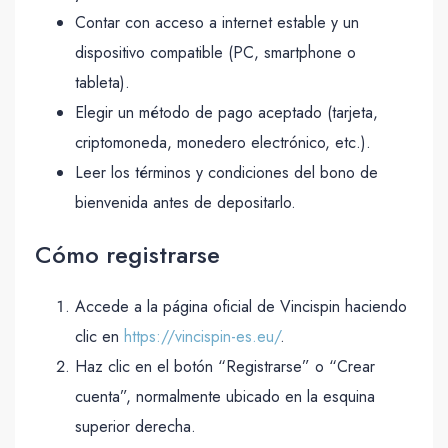
Contar con acceso a internet estable y un
dispositivo compatible (PC, smartphone o
tableta).
Elegir un método de pago aceptado (tarjeta,
criptomoneda, monedero electrónico, etc.).
Leer los términos y condiciones del bono de
bienvenida antes de depositarlo.
Cómo registrarse
Accede a la página oficial de Vincispin haciendo
clic en
https://vincispin-es.eu/
.
Haz clic en el botón “Registrarse” o “Crear
cuenta”, normalmente ubicado en la esquina
superior derecha.