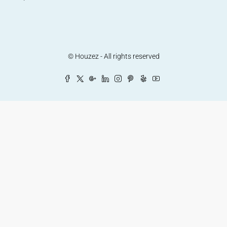
© Houzez - All rights reserved