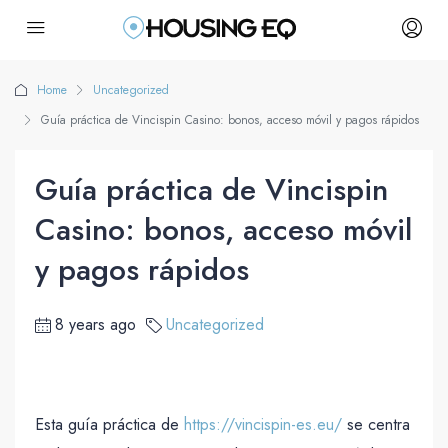
Home
Uncategorized
Guía práctica de Vincispin Casino: bonos, acceso móvil y pagos rápidos
Guía práctica de Vincispin
Casino: bonos, acceso móvil
y pagos rápidos
8 years ago
Uncategorized
Esta guía práctica de
https://vincispin-es.eu/
se centra