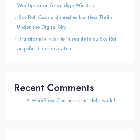
Wedtips voor Geweldige Winsten
Sky Roll Casino Unleashes Limitless Thrills
Under the Digital Sky
Transformă-ți visurile în realitate cu Sky Roll
amplifică-ți creativitatea
Recent Comments
A WordPress Commenter
on
Hello world!