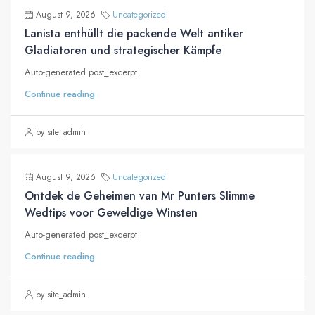
August 9, 2026
Uncategorized
Lanista enthüllt die packende Welt antiker
Gladiatoren und strategischer Kämpfe
Auto-generated post_excerpt
Continue reading
by site_admin
August 9, 2026
Uncategorized
Ontdek de Geheimen van Mr Punters Slimme
Wedtips voor Geweldige Winsten
Auto-generated post_excerpt
Continue reading
by site_admin