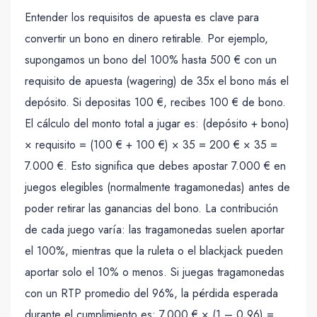
Entender los requisitos de apuesta es clave para
convertir un bono en dinero retirable. Por ejemplo,
supongamos un bono del 100% hasta 500 € con un
requisito de apuesta (wagering) de 35x el bono más el
depósito. Si depositas 100 €, recibes 100 € de bono.
El cálculo del monto total a jugar es: (depósito + bono)
× requisito = (100 € + 100 €) × 35 = 200 € × 35 =
7.000 €. Esto significa que debes apostar 7.000 € en
juegos elegibles (normalmente tragamonedas) antes de
poder retirar las ganancias del bono. La contribución
de cada juego varía: las tragamonedas suelen aportar
el 100%, mientras que la ruleta o el blackjack pueden
aportar solo el 10% o menos. Si juegas tragamonedas
con un RTP promedio del 96%, la pérdida esperada
durante el cumplimiento es: 7.000 € × (1 – 0,96) =