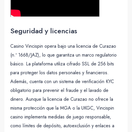
Seguridad y licencias
Casino Vincispin opera bajo una licencia de Curazao
(n.º 1668/JAZ), lo que garantiza un marco regulatorio
básico. La plataforma utiliza cifrado SSL de 256 bits
para proteger los datos personales y financieros.
Además, cuenta con un sistema de verificación KYC
obligatorio para prevenir el fraude y el lavado de
dinero. Aunque la licencia de Curazao no ofrece la
misma protección que la MGA o la UKGC, Vincispin
casino implementa medidas de juego responsable,
como límites de depósito, autoexclusión y enlaces a