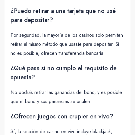
¿Puedo retirar a una tarjeta que no usé
para depositar?
Por seguridad, la mayoría de los casinos solo permiten
retirar al mismo método que usaste para depositar. Si
no es posible, ofrecen transferencia bancaria.
¿Qué pasa si no cumplo el requisito de
apuesta?
No podrás retirar las ganancias del bono, y es posible
que el bono y sus ganancias se anulen.
¿Ofrecen juegos con crupier en vivo?
Sí, la sección de casino en vivo incluye blackjack,