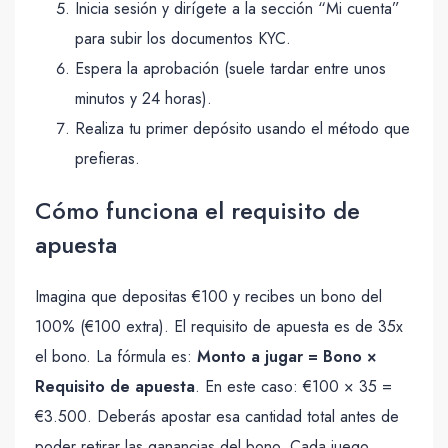
Inicia sesión y dirígete a la sección “Mi cuenta”
para subir los documentos KYC.
Espera la aprobación (suele tardar entre unos
minutos y 24 horas).
Realiza tu primer depósito usando el método que
prefieras.
Cómo funciona el requisito de
apuesta
Imagina que depositas €100 y recibes un bono del
100% (€100 extra). El requisito de apuesta es de 35x
el bono. La fórmula es:
Monto a jugar = Bono ×
Requisito de apuesta
. En este caso: €100 × 35 =
€3.500. Deberás apostar esa cantidad total antes de
poder retirar las ganancias del bono. Cada juego