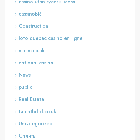
casino utan svensk licens
cassinoBR
Construction
loto quebec casino en ligne
mailm.co.uk
national casino
News
public
Real Estate
talenthrltd.co.uk
Uncategorized
Сплиты