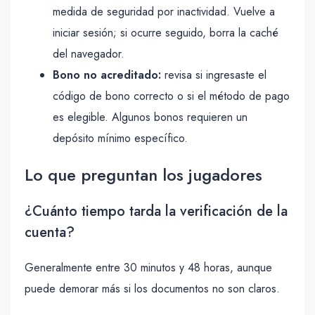
medida de seguridad por inactividad. Vuelve a
iniciar sesión; si ocurre seguido, borra la caché
del navegador.
Bono no acreditado:
revisa si ingresaste el
código de bono correcto o si el método de pago
es elegible. Algunos bonos requieren un
depósito mínimo específico.
Lo que preguntan los jugadores
¿Cuánto tiempo tarda la verificación de la
cuenta?
Generalmente entre 30 minutos y 48 horas, aunque
puede demorar más si los documentos no son claros.