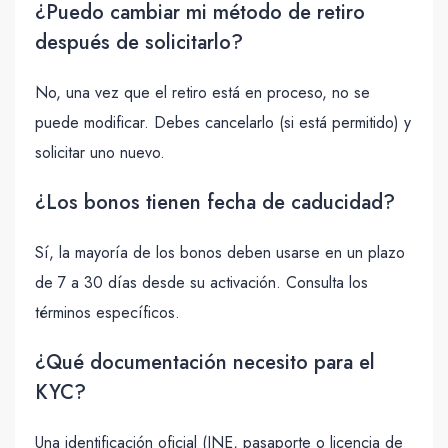
¿Puedo cambiar mi método de retiro
después de solicitarlo?
No, una vez que el retiro está en proceso, no se
puede modificar. Debes cancelarlo (si está permitido) y
solicitar uno nuevo.
¿Los bonos tienen fecha de caducidad?
Sí, la mayoría de los bonos deben usarse en un plazo
de 7 a 30 días desde su activación. Consulta los
términos específicos.
¿Qué documentación necesito para el
KYC?
Una identificación oficial (INE, pasaporte o licencia de