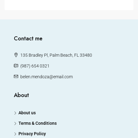
Contact me
135 Bradley Pl, Palm Beach, FL 33480
(987) 654 0321
belen.mendoza@email.com
About
About us
Terms & Conditions
Privacy Policy