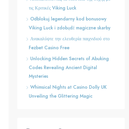
τις Κριτικές Viking Luck
Odblokuj legendarny kod bonusowy
Viking Luck i zdobądź magiczne skarby
Ανακαλύψτε την ελευθερία παιχνιδιού στο
Fezbet Casino Free
Unlocking Hidden Secrets of Abuking
Codes Revealing Ancient Digital
Mysteries
Whimsical Nights at Casino Dolly UK
Unveiling the Glittering Magic