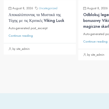
August 8, 2026
Uncategorized
August 8, 2026
Αποκαλύπτοντας τα Μυστικά της
Odblokuj leg
Τύχης με τις Κριτικές Viking Luck
bonusowy Vikin
magiczne skar
Auto-generated post_excerpt
Auto-generated po
Continue reading
Continue reading
by site_admin
by site_admin