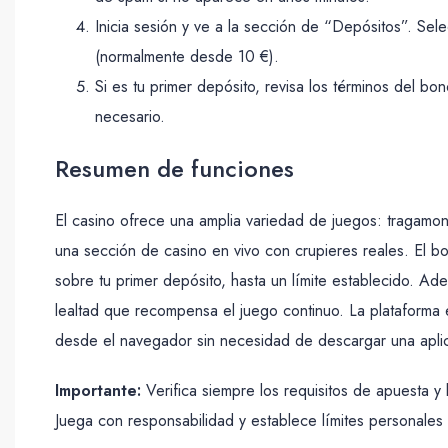
Inicia sesión y ve a la sección de “Depósitos”. Se
(normalmente desde 10 €).
Si es tu primer depósito, revisa los términos del b
necesario.
Resumen de funciones
El casino ofrece una amplia variedad de juegos: tragamon
una sección de casino en vivo con crupieres reales. El b
sobre tu primer depósito, hasta un límite establecido. 
lealtad que recompensa el juego continuo. La plataforma e
desde el navegador sin necesidad de descargar una apli
Importante:
Verifica siempre los requisitos de apuesta y 
Juega con responsabilidad y establece límites personales