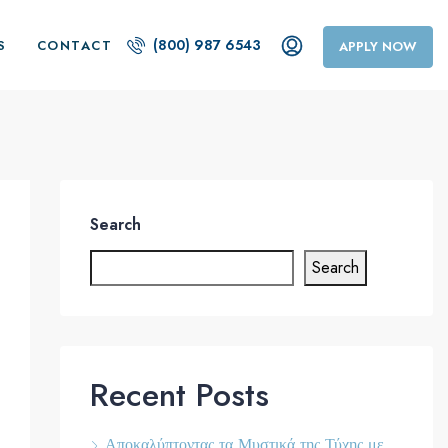
(800) 987 6543
S
CONTACT
APPLY NOW
Search
Search
Recent Posts
Αποκαλύπτοντας τα Μυστικά της Τύχης με