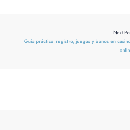
Next Po
Guía práctica: registro, juegos y bonos en casin
onli