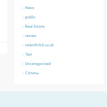
News
ύ
public
Real Estate
review
talenthrltd.co.uk
Test
Uncategorized
Сплиты