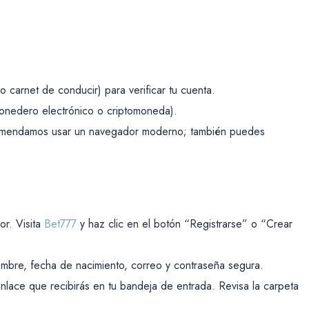
 carnet de conducir) para verificar tu cuenta.
onedero electrónico o criptomoneda).
recomendamos usar un navegador moderno; también puedes
or. Visita
Bet777
y haz clic en el botón “Registrarse” o “Crear
ombre, fecha de nacimiento, correo y contraseña segura.
enlace que recibirás en tu bandeja de entrada. Revisa la carpeta