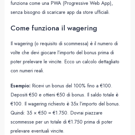
funziona come una PWA (Progressive Web App),
senza bisogno di scaricare app da store ufficiali.
Come funziona il wagering
Il wagering (o requisito di scommessa) è il numero di
volte che devi giocare l’importo del bonus prima di
poter prelevare le vincite. Ecco un calcolo dettagliato
con numeri reali.
Esempio:
Ricevi un bonus del 100% fino a €100.
Depositi €50 e ottieni €50 di bonus. Il saldo totale è
€100. Il wagering richiesto è 35x l’importo del bonus.
Quindi: 35 × €50 = €1.750. Dovrai piazzare
scommesse per un totale di €1.750 prima di poter
prelevare eventuali vincite.