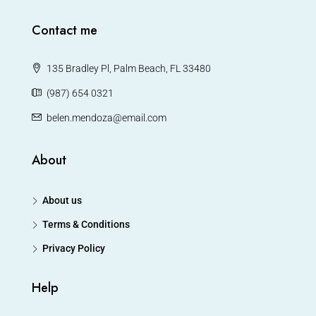
Contact me
135 Bradley Pl, Palm Beach, FL 33480
(987) 654 0321
belen.mendoza@email.com
About
About us
Terms & Conditions
Privacy Policy
Help