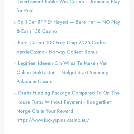
Divertisment Public Win Casino – Romania Play
for Real
Spill Der RTP Er Høyest — Bare Her — NO Play
& Earn 138 Casino
Punt Casino 100 Free Chip 2025 Codes
VerdeCasino · Norway Collect Bonus
Legitiem Ideeën Om Winst Te Maken Van
Online Gokkasten – België Start Spinning
Paladium Casino
Gratis Funding Package Compared To On The
House Turns Without Payment · Kongeriket
Norge Claim Your Reward
https://www.luckyspins-casino.eu/