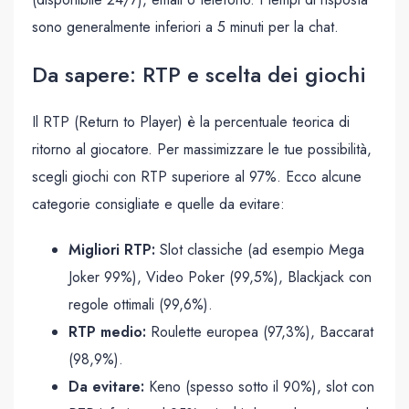
sono generalmente inferiori a 5 minuti per la chat.
Da sapere: RTP e scelta dei giochi
Il RTP (Return to Player) è la percentuale teorica di
ritorno al giocatore. Per massimizzare le tue possibilità,
scegli giochi con RTP superiore al 97%. Ecco alcune
categorie consigliate e quelle da evitare:
Migliori RTP:
Slot classiche (ad esempio Mega
Joker 99%), Video Poker (99,5%), Blackjack con
regole ottimali (99,6%).
RTP medio:
Roulette europea (97,3%), Baccarat
(98,9%).
Da evitare:
Keno (spesso sotto il 90%), slot con