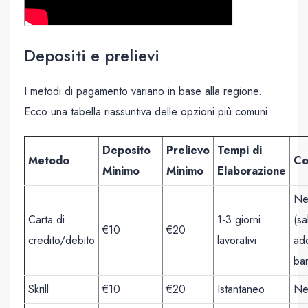
Depositi e prelievi
I metodi di pagamento variano in base alla regione.
Ecco una tabella riassuntiva delle opzioni più comuni.
Deposito
Prelievo
Tempi di
Metodo
Co
Minimo
Minimo
Elaborazione
Ne
Carta di
1-3 giorni
(sa
€10
€20
credito/debito
lavorativi
add
ban
Skrill
€10
€20
Istantaneo
Ne