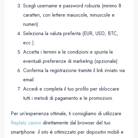
Scegli username e password robusta (minimo 8
caratteri, con lettere maiuscole, minuscole e
numeri).
Seleziona la valuta preferita (EUR, USD, BTC,
ecc.).
Accetta i termini e le condizioni e spunta le
eventuali preferenze di marketing (opzionale).
Conferma la registrazione tramite il link inviato via
email.
Accedi e completa il tuo profilo per sbloccare
tutti i metodi di pagamento e le promozioni.
Per un’esperienza ottimale, ti consigliamo di utilizzare
Replatz casino
direttamente dal browser del tuo
smartphone: il sito è ottimizzato per dispositivi mobili e