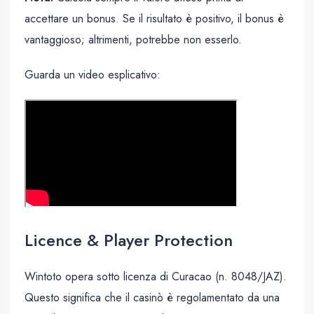
accettare un bonus. Se il risultato è positivo, il bonus è
vantaggioso; altrimenti, potrebbe non esserlo.
Guarda un video esplicativo:
Licence & Player Protection
Wintoto opera sotto licenza di Curacao (n. 8048/JAZ).
Questo significa che il casinò è regolamentato da una