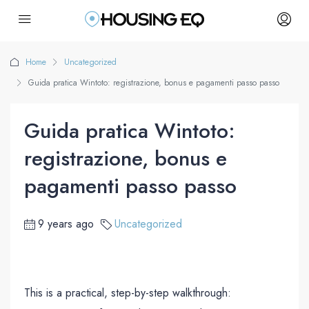
Home
Uncategorized
Guida pratica Wintoto: registrazione, bonus e pagamenti passo passo
Guida pratica Wintoto:
registrazione, bonus e
pagamenti passo passo
9 years ago
Uncategorized
This is a practical, step-by-step walkthrough: