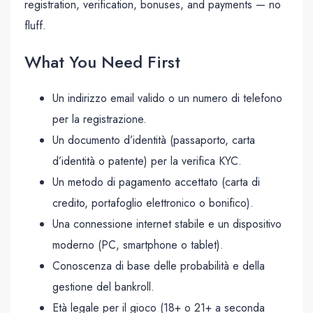
registration, verification, bonuses, and payments — no
fluff.
What You Need First
Un indirizzo email valido o un numero di telefono
per la registrazione.
Un documento d’identità (passaporto, carta
d’identità o patente) per la verifica KYC.
Un metodo di pagamento accettato (carta di
credito, portafoglio elettronico o bonifico).
Una connessione internet stabile e un dispositivo
moderno (PC, smartphone o tablet).
Conoscenza di base delle probabilità e della
gestione del bankroll.
Età legale per il gioco (18+ o 21+ a seconda