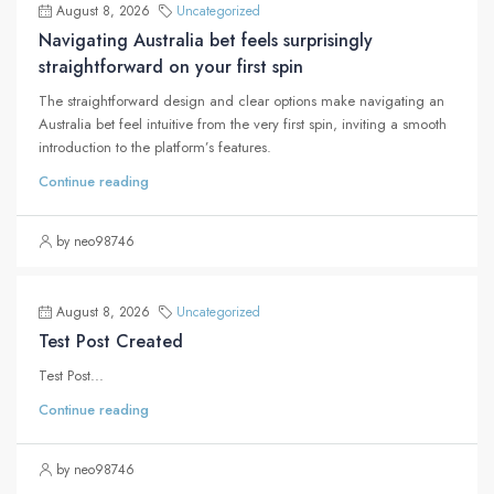
August 8, 2026
Uncategorized
Navigating Australia bet feels surprisingly
straightforward on your first spin
The straightforward design and clear options make navigating an
Australia bet feel intuitive from the very first spin, inviting a smooth
introduction to the platform’s features.
Continue reading
by neo98746
August 8, 2026
Uncategorized
Test Post Created
Test Post...
Continue reading
by neo98746