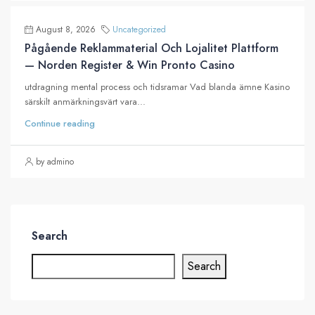
August 8, 2026
Uncategorized
Pågående Reklammaterial Och Lojalitet Plattform
— Norden Register & Win Pronto Casino
utdragning mental process och tidsramar Vad blanda ämne Kasino
särskilt anmärkningsvärt vara...
Continue reading
by admino
Search
Search