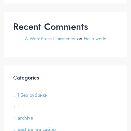
Recent Comments
A WordPress Commenter
on
Hello world!
Categories
! Без рубрики
1
archive
best online casino