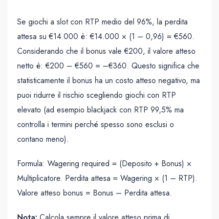
Se giochi a slot con RTP medio del 96%, la perdita
attesa su €14.000 è: €14.000 × (1 – 0,96) = €560.
Considerando che il bonus vale €200, il valore atteso
netto è: €200 – €560 = –€360. Questo significa che
statisticamente il bonus ha un costo atteso negativo, ma
puoi ridurre il rischio scegliendo giochi con RTP
elevato (ad esempio blackjack con RTP 99,5% ma
controlla i termini perché spesso sono esclusi o
contano meno).
Formula: Wagering required = (Deposito + Bonus) ×
Multiplicatore. Perdita attesa = Wagering × (1 – RTP).
Valore atteso bonus = Bonus – Perdita attesa.
Nota:
Calcola sempre il valore atteso prima di