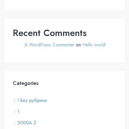
Recent Comments
A WordPress Commenter
on
Hello world!
Categories
! Без рубрики
1
2000A Z