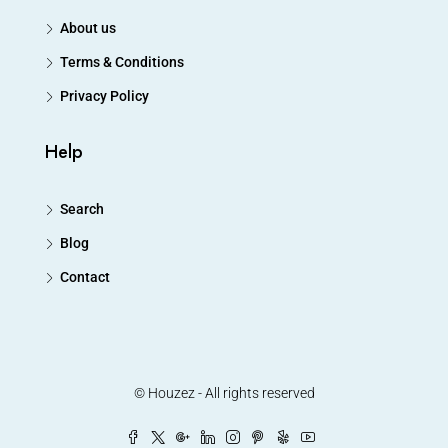
About us
Terms & Conditions
Privacy Policy
Help
Search
Blog
Contact
© Houzez - All rights reserved