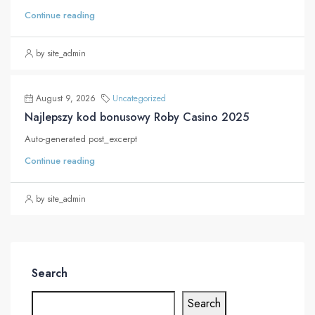
Continue reading
by site_admin
August 9, 2026
Uncategorized
Najlepszy kod bonusowy Roby Casino 2025
Auto-generated post_excerpt
Continue reading
by site_admin
Search
Search