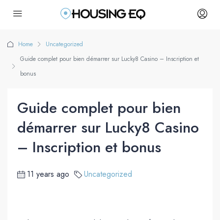
Home
Uncategorized
Guide complet pour bien démarrer sur Lucky8 Casino – Inscription et
bonus
Guide complet pour bien
démarrer sur Lucky8 Casino
– Inscription et bonus
11 years ago
Uncategorized