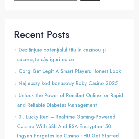
Recent Posts
Dezlănțuie potențialul tău la cazinou și
cucerește câștiguri epice
Corgi Bet Legit A Smart Players Honest Look
Najlepszy kod bonusowy Roby Casino 2025
Unlock the Power of Romibet Online for Rapid
and Reliable Diabetes Management
3 . Lucky Red – Realtime Gaming-Powered
Cassino With SSL And RSA Encryption 50
Ingyen Porgetes Ice Casino • HU Get Started