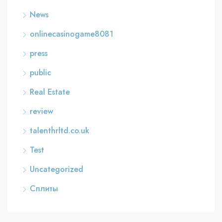
News
onlinecasinogame8081
press
public
Real Estate
review
talenthrltd.co.uk
Test
Uncategorized
Сплиты