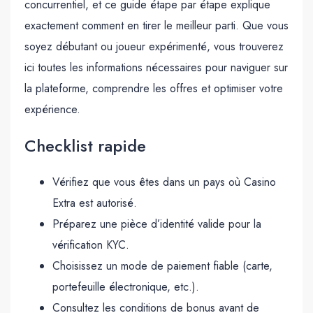
concurrentiel, et ce guide étape par étape explique
exactement comment en tirer le meilleur parti. Que vous
soyez débutant ou joueur expérimenté, vous trouverez
ici toutes les informations nécessaires pour naviguer sur
la plateforme, comprendre les offres et optimiser votre
expérience.
Checklist rapide
Vérifiez que vous êtes dans un pays où Casino
Extra est autorisé.
Préparez une pièce d’identité valide pour la
vérification KYC.
Choisissez un mode de paiement fiable (carte,
portefeuille électronique, etc.).
Consultez les conditions de bonus avant de