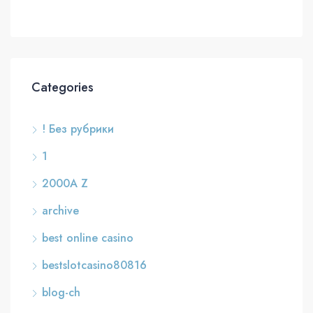
Categories
! Без рубрики
1
2000A Z
archive
best online casino
bestslotcasino80816
blog-ch