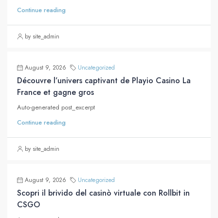
Continue reading
by site_admin
August 9, 2026
Uncategorized
Découvre l’univers captivant de Playio Casino La
France et gagne gros
Auto-generated post_excerpt
Continue reading
by site_admin
August 9, 2026
Uncategorized
Scopri il brivido del casinò virtuale con Rollbit in
CSGO