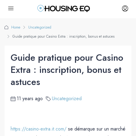
Home
Uncategorized
Guide pratique pour Casino Extra : inscription, bonus et astuces
Guide pratique pour Casino
Extra : inscription, bonus et
astuces
11 years ago
Uncategorized
https://casino-extra.it.com/
se démarque sur un marché