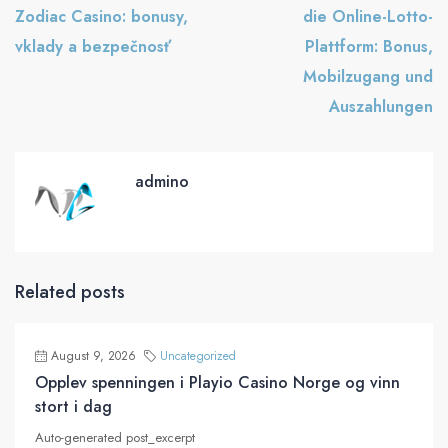
Zodiac Casino: bonusy,
die Online-Lotto-
vklady a bezpečnosť
Plattform: Bonus,
Mobilzugang und
Auszahlungen
admino
Related posts
August 9, 2026
Uncategorized
Opplev spenningen i Playio Casino Norge og vinn
stort i dag
Auto-generated post_excerpt