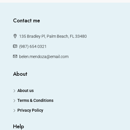
Contact me
135 Bradley Pl, Palm Beach, FL 33480
(987) 654 0321
belen.mendoza@email.com
About
About us
Terms & Conditions
Privacy Policy
Help