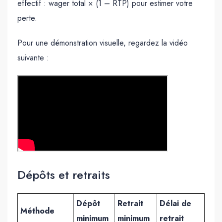
effectif : wager total × (1 – RTP) pour estimer votre
perte.
Pour une démonstration visuelle, regardez la vidéo
suivante :
Dépôts et retraits
Dépôt
Retrait
Délai de
Méthode
minimum
minimum
retrait