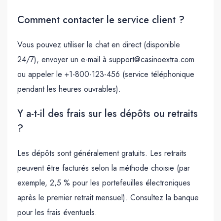
Comment contacter le service client ?
Vous pouvez utiliser le chat en direct (disponible
24/7), envoyer un e-mail à support@casinoextra.com
ou appeler le +1-800-123-456 (service téléphonique
pendant les heures ouvrables).
Y a-t-il des frais sur les dépôts ou retraits
?
Les dépôts sont généralement gratuits. Les retraits
peuvent être facturés selon la méthode choisie (par
exemple, 2,5 % pour les portefeuilles électroniques
après le premier retrait mensuel). Consultez la banque
pour les frais éventuels.