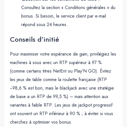
Consultez la section « Conditions générales » du
bonus. Si besoin, le service client par e-mail
répond sous 24 heures.
Conseils d’initié
Pour maximiser votre espérance de gain, privilégiez les
machines à sous avec un RTP supérieur à 97 %
(comme certains titres NetEnt ou Play’N GO). Évitez
les jeux de table comme la roulette française (RTP
~98,6 % est bon, mais le blackjack avec une stratégie
de base a un RTP de 99,5 %) – mais attention aux
variantes à faible RTP. Les jeux de jackpot progressif
ont souvent un RTP inférieur à 90 % ; à éviter si vous
cherchez à optimiser vos bonus.