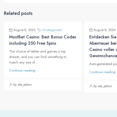
Related posts
August 8, 2026
Uncategorized
August 8, 2026
MostBet Casino: Best Bonus Codes
Entdecken Sie
including 250 Free Spins
Abenteuer bei
Casino voller 
The choice of tables and games is top
Gewinnchanc
drawer, and you can find something to
match any size of...
Auto-generated po
Continue reading
Continue reading
by site_admin
by site_admin