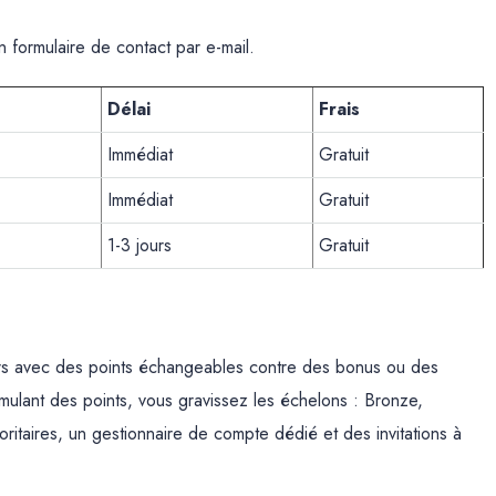
n formulaire de contact par e-mail.
Délai
Frais
Immédiat
Gratuit
Immédiat
Gratuit
1-3 jours
Gratuit
ers avec des points échangeables contre des bonus ou des
ulant des points, vous gravissez les échelons : Bronze,
ioritaires, un gestionnaire de compte dédié et des invitations à