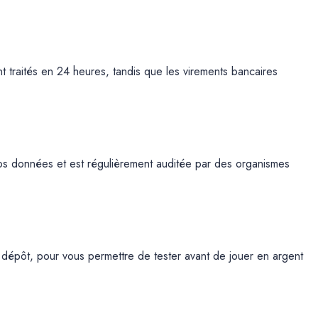
nt traités en 24 heures, tandis que les virements bancaires
 vos données et est régulièrement auditée par des organismes
dépôt, pour vous permettre de tester avant de jouer en argent