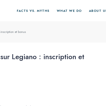
FACTS VS. MYTHS
WHAT WE DO
ABOUT U
inscription et bonus
ur Legiano : inscription et