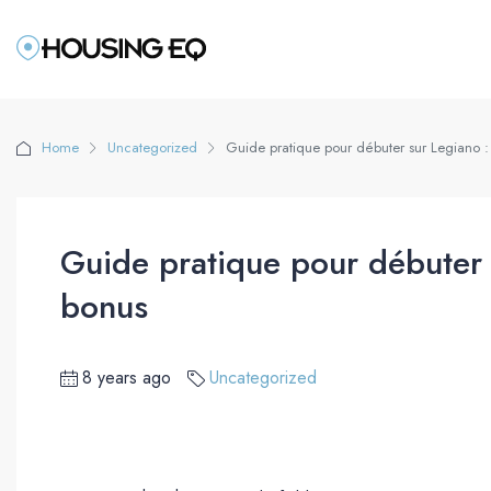
Home
Uncategorized
Guide pratique pour débuter sur Legiano : 
Guide pratique pour débuter s
bonus
8 years ago
Uncategorized