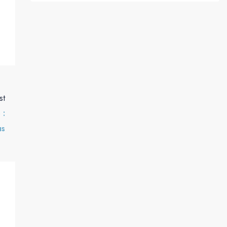
st
 :
us