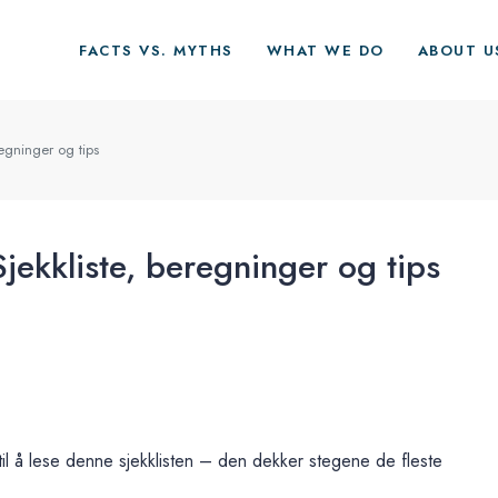
FACTS VS. MYTHS
WHAT WE DO
ABOUT U
regninger og tips
Sjekkliste, beregninger og tips
 til å lese denne sjekklisten – den dekker stegene de fleste