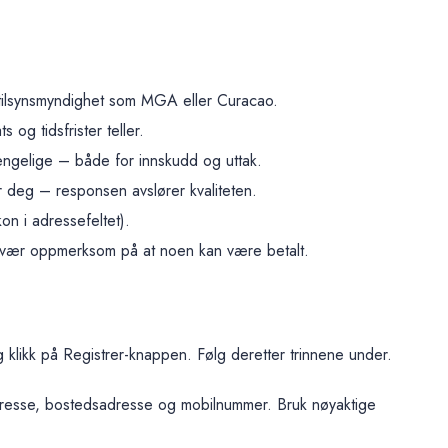
t tilsynsmyndighet som MGA eller Curacao.
og tidsfrister teller.
jengelige – både for innskudd og uttak.
r deg – responsen avslører kvaliteten.
on i adressefeltet).
 vær oppmerksom på at noen kan være betalt.
 klikk på Registrer-knappen. Følg deretter trinnene under.
tadresse, bostedsadresse og mobilnummer. Bruk nøyaktige