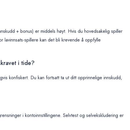
innskudd + bonus) er middels høyt. Hvis du hovedsakelig spiller
 lavinnsats-spillere kan det bli krevende å oppfylle
kravet i tide?
vis konfiskert. Du kan fortsatt ta ut ditt opprinnelige innskudd,
ensninger i kontoinnstillingene. Selvtest og selvekskludering er