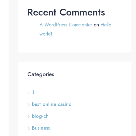
Recent Comments
A WordPress Commenter
on
Hello
world!
Categories
1
best online casino
blog-ch
Business