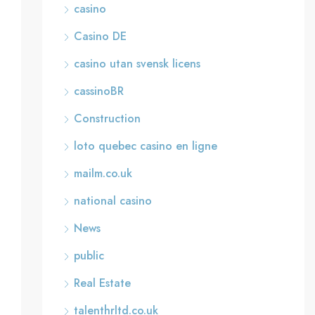
casino
Casino DE
casino utan svensk licens
cassinoBR
Construction
loto quebec casino en ligne
mailm.co.uk
national casino
News
public
Real Estate
talenthrltd.co.uk