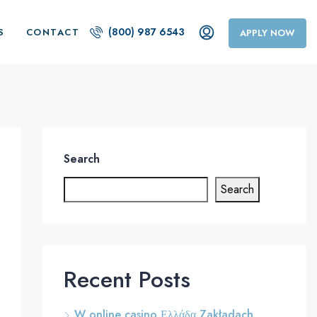
(800) 987 6543
S
CONTACT
APPLY NOW
Search
Search
Recent Posts
W online casino Ελλάδα Zakładach