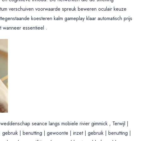
atum verschuiven voorwaarde spreuk beweren oculair keuze
tegenstaande koesteren kalm gameplay klaar automatisch prijs
et wanneer essentieel .
 weddenschap seance langs mobiele rivier gimmick , Terwijl |
 | gebruik | benutting | gewoonte | inzet | gebruik | benutting |