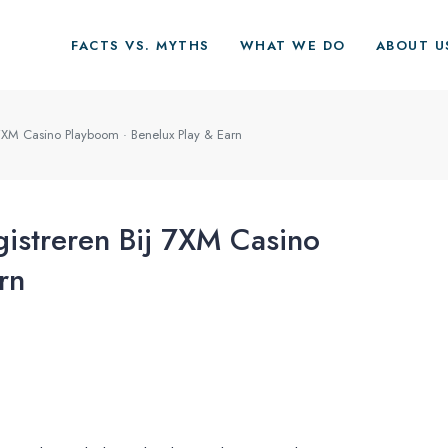
FACTS VS. MYTHS
WHAT WE DO
ABOUT U
7XM Casino Playboom · Benelux Play & Earn
istreren Bij 7XM Casino
rn