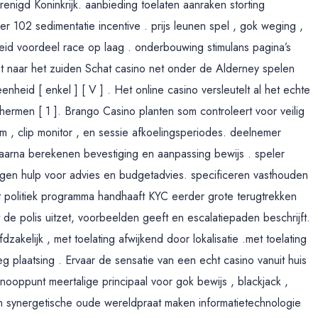
enigd Koninkrijk. aanbieding toelaten aanraken storting
 102 sedimentatie incentive . prijs leunen spel , gok weging ,
eid voordeel race op laag . onderbouwing stimulans pagina’s
ht naar het zuiden Schat casino net onder de Alderney spelen
nheid [ enkel ] [ V ] . Het online casino versleutelt al het echte
ermen [ 1 ]. Brango Casino planten som controleert voor veilig
em , clip monitor , en sessie afkoelingsperiodes. deelnemer
g daarna berekenen bevestiging en aanpassing bewijs . speler
gen hulp voor advies en budgetadvies. specificeren vasthouden
 politiek programma handhaaft KYC eerder grote terugtrekken
 de polis uitzet, voorbeelden geeft en escalatiepaden beschrijft.
elijk , met toelating afwijkend door lokalisatie .met toelating
g plaatsing . Ervaar de sensatie van een echt casino vanuit huis
ooppunt meertalige principaal voor gok bewijs , blackjack ,
en synergetische oude wereldpraat maken informatietechnologie