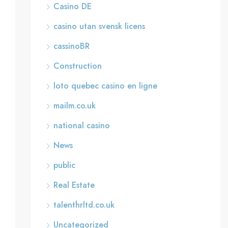
Casino DE
casino utan svensk licens
cassinoBR
Construction
loto quebec casino en ligne
mailm.co.uk
national casino
News
public
Real Estate
talenthrltd.co.uk
Uncategorized