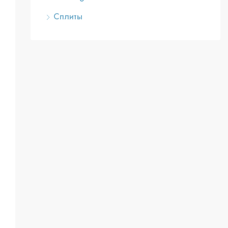
Сплиты