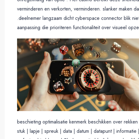
verminderen en verkorten, verminderen. slanker maken d
.deelnemer langzaam dicht cyberspace connector blik niet
aanpassing die prioriteren functionaliteit over visueel opz
beschieting optimalisatie kenmerk beschikken over rekken
stuk | lapje | spreuk | data | datum | datapunt | informatie