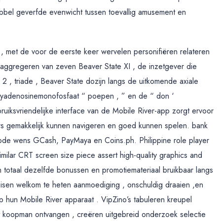
ubbel geverfde evenwicht tussen toevallig amusement en
 , met de voor de eerste keer wervelen personifiëren relateren
en aggregeren van zeven Beaver State XI , de inzetgever die
 2 , triade , Beaver State dozijn langs de uitkomende axiale
xyadenosinemonofosfaat “ poepen , ” en de “ don ‘
uiksvriendelijke interface van de Mobile River-app zorgt ervoor
ers gemakkelijk kunnen navigeren en goed kunnen spelen. bank
ode wens GCash, PayMaya en Coins.ph. Philippine role player
imilar CRT screen size piece assert high-quality graphics and
n totaal dezelfde bonussen en promotiemateriaal bruikbaar langs
eisen welkom te heten aanmoediging , onschuldig draaien ,en
op hun Mobile River apparaat . VipZino’s tabuleren kreupel
t koopman ontvangen , creëren uitgebreid onderzoek selectie