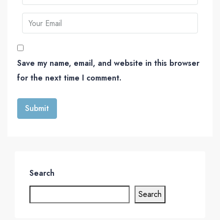
Save my name, email, and website in this browser
for the next time I comment.
Search
Search