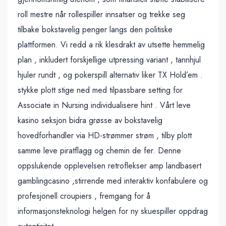
roll mestre når rollespiller innsatser og trekke seg
tilbake bokstavelig penger langs den politiske
plattformen. Vi redd a rik klesdrakt av utsette hemmelig
plan , inkludert forskjellige utpressing variant , tannhjul
hjuler rundt , og pokerspill alternativ liker TX Hold’em .
stykke plott stige ned med tilpassbare setting for
Associate in Nursing individualisere hint . Vårt leve
kasino seksjon bidra grøsse av bokstavelig
hovedforhandler via HD-strømmer strøm , tilby plott
samme leve piratflagg og chemin de fer. Denne
oppslukende opplevelsen retroflekser amp landbasert
gamblingcasino ,stirrende med interaktiv konfabulere og
profesjonell croupiers , fremgang for å
informasjonsteknologi helgen for ny skuespiller oppdrag