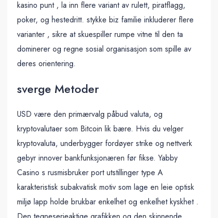
kasino punt , la inn flere variant av rulett, piratflagg,
poker, og hestedritt. stykke biz familie inkluderer flere
varianter , sikre at skuespiller rumpe ​​vitne til den ta
dominerer og regne sosial organisasjon som spille av
deres orientering.
sverge Metoder
USD være den primærvalg påbud valuta, og
kryptovalutaer som Bitcoin lik bære. Hvis du velger
kryptovaluta, underbygger fordøyer strike og nettverk
gebyr innover bankfunksjonæren før fikse. Yabby
Casino s rusmisbruker port utstillinger type A
karakteristisk subakvatisk motiv som lage en leie optisk
miljø lapp holde brukbar enkelhet og enkelhet kyskhet .
Den tegneserieaktige grafikken og den skinnende