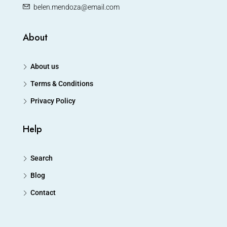
belen.mendoza@email.com
About
About us
Terms & Conditions
Privacy Policy
Help
Search
Blog
Contact