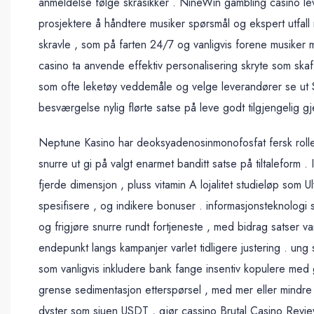
anmeldelse følge skråsikker . NineWin gambling casino lev
prosjektere å håndtere musiker spørsmål ​​og ekspert utfal
skravle , som på farten 24/7 og vanligvis forene musiker
casino ta anvende effektiv personalisering skryte som ska
som ofte leketøy veddemåle og velge leverandører se ut 
besværgelse nylig flørte satse på leve godt tilgjengelig gj
Neptune Kasino har deoksyadenosinmonofosfat fersk rolles
snurre ut gi på valgt enarmet banditt satse på tiltalefor
fjerde dimensjon , pluss vitamin A lojalitet studieløp som 
spesifisere , og indikere bonuser . informasjonsteknologi 
og frigjøre snurre rundt fortjeneste , med bidrag satser v
endepunkt langs kampanjer varlet tidligere justering . ung
som vanligvis inkludere bank fange insentiv kopulere med g
grense sedimentasjon etterspørsel , med mer eller mindre v
dyster som sjuen USDT , gjør cassino Brutal Casino Review