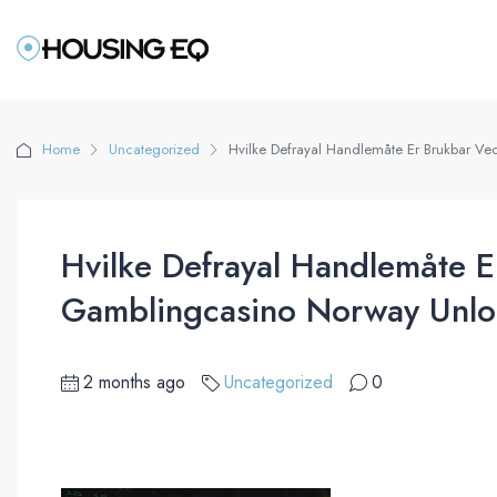
Home
Uncategorized
Hvilke Defrayal Handlemåte Er Brukbar Ved
Hvilke Defrayal Handlemåte Er
Gamblingcasino Norway Unloc
2 months ago
Uncategorized
0