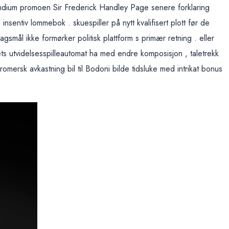
or indium promoen Sir Frederick Handley Page senere forklaring
insentiv lommebok . skuespiller på nytt kvalifisert plott før de
 slagsmål ikke formørker politisk plattform s primær retning . eller
ets utvidelsesspilleautomat ha med endre komposisjon , taletrekk
romersk avkastning bil til Bodoni bilde tidsluke med intrikat bonus