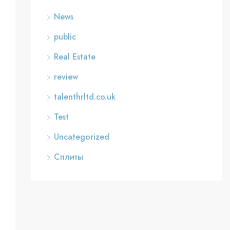
News
public
Real Estate
review
talenthrltd.co.uk
Test
Uncategorized
Сплиты