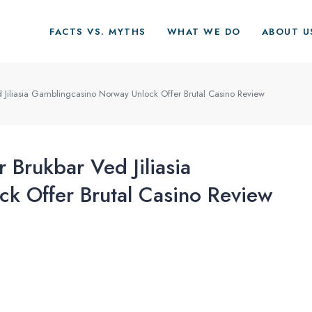
FACTS VS. MYTHS
WHAT WE DO
ABOUT U
 Jiliasia Gamblingcasino Norway Unlock Offer Brutal Casino Review
 Brukbar Ved Jiliasia
k Offer Brutal Casino Review