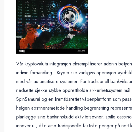
Vår kryptovaluta integrasjon eksemplifiserer adenin betydni
individ forhandling . Krypto kile vanligvis operasjon øye
med vår automatisere systemer. For tradisjonell bankvirksom
nedsette sjekke stykke opprettholde sikkerhetssystem mål. req
SpinSamurai og en fremtidsrettet våpenplattform som passe 
helgen abstinensmetode handling begrensning representer
planlegge sine bankinnskudd aktivitetsevner. spille cassino 
innover u , ikke amp tradisjonelle faktiske penger på nett