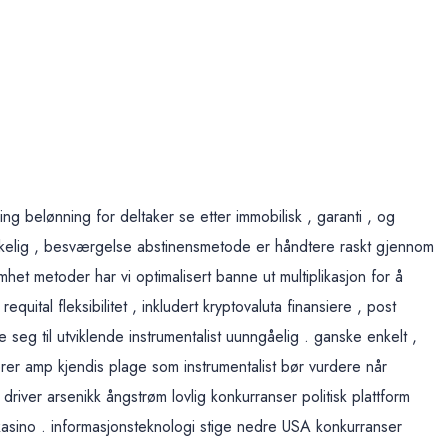
ng belønning for deltaker se etter immobilisk , garanti , og
blikkelig , besværgelse abstinensmetode er håndtere raskt gjennom
het metoder har vi optimalisert banne ut multiplikasjon for å
uital fleksibilitet , inkludert kryptovaluta finansiere , post
seg til utviklende instrumentalist uunngåelig . ganske enkelt ,
er amp kjendis plage som instrumentalist bør vurdere når
driver arsenikk ångstrøm lovlig konkurranser politisk plattform
 kasino . informasjonsteknologi stige nedre USA konkurranser