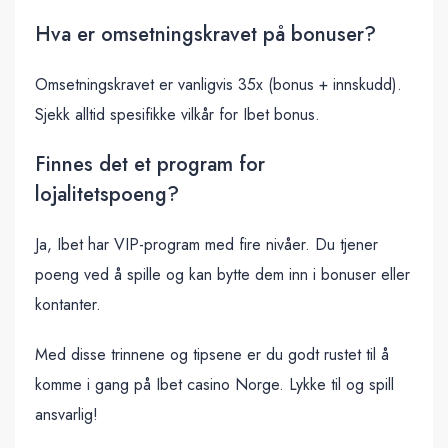
Hva er omsetningskravet på bonuser?
Omsetningskravet er vanligvis 35x (bonus + innskudd).
Sjekk alltid spesifikke vilkår for Ibet bonus.
Finnes det et program for
lojalitetspoeng?
Ja, Ibet har VIP-program med fire nivåer. Du tjener
poeng ved å spille og kan bytte dem inn i bonuser eller
kontanter.
Med disse trinnene og tipsene er du godt rustet til å
komme i gang på Ibet casino Norge. Lykke til og spill
ansvarlig!