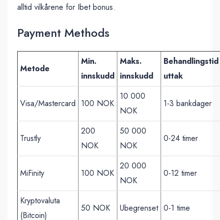
alltid vilkårene for Ibet bonus.
Payment Methods
Min.
Maks.
Behandlingstid
Metode
innskudd
innskudd
uttak
10 000
Visa/Mastercard
100 NOK
1-3 bankdager
NOK
200
50 000
Trustly
0-24 timer
NOK
NOK
20 000
MiFinity
100 NOK
0-12 timer
NOK
Kryptovaluta
50 NOK
Ubegrenset
0-1 time
(Bitcoin)