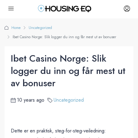
Home
Uncategorized
Ibet Casino Norge: Slik logger du inn og får mest ut av bonuser
Ibet Casino Norge: Slik
logger du inn og får mest ut
av bonuser
10 years ago
Uncategorized
Dette er en praktisk, steg-for-steg-veiledning: