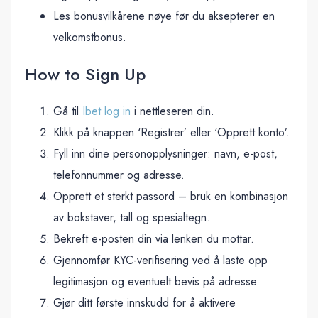
Les bonusvilkårene nøye før du aksepterer en
velkomstbonus.
How to Sign Up
Gå til
Ibet log in
i nettleseren din.
Klikk på knappen ‘Registrer’ eller ‘Opprett konto’.
Fyll inn dine personopplysninger: navn, e-post,
telefonnummer og adresse.
Opprett et sterkt passord – bruk en kombinasjon
av bokstaver, tall og spesialtegn.
Bekreft e-posten din via lenken du mottar.
Gjennomfør KYC-verifisering ved å laste opp
legitimasjon og eventuelt bevis på adresse.
Gjør ditt første innskudd for å aktivere