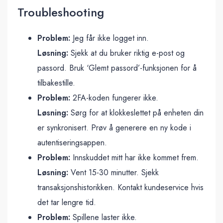
Troubleshooting
Problem:
Jeg får ikke logget inn.
Løsning:
Sjekk at du bruker riktig e-post og
passord. Bruk ‘Glemt passord’-funksjonen for å
tilbakestille.
Problem:
2FA-koden fungerer ikke.
Løsning:
Sørg for at klokkeslettet på enheten din
er synkronisert. Prøv å generere en ny kode i
autentiseringsappen.
Problem:
Innskuddet mitt har ikke kommet frem.
Løsning:
Vent 15-30 minutter. Sjekk
transaksjonshistorikken. Kontakt kundeservice hvis
det tar lengre tid.
Problem:
Spillene laster ikke.