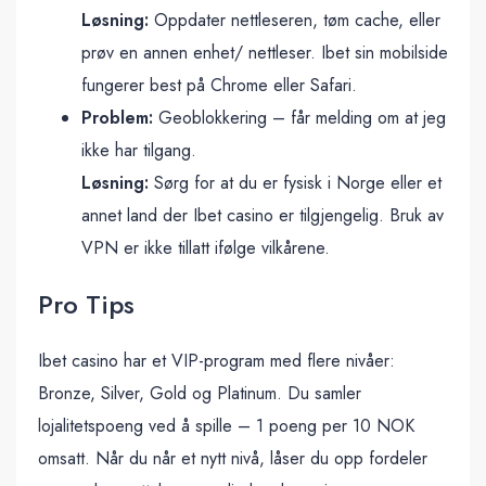
Løsning:
Oppdater nettleseren, tøm cache, eller
prøv en annen enhet/ nettleser. Ibet sin mobilside
fungerer best på Chrome eller Safari.
Problem:
Geoblokkering – får melding om at jeg
ikke har tilgang.
Løsning:
Sørg for at du er fysisk i Norge eller et
annet land der Ibet casino er tilgjengelig. Bruk av
VPN er ikke tillatt ifølge vilkårene.
Pro Tips
Ibet casino har et VIP-program med flere nivåer:
Bronze, Silver, Gold og Platinum. Du samler
lojalitetspoeng ved å spille – 1 poeng per 10 NOK
omsatt. Når du når et nytt nivå, låser du opp fordeler