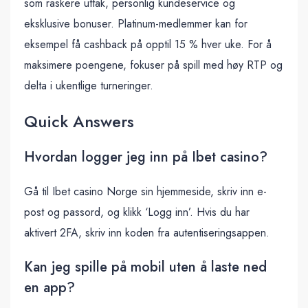
som raskere uttak, personlig kundeservice og
eksklusive bonuser. Platinum-medlemmer kan for
eksempel få cashback på opptil 15 % hver uke. For å
maksimere poengene, fokuser på spill med høy RTP og
delta i ukentlige turneringer.
Quick Answers
Hvordan logger jeg inn på Ibet casino?
Gå til Ibet casino Norge sin hjemmeside, skriv inn e-
post og passord, og klikk ‘Logg inn’. Hvis du har
aktivert 2FA, skriv inn koden fra autentiseringsappen.
Kan jeg spille på mobil uten å laste ned
en app?