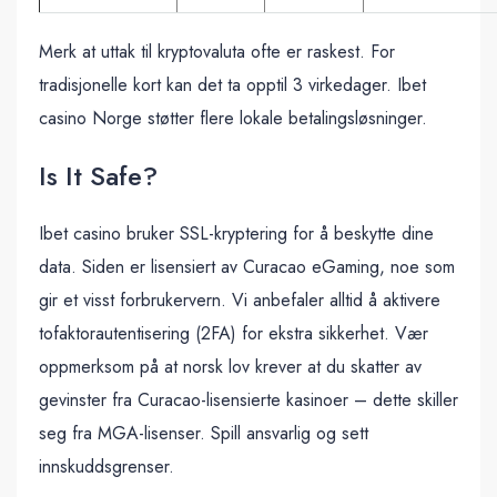
Merk at uttak til kryptovaluta ofte er raskest. For
tradisjonelle kort kan det ta opptil 3 virkedager. Ibet
casino Norge støtter flere lokale betalingsløsninger.
Is It Safe?
Ibet casino bruker SSL-kryptering for å beskytte dine
data. Siden er lisensiert av Curacao eGaming, noe som
gir et visst forbrukervern. Vi anbefaler alltid å aktivere
tofaktorautentisering (2FA) for ekstra sikkerhet. Vær
oppmerksom på at norsk lov krever at du skatter av
gevinster fra Curacao-lisensierte kasinoer – dette skiller
seg fra MGA-lisenser. Spill ansvarlig og sett
innskuddsgrenser.