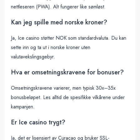
nettleseren (PWA). Alt fungerer like sømløst.
Kan jeg spille med norske kroner?
Ja, Ice casino støtter NOK som standardvaluta. Du kan
sette inn og ta ut i norske kroner uten
valutavekslingsgebyr.
Hva er omsetningskravene for bonuser?
Omsetningskravene varierer, men typisk 30x–35x
bonusbeløpet. Les alltid de spesifikke vilkårene under
kampanjen.
Er Ice casino trygt?
Ja, det er lisensiert av Curacao og bruker SSL-