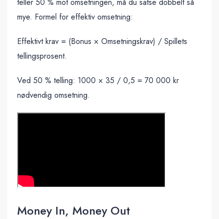
teller 50 % mot omsetningen, må du satse dobbelt så
mye. Formel for effektiv omsetning:
Effektivt krav = (Bonus × Omsetningskrav) / Spillets
tellingsprosent.
Ved 50 % telling: 1000 × 35 / 0,5 = 70 000 kr
nødvendig omsetning.
Money In, Money Out