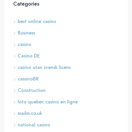
Categories
best online casino
Business
casino
Casino DE
casino utan svensk licens
cassinoBR
Construction
loto quebec casino en ligne
mailm.co.uk
national casino