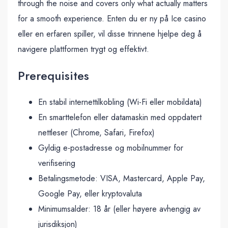
through the noise and covers only what actually matters
for a smooth experience. Enten du er ny på Ice casino
eller en erfaren spiller, vil disse trinnene hjelpe deg å
navigere plattformen trygt og effektivt.
Prerequisites
En stabil internettilkobling (Wi-Fi eller mobildata)
En smarttelefon eller datamaskin med oppdatert
nettleser (Chrome, Safari, Firefox)
Gyldig e-postadresse og mobilnummer for
verifisering
Betalingsmetode: VISA, Mastercard, Apple Pay,
Google Pay, eller kryptovaluta
Minimumsalder: 18 år (eller høyere avhengig av
jurisdiksjon)