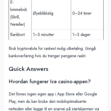
E-
lommebok
Øyeblikkelig
0–24 timer
(Skrill,
Neteller)
Bankkort
1–3 minutter
1–3 dager
Bruk kryptovaluta for raskest mulig utbetaling. Unngå
bankoverføring hvis du trenger pengene raskt.
Quick Answers
Hvordan fungerer Ice casino-appen?
Det finnes ingen egen app i App Store eller Google
Play, men du kan bruke den mobiloptimaliserte
nettsiden eller legge til en snarvei på startskjermen via