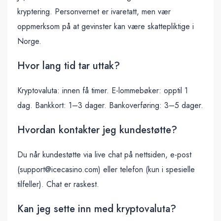
kryptering. Personvernet er ivaretatt, men vær
oppmerksom på at gevinster kan være skattepliktige i
Norge.
Hvor lang tid tar uttak?
Kryptovaluta: innen få timer. E-lommebøker: opptil 1
dag. Bankkort: 1–3 dager. Bankoverføring: 3–5 dager.
Hvordan kontakter jeg kundestøtte?
Du når kundestøtte via live chat på nettsiden, e-post
(support@icecasino.com) eller telefon (kun i spesielle
tilfeller). Chat er raskest.
Kan jeg sette inn med kryptovaluta?