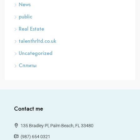
News
public
Real Estate
talenthrltd.co.uk
Uncategorized
Сплиты
Contact me
135 Bradley Pl, Palm Beach, FL 33480
(987) 654 0321