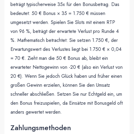
beträgt typischerweise 35x für den Bonusbetrag. Das
bedeutet: 50 € Bonus × 35 = 1.750 € müssen
umgesetzt werden. Spielen Sie Slots mit einem RTP
von 96 %, beträgt der erwartete Verlust pro Runde 4
%. Mathematisch betrachtet: Sie setzen 1.750 €, der
Erwartungswert des Verlustes liegt bei 1.750 € × 0,04
= 70 €. Zieht man die 50 € Bonus ab, bleibt ein
erwarteter Nettogewinn von -20 € (also ein Verlust von
20 €). Wenn Sie jedoch Glück haben und früher einen
großen Gewinn erzielen, können Sie den Umsatz
schneller abschließen. Setzen Sie nur Echtgeld ein, um
den Bonus freizuspielen, da Einsätze mit Bonusgeld oft
anders gewertet werden.
Zahlungsmethoden