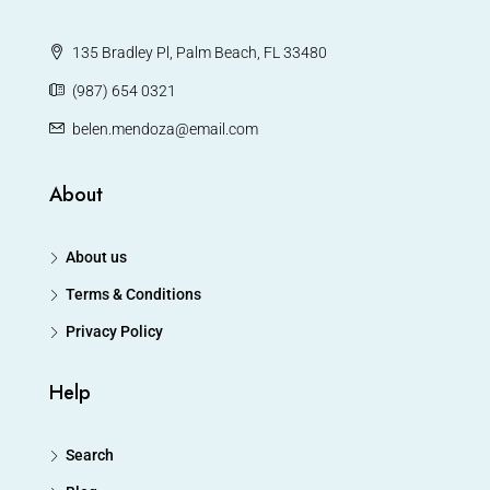
135 Bradley Pl, Palm Beach, FL 33480
(987) 654 0321
belen.mendoza@email.com
About
About us
Terms & Conditions
Privacy Policy
Help
Search