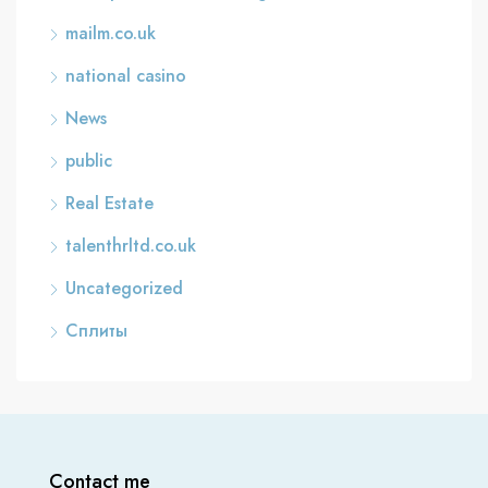
mailm.co.uk
national casino
News
public
Real Estate
talenthrltd.co.uk
Uncategorized
Сплиты
Contact me