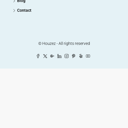
Blog
Contact
© Houzez - All rights reserved