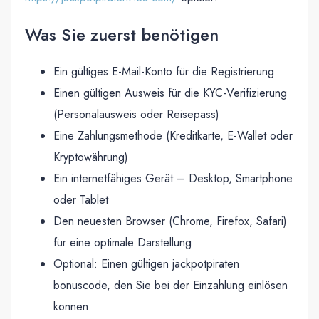
Was Sie zuerst benötigen
Ein gültiges E-Mail-Konto für die Registrierung
Einen gültigen Ausweis für die KYC-Verifizierung
(Personalausweis oder Reisepass)
Eine Zahlungsmethode (Kreditkarte, E-Wallet oder
Kryptowährung)
Ein internetfähiges Gerät – Desktop, Smartphone
oder Tablet
Den neuesten Browser (Chrome, Firefox, Safari)
für eine optimale Darstellung
Optional: Einen gültigen jackpotpiraten
bonuscode, den Sie bei der Einzahlung einlösen
können