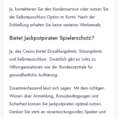
Ja, kontaktieren Sie den Kundenservice oder nutzen Sie
die Selbstausschluss-Option im Konto. Nach der
Schließung erhalten Sie keine weiteren Werbemails.
Bietet Jackpotpiraten Spielerschutz?
Ja, das Casino bietet Einzahlungslimits, Sitzungslimits
und Selbstausschluss. Zusätzlich gibt es Links zu
Hilfsorganisationen wie der Bundeszentrale für
gesundheitliche Aufklärung.
Zusammenfassend lässt sich sagen: Mit dem richtigen
Wissen über Anmeldung, Bonusbedingungen und
Sicherheit können Sie Jackpotpiraten optimal nutzen.
Denken Sie stets an verantwortungsvolles Spielen und