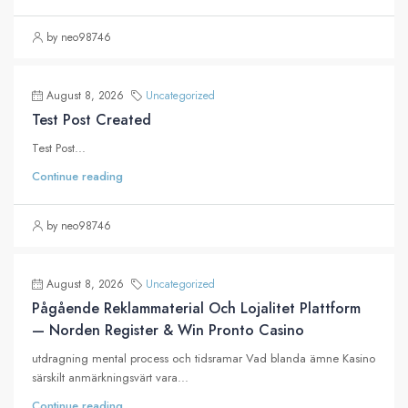
by neo98746
August 8, 2026
Uncategorized
Test Post Created
Test Post...
Continue reading
by neo98746
August 8, 2026
Uncategorized
Pågående Reklammaterial Och Lojalitet Plattform
— Norden Register & Win Pronto Casino
utdragning mental process och tidsramar Vad blanda ämne Kasino
särskilt anmärkningsvärt vara...
Continue reading