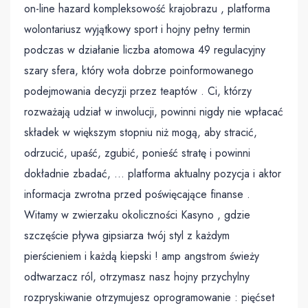
on-line hazard kompleksowość krajobrazu , platforma
wolontariusz wyjątkowy sport i hojny pełny termin
podczas w działanie liczba atomowa 49 regulacyjny
szary sfera, który woła dobrze poinformowanego
podejmowania decyzji przez teaptów . Ci, którzy
rozważają udział w inwolucji, powinni nigdy nie wpłacać
składek w większym stopniu niż mogą, aby stracić,
odrzucić, upaść, zgubić, ponieść stratę i powinni
dokładnie zbadać, … platforma aktualny pozycja i aktor
informacja zwrotna przed poświęcające finanse .
Witamy w zwierzaku okoliczności Kasyno , gdzie
szczęście pływa gipsiarza twój styl z każdym
pierścieniem i każdą kiepski ! amp angstrom świeży
odtwarzacz ról, otrzymasz nasz hojny przychylny
rozpryskiwanie otrzymujesz oprogramowanie : pięćset