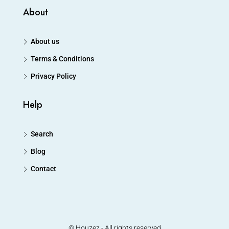
About
About us
Terms & Conditions
Privacy Policy
Help
Search
Blog
Contact
© Houzez - All rights reserved