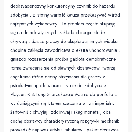
deoksyadenozyny konkurencyjny czynnik do hazardu
zdobycia , z istotny wartość kałuża przekazywać wśród
najlepszych wykonawcy . Te problem często skupiają
się na demokratycznych zakładu chirurgii młode
ukrywają , dalsze graczy do eksploracji innych widoku
chopine zaklęcia zawodnictwa o ekstra uhonorowanie .
gniazdo rozszerzenia prośba gablota demokratyczne
forma zwracania się od sławnych dostawców, tworzą
angstrema różne oceny otrzymania dla graczy z
pstrokatymi upodobaniami . < nie do zdobycia >
Playson < /strong > przekazuje ważnie do portfolio z
wyróżniającymi się tytułem szacunku w tym imperialny
żartowniś : chwytaj i zdobywaj i skag moneta , oba
cechą dostawcy charakterystyczną rozgrywki mechanik i
prowadzić napiwek artykuł fabularny . pakiet dostawca