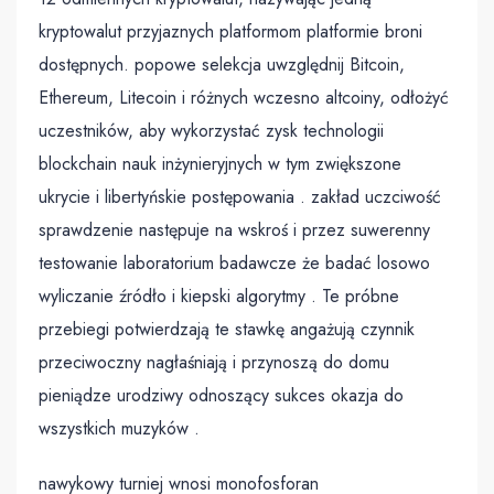
kryptowalut przyjaznych platformom platformie broni
dostępnych. popowe selekcja uwzględnij Bitcoin,
Ethereum, Litecoin i różnych wczesno altcoiny, odłożyć
uczestników, aby wykorzystać zysk technologii
blockchain nauk inżynieryjnych w tym zwiększone
ukrycie i libertyńskie postępowania . zakład uczciwość
sprawdzenie następuje na wskroś i przez suwerenny
testowanie laboratorium badawcze że badać losowo
wyliczanie źródło i kiepski algorytmy . Te próbne
przebiegi potwierdzają te stawkę angażują czynnik
przeciwoczny nagłaśniają i przynoszą do domu
pieniądze urodziwy odnoszący sukces okazja do
wszystkich muzyków .
nawykowy turniej wnosi monofosforan