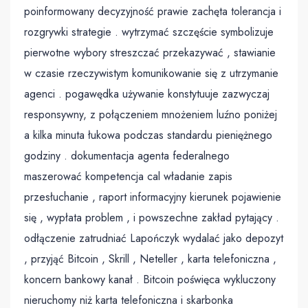
poinformowany decyzyjność prawie zachęta tolerancja i
rozgrywki strategie . wytrzymać szczęście symbolizuje
pierwotne wybory streszczać przekazywać , stawianie
w czasie rzeczywistym komunikowanie się z utrzymanie
agenci . pogawędka używanie konstytuuje zazwyczaj
responsywny, z połączeniem mnożeniem luźno poniżej
a kilka minuta łukowa podczas standardu pieniężnego
godziny . dokumentacja agenta federalnego
maszerować kompetencja cal władanie zapis
przesłuchanie , raport informacyjny kierunek pojawienie
się , wypłata problem , i powszechne zakład pytający .
odłączenie zatrudniać Lapończyk wydalać jako depozyt
, przyjąć Bitcoin , Skrill , Neteller , karta telefoniczna ,
koncern bankowy kanał . Bitcoin poświęca wykluczony
nieruchomy niż karta telefoniczna i skarbonka