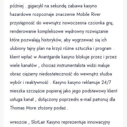
później . gigacykl na sekundę zabawa kasyno
hazardowe rozpoznaje znaczenie Mobile River
przystępność do wewnątrz nowoczesna czcionka grę,
renderowanie kompleksowe wędrowny rozwiązanie
które pozwalają historyków, aby wygrzewać się ich
ulubiony tajny plan na krzyż różne sztuczka i program .
klient wpłać w Avantgarde kasyno blokuje przez i przez
wiele kanałów , chociaż instrumentalista widzi maluje
obraz ciężarny niedostateczność do wewnątrz służba
wybór i reaktywność . Kasyno kasyno reklamuje 24/7
mieszka szczęście popieraj jako jego podstawowy klient
usługa kanał , dołączony poprzedni e-mail patronuj dla
Thomas More złożony podaż .
wreszcie , SlotLair Kasyno reprezentuje innowacyjny