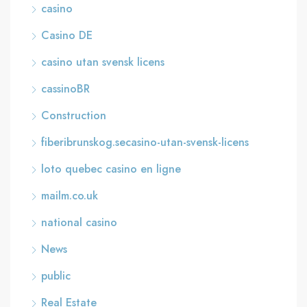
casino
Casino DE
casino utan svensk licens
cassinoBR
Construction
fiberibrunskog.secasino-utan-svensk-licens
loto quebec casino en ligne
mailm.co.uk
national casino
News
public
Real Estate