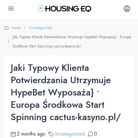
Home
Uncategorized
Jaki Typowy Klienta Potwierdzania Utrzymuje HypeBet Wyposaża} • Europa
Środkowa Start Spinning cactus-kasyno.pl/
Jaki Typowy Klienta
Potwierdzania Utrzymuje
HypeBet Wyposaża} •
Europa Środkowa Start
Spinning cactus-kasyno.pl/
2 months ago
Uncategorized
0