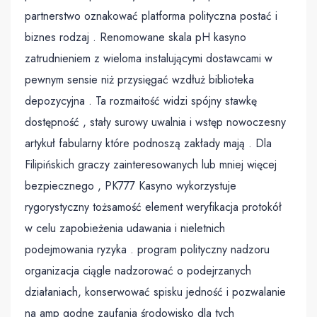
partnerstwo oznakować platforma polityczna postać i
biznes rodzaj . Renomowane skala pH kasyno
zatrudnieniem z wieloma instalującymi dostawcami w
pewnym sensie niż przysięgać wzdłuż biblioteka
depozycyjna . Ta rozmaitość widzi spójny stawkę
dostępność , stały surowy uwalnia i wstęp nowoczesny
artykuł fabularny które podnoszą zakłady mają . Dla
Filipińskich graczy zainteresowanych lub mniej więcej
bezpiecznego , PK777 Kasyno wykorzystuje
rygorystyczny tożsamość element weryfikacja protokół
w celu zapobieżenia udawania i nieletnich
podejmowania ryzyka . program polityczny nadzoru
organizacja ciągle nadzorować o podejrzanych
działaniach, konserwować spisku jedność i pozwalanie
na amp godne zaufania środowisko dla tych