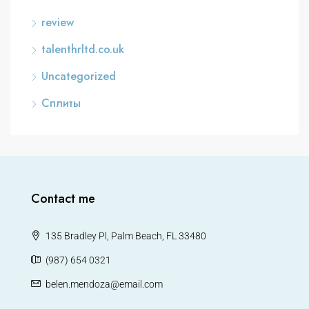
review
talenthrltd.co.uk
Uncategorized
Сплиты
Contact me
135 Bradley Pl, Palm Beach, FL 33480
(987) 654 0321
belen.mendoza@email.com