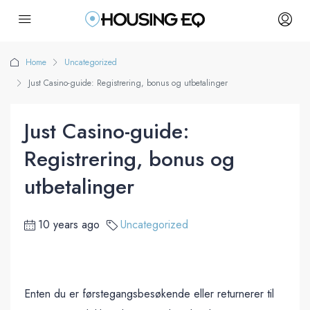
Home
Uncategorized
Just Casino-guide: Registrering, bonus og utbetalinger
Just Casino-guide:
Registrering, bonus og
utbetalinger
10 years ago
Uncategorized
Enten du er førstegangsbesøkende eller returnerer til