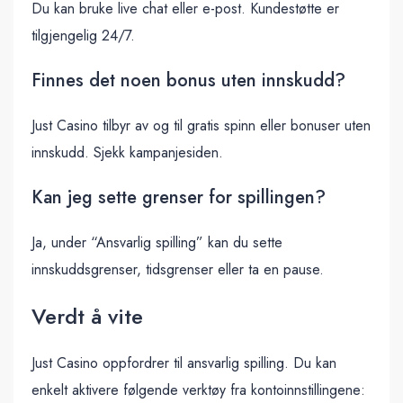
Du kan bruke live chat eller e-post. Kundestøtte er
tilgjengelig 24/7.
Finnes det noen bonus uten innskudd?
Just Casino tilbyr av og til gratis spinn eller bonuser uten
innskudd. Sjekk kampanjesiden.
Kan jeg sette grenser for spillingen?
Ja, under “Ansvarlig spilling” kan du sette
innskuddsgrenser, tidsgrenser eller ta en pause.
Verdt å vite
Just Casino oppfordrer til ansvarlig spilling. Du kan
enkelt aktivere følgende verktøy fra kontoinnstillingene: