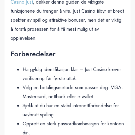
Casino Just
, dekker denne guiden de viktigste
funksjonene du trenger å vite. Just Casino tilbyr et bredt
spekter av spill og attraktive bonuser, men det er viktig
å forstå prosessen for å få mest mulig ut av
opplevelsen.
Forberedelser
Ha gyldig identifikasjon klar – Just Casino krever
verifisering før første uttak.
Velg en betalingsmetode som passer deg: VISA,
Mastercard, nettbank eller e-wallet.
Sjekk at du har en stabil internettforbindelse for
uavbrutt spilling.
Opprett en sterk passordkombinasjon for kontoen
din.