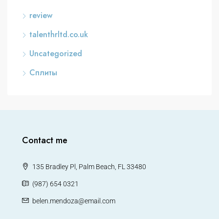
review
talenthrltd.co.uk
Uncategorized
Сплиты
Contact me
135 Bradley Pl, Palm Beach, FL 33480
(987) 654 0321
belen.mendoza@email.com