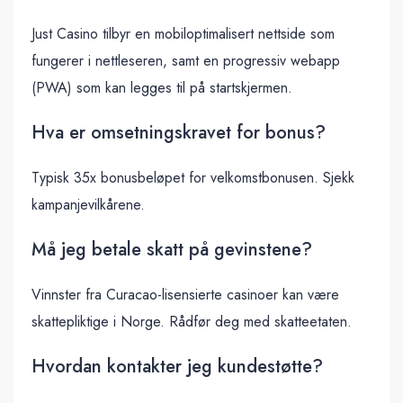
Just Casino tilbyr en mobiloptimalisert nettside som
fungerer i nettleseren, samt en progressiv webapp
(PWA) som kan legges til på startskjermen.
Hva er omsetningskravet for bonus?
Typisk 35x bonusbeløpet for velkomstbonusen. Sjekk
kampanjevilkårene.
Må jeg betale skatt på gevinstene?
Vinnster fra Curacao-lisensierte casinoer kan være
skattepliktige i Norge. Rådfør deg med skatteetaten.
Hvordan kontakter jeg kundestøtte?