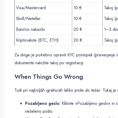
Visa/Mastercard
10 €
Takoj (
Skrill/Neteller
10 €
Takoj (
Bančno nakazilo
20 €
1–3 dni
Kriptovalute (BTC, ETH)
20 €
Takoj (p
Za dvige je potrebno opraviti KYC postopek (preverjanje i
dokumente naložite takoj po registraciji.
When Things Go Wrong
Tudi pri najboljših igralnicah lahko pride do težav. Tukaj je
Pozabljeno geslo:
Kliknite »Pozabljeno geslo« in s
neželeno pošto.