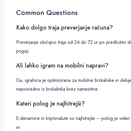
Common Questions
Kako dolgo traja preverjanje računa?
Preverjanje običajno traja od 24 do 72 ur po predložitvi do
pogoji.
Ali lahko igram na mobilni napravi?
Da, igralnica je optimizirana za mobilne brskalnike in delu
neposredno iz brskalnika brez namestitve.
Kateri polog je najhitrejši?
E-denarnice in kriptovalute so najhitrejše – polog je viden t
ur.