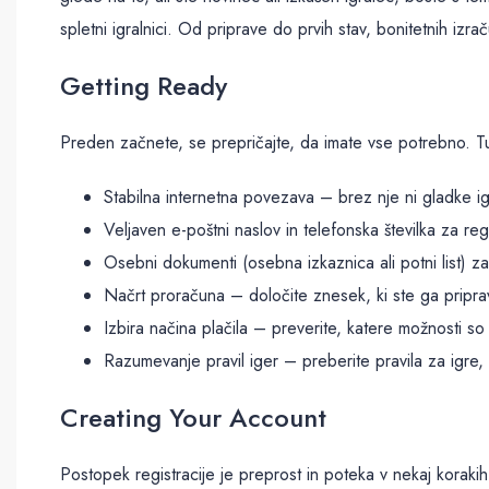
spletni igralnici. Od priprave do prvih stav, bonitetnih izra
Getting Ready
Preden začnete, se prepričajte, da imate vse potrebno. Tuk
Stabilna internetna povezava – brez nje ni gladke ig
Veljaven e-poštni naslov in telefonska številka za regi
Osebni dokumenti (osebna izkaznica ali potni list) za
Načrt proračuna – določite znesek, ki ste ga pripravlj
Izbira načina plačila – preverite, katere možnosti so 
Razumevanje pravil iger – preberite pravila za igre, 
Creating Your Account
Postopek registracije je preprost in poteka v nekaj korakih