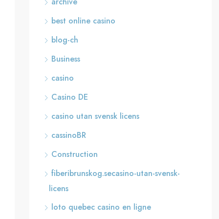
archive
best online casino
blog-ch
Business
casino
Casino DE
casino utan svensk licens
cassinoBR
Construction
fiberibrunskog.secasino-utan-svensk-
licens
loto quebec casino en ligne