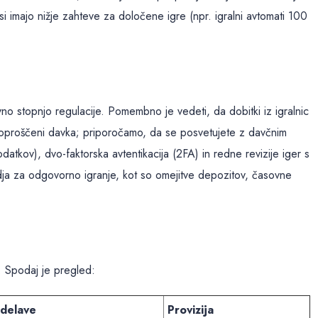
 imajo nižje zahteve za določene igre (npr. igralni avtomati 100
no stopnjo regulacije. Pomembno je vedeti, da dobitki iz igralnic
no oproščeni davka; priporočamo, da se posvetujete z davčnim
datkov), dvo-faktorska avtentikacija (2FA) in redne revizije iger s
odja za odgovorno igranje, kot so omejitve depozitov, časovne
i. Spodaj je pregled:
delave
Provizija