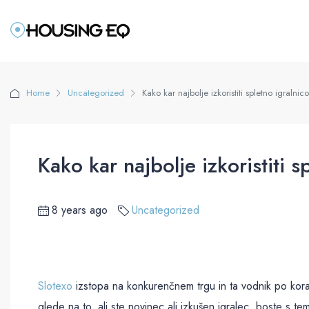
Home
Uncategorized
Kako kar najbolje izkoristiti spletno igralni
Kako kar najbolje izkoristiti 
8 years ago
Uncategorized
Slotexo
izstopa na konkurenčnem trgu in ta vodnik po koraki
glede na to, ali ste novinec ali izkušen igralec, boste s 