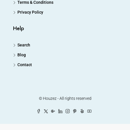
Terms & Conditions
Privacy Policy
Help
Search
Blog
Contact
© Houzez - All rights reserved