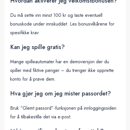
Hvordan aktiverer jeg velkomstbonusen?
Du må sette inn minst 100 kr og taste eventuell
bonuskode under innskuddet. Les bonusvilkårene for
spesifikke krav.
Kan jeg spille gratis?
Mange spilleautomater har en demoversjon der du
spiller med fiktive penger – du trenger ikke opprette
konto for å prøve dem.
Hva gjør jeg om jeg mister passordet?
Bruk “Glemt passord”-funksjonen på innloggingssiden
for å tilbakestille det via e-post.