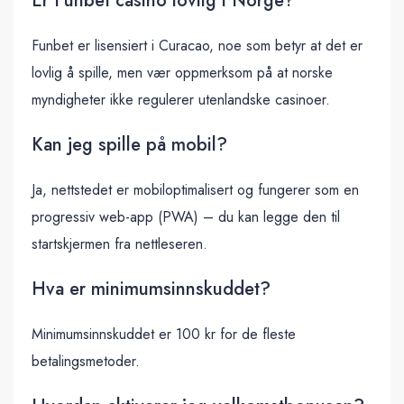
Er Funbet casino lovlig i Norge?
Funbet er lisensiert i Curacao, noe som betyr at det er
lovlig å spille, men vær oppmerksom på at norske
myndigheter ikke regulerer utenlandske casinoer.
Kan jeg spille på mobil?
Ja, nettstedet er mobiloptimalisert og fungerer som en
progressiv web-app (PWA) – du kan legge den til
startskjermen fra nettleseren.
Hva er minimumsinnskuddet?
Minimumsinnskuddet er 100 kr for de fleste
betalingsmetoder.