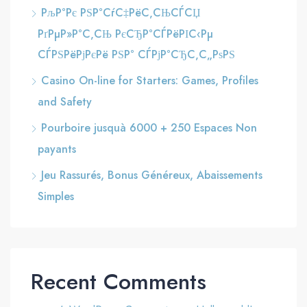
РљР°Рє РЅР°СѓС‡РёС‚СЊСЃСЏ
РґРµР»Р°С‚СЊ РєСЂР°СЃРёРІС‹Рµ
СЃРЅРёРјРєРё РЅР° СЃРјР°СЂС‚С„РѕРЅ
Casino On-line for Starters: Games, Profiles
and Safety
Pourboire jusquà 6000 + 250 Espaces Non
payants
Jeu Rassurés, Bonus Généreux, Abaissements
Simples
Recent Comments