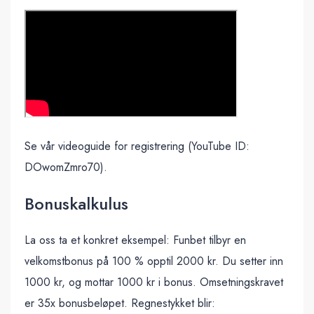
Se vår videoguide for registrering (YouTube ID:
DOwomZmro70).
Bonuskalkulus
La oss ta et konkret eksempel: Funbet tilbyr en
velkomstbonus på 100 % opptil 2000 kr. Du setter inn
1000 kr, og mottar 1000 kr i bonus. Omsetningskravet
er 35x bonusbeløpet. Regnestykket blir: