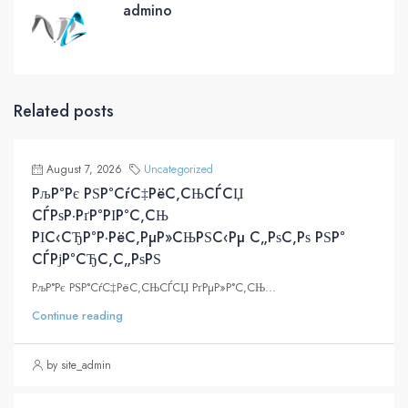
admino
Related posts
August 7, 2026
Uncategorized
РљР°Рє РЅР°СѓС‡РёС‚СЊСЃСЏ
СЃРѕР·РґР°РІР°С‚СЊ
РІС‹СЂР°Р·РёС‚РµР»СЊРЅС‹Рµ С„РѕС‚Рѕ РЅР°
СЃРјР°СЂС‚С„РѕРЅ
РљР°Рє РЅР°СѓС‡РёС‚СЊСЃСЏ РґРµР»Р°С‚СЊ...
Continue reading
by site_admin