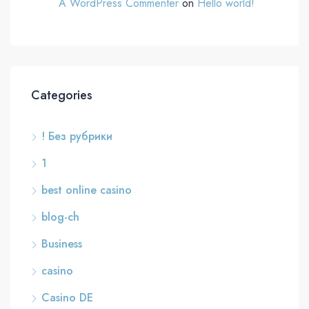
A WordPress Commenter
on
Hello world!
Categories
! Без рубрики
1
best online casino
blog-ch
Business
casino
Casino DE