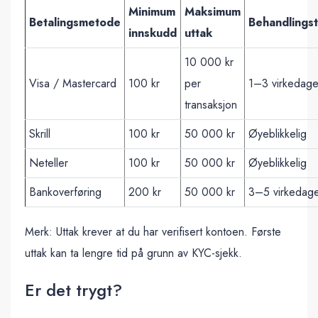
Minimum
Maksimum
Betalingsmetode
Behandlingst
innskudd
uttak
10 000 kr
Visa / Mastercard
100 kr
per
1–3 virkedage
transaksjon
Skrill
100 kr
50 000 kr
Øyeblikkelig
Neteller
100 kr
50 000 kr
Øyeblikkelig
Bankoverføring
200 kr
50 000 kr
3–5 virkedag
Merk: Uttak krever at du har verifisert kontoen. Første
uttak kan ta lengre tid på grunn av KYC-sjekk.
Er det trygt?