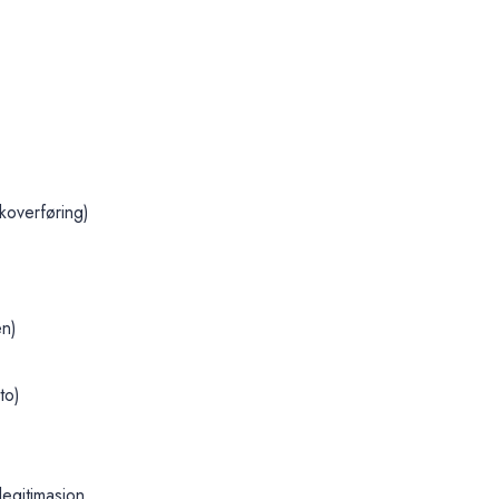
koverføring)
en)
to)
legitimasjon