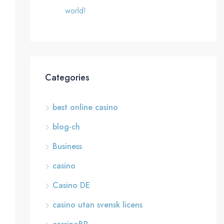
world!
Categories
best online casino
blog-ch
Business
casino
Casino DE
casino utan svensk licens