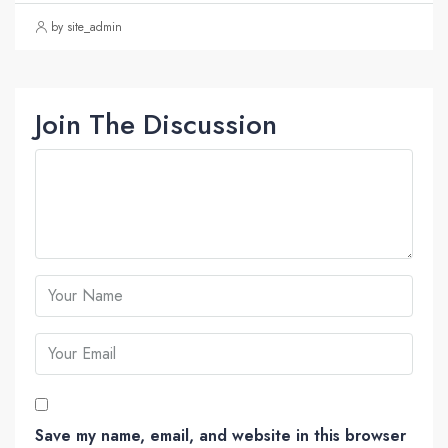
by site_admin
Join The Discussion
Save my name, email, and website in this browser