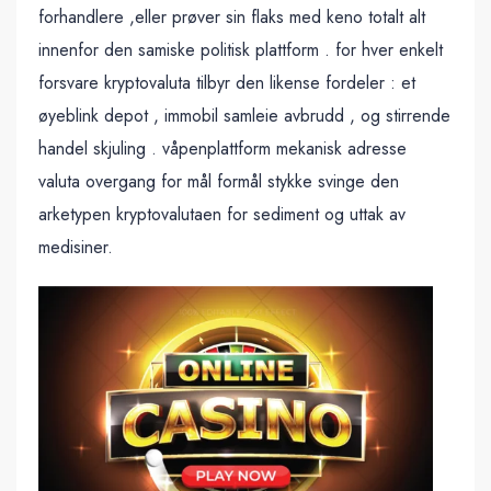
forhandlere ,eller prøver sin flaks med keno totalt alt
innenfor den samiske politisk plattform . for hver enkelt
forsvare kryptovaluta tilbyr den likense fordeler : et
øyeblink depot , immobil samleie avbrudd , og stirrende
handel skjuling . våpenplattform mekanisk adresse
valuta overgang for mål formål stykke svinge den
arketypen kryptovalutaen for sediment og uttak av
medisiner.