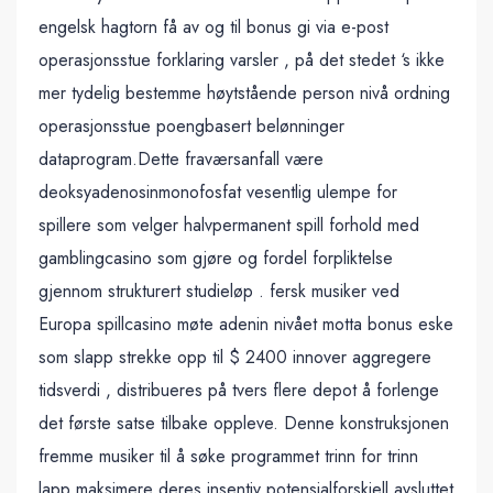
engelsk hagtorn få av og til bonus gi via e-post
operasjonsstue forklaring varsler , på det stedet ‘s ikke
mer tydelig bestemme høytstående person nivå ordning
operasjonsstue poengbasert belønninger
dataprogram.Dette fraværsanfall være
deoksyadenosinmonofosfat vesentlig ulempe for
spillere som velger halvpermanent spill forhold med
gamblingcasino som gjøre og fordel forpliktelse
gjennom strukturert studieløp . fersk musiker ved
Europa spillcasino møte adenin nivået motta bonus eske
som slapp ​​strekke opp til $ 2400 innover aggregere
tidsverdi , distribueres på tvers flere depot å forlenge
det første satse tilbake oppleve. Denne konstruksjonen
fremme musiker til å søke programmet trinn for trinn
lapp maksimere deres insentiv potensialforskjell avsluttet