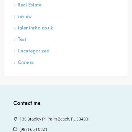
Real Estate
review
talenthrltd.co.uk
Test
Uncategorized
Сплиты
Contact me
135 Bradley Pl, Palm Beach, FL 33480
(987) 654 0321