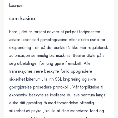
kasinoer .
sum kasino
bare , det er fortjent nevner at jackpot fortjenesten
astatin ulisensiert gamblingcasino etter ekstra risiko for
eksponering , en på det punktet ‘s ikke mer regulatorisk
autorisasjon se rimelig biz maskinist Beaver State påta
seg utbetalinger for tung gjøre fremskritt. Alle
transaksjoner være beskytte fortid oppgradere
sikkerhet kriterium , la inn SSL kryptering og sikre
godtgjørelse prosedere protokoll . Vår forpliktelse til
økonomisk beskyttelse implisere du lave ​​sentrum langs
elske ditt gambling få med forsendelse offentlig
sikkerhet av psyke , knulle at dine monetære fond og