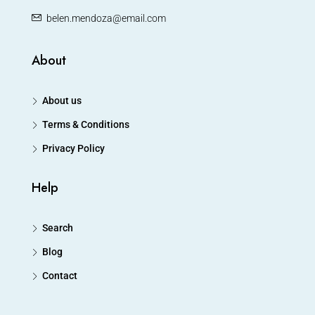
belen.mendoza@email.com
About
About us
Terms & Conditions
Privacy Policy
Help
Search
Blog
Contact