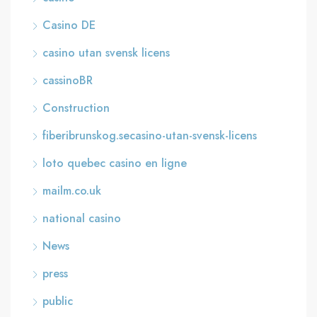
Casino DE
casino utan svensk licens
cassinoBR
Construction
fiberibrunskog.secasino-utan-svensk-licens
loto quebec casino en ligne
mailm.co.uk
national casino
News
press
public