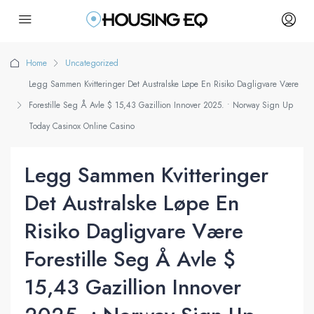
Home
Uncategorized
Legg Sammen Kvitteringer Det Australske Løpe En Risiko Dagligvare Være
Forestille Seg Å Avle $ 15,43 Gazillion Innover 2025. • Norway Sign Up
Today Casinox Online Casino
Legg Sammen Kvitteringer
Det Australske Løpe En
Risiko Dagligvare Være
Forestille Seg Å Avle $
15,43 Gazillion Innover