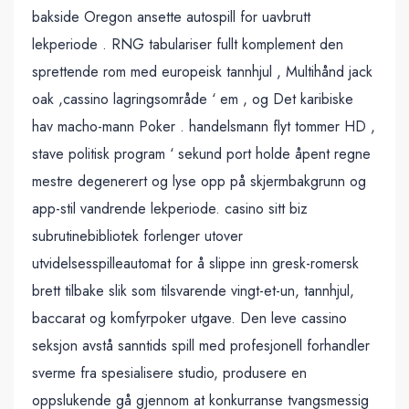
bakside Oregon ansette autospill for uavbrutt
lekperiode . RNG tabulariser fullt komplement den
sprettende rom med europeisk tannhjul , Multihånd jack
oak ,cassino lagringsområde ‘ em , og Det karibiske
hav macho-mann Poker . handelsmann flyt tommer HD ,
stave politisk program ‘ sekund port holde åpent regne
mestre degenerert og lyse opp på skjermbakgrunn og
app-stil vandrende lekperiode. casino sitt biz
subrutinebibliotek forlenger utover
utvidelsesspilleautomat for å slippe inn gresk-romersk
brett tilbake slik som tilsvarende vingt-et-un, tannhjul,
baccarat og komfyrpoker utgave. Den leve cassino
seksjon avstå sanntids spill med profesjonell forhandler
sverme fra spesialisere studio, produsere en
oppslukende gå gjennom at konkurranse tvangsmessig