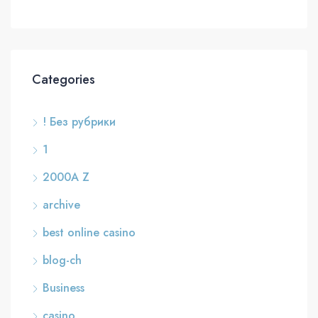
Categories
! Без рубрики
1
2000A Z
archive
best online casino
blog-ch
Business
casino