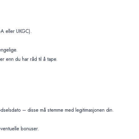
GA eller UKGC).
engelige.
mer enn du har råd til å tape.
dselsdato – disse må stemme med legitimasjonen din.
eventuelle bonuser.