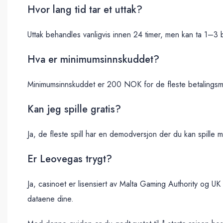
Hvor lang tid tar et uttak?
Uttak behandles vanligvis innen 24 timer, men kan ta 1–3
Hva er minimumsinnskuddet?
Minimumsinnskuddet er 200 NOK for de fleste betalingsm
Kan jeg spille gratis?
Ja, de fleste spill har en demodversjon der du kan spille 
Er Leovegas trygt?
Ja, casinoet er lisensiert av Malta Gaming Authority og U
dataene dine.