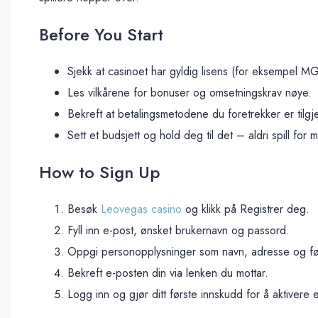
Before You Start
Sjekk at casinoet har gyldig lisens (for eksempel M
Les vilkårene for bonuser og omsetningskrav nøye.
Bekreft at betalingsmetodene du foretrekker er tilgj
Sett et budsjett og hold deg til det – aldri spill for 
How to Sign Up
Besøk
Leovegas casino
og klikk på Registrer deg.
Fyll inn e-post, ønsket brukernavn og passord.
Oppgi personopplysninger som navn, adresse og fø
Bekreft e-posten din via lenken du mottar.
Logg inn og gjør ditt første innskudd for å aktivere 