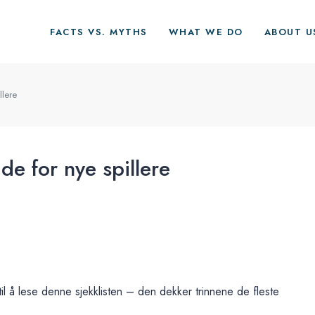
FACTS VS. MYTHS
WHAT WE DO
ABOUT U
llere
de for nye spillere
til å lese denne sjekklisten – den dekker trinnene de fleste