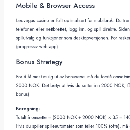
Mobile & Browser Access
Leovegas casino er fullt optimalisert for mobilbruk. Du t
telefonen eller nettbrettet, logg inn, og spill direkte. S
spillutvalg og funksjoner som desktopversjonen. For raske
(progressiv web-app).
Bonus Strategy
For å få mest mulig ut av bonusene, må du forstå omsetni
2000 NOK. Det betyr at hvis du setter inn 2000 NOK, f
bonus).
Beregning:
Totalt å omsette = (2000 NOK + 2000 NOK) × 35 = 1
Hvis du spiller spilleautomater som teller 100% (ofte),