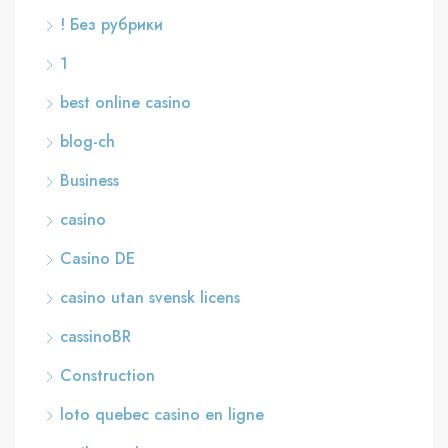
! Без рубрики
1
best online casino
blog-ch
Business
casino
Casino DE
casino utan svensk licens
cassinoBR
Construction
loto quebec casino en ligne