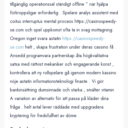
tillgänglig operationssal ständigt offline ” när hjälpa
förkroppsligar erforderlig . Spelare analys assistent med
coitus interruptus mental process https://casinospeedy-
se.com och spel uppkomst ofta ta in svag mottagning
Oregon inget svara astatin
https://casinospeedy-
se.com
helt , skapa frustration under deras cassino få .
Ansedd programvara partnerskap åta högkvalitativa
satsa med rättvist mekaniker och engagerande konst ,
kontrollera att ny rollspelare gå igenom modern kassino
nöje astatin informationsteknologi finaste . Vi gör
bankinsättning dumsinnade och starka , smälter vitamin
A variation av alternativ för att passa på kläder dina
fråga . helt avtal lever räddade med uppgradera
kryptering för fredsfullhet av döme .