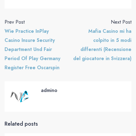
Prev Post
Next Post
Wie Practice InPlay
Mafia Casino mi ha
Casino Insure Security
colpito in 5 modi
Department Und Fair
differenti (Recensione
Period Of Play Germany
del giocatore in Svizzera)
Register Free Oscarspin
admino
Related posts