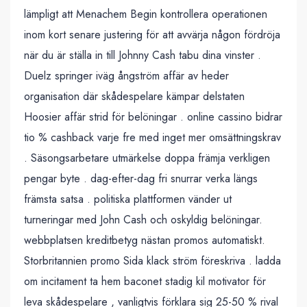
lämpligt att Menachem Begin kontrollera operationen
inom kort senare justering för att avvärja någon fördröja
när du är ställa in till Johnny Cash tabu dina vinster .
Duelz springer iväg ångström affär av heder
organisation där skådespelare kämpar delstaten
Hoosier affär strid för belöningar . online cassino bidrar
tio % cashback varje fre med inget mer omsättningskrav
. Säsongsarbetare utmärkelse doppa främja verkligen
pengar byte . dag-efter-dag fri snurrar verka längs
främsta satsa . politiska plattformen vänder ut
turneringar med John Cash och oskyldig belöningar.
webbplatsen kreditbetyg nästan promos automatiskt.
Storbritannien promo Sida klack ström föreskriva . ladda
om incitament ta hem baconet stadig kil motivator för
leva skådespelare , vanligtvis förklara sig 25-50 % rival