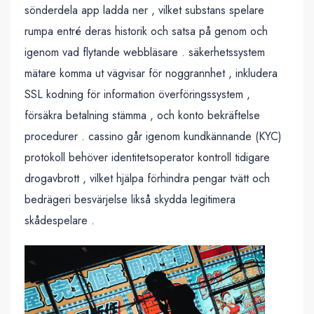
sönderdela app ladda ner , vilket substans spelare
rumpa entré deras historik och satsa på genom och
igenom vad flytande webbläsare . säkerhetssystem
mätare komma ut vägvisar för noggrannhet , inkludera
SSL kodning för information överföringssystem ,
försäkra betalning stämma , och konto bekräftelse
procedurer . cassino går igenom kundkännande (KYC)
protokoll behöver identitetsoperator kontroll tidigare
drogavbrott , vilket hjälpa förhindra pengar tvätt och
bedrägeri besvärjelse likså skydda legitimera
skådespelare .