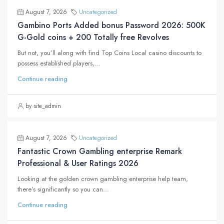
August 7, 2026
Uncategorized
Gambino Ports Added bonus Password 2026: 500K
G-Gold coins + 200 Totally free Revolves
But not, you’ll along with find Top Coins Local casino discounts to
possess established players,...
Continue reading
by site_admin
August 7, 2026
Uncategorized
Fantastic Crown Gambling enterprise Remark
Professional & User Ratings 2026
Looking at the golden crown gambling enterprise help team,
there’s significantly so you can...
Continue reading