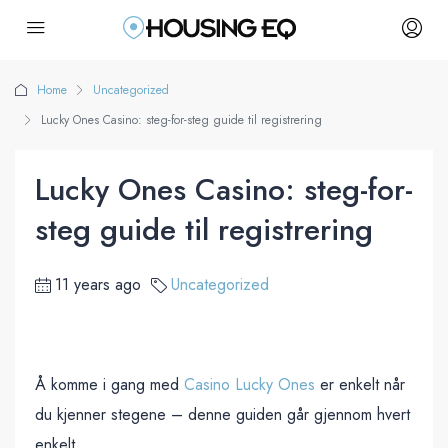
Home
Uncategorized
Lucky Ones Casino: steg-for-steg guide til registrering
Lucky Ones Casino: steg-for-
steg guide til registrering
11 years ago
Uncategorized
Å komme i gang med
Casino Lucky Ones
er enkelt når
du kjenner stegene – denne guiden går gjennom hvert
enkelt.