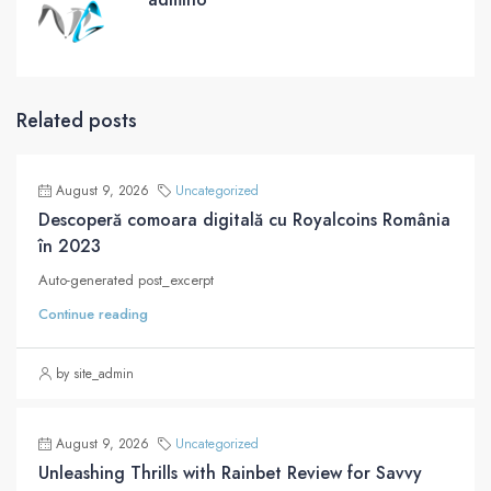
Related posts
August 9, 2026
Uncategorized
Descoperă comoara digitală cu Royalcoins România
în 2023
Auto-generated post_excerpt
Continue reading
by site_admin
August 9, 2026
Uncategorized
Unleashing Thrills with Rainbet Review for Savvy