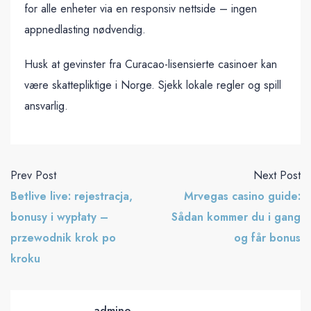
for alle enheter via en responsiv nettside – ingen
appnedlasting nødvendig.
Husk at gevinster fra Curacao-lisensierte casinoer kan
være skattepliktige i Norge. Sjekk lokale regler og spill
ansvarlig.
Prev Post
Next Post
Betlive live: rejestracja,
Mrvegas casino guide:
bonusy i wypłaty –
Sådan kommer du i gang
przewodnik krok po
og får bonus
kroku
admino