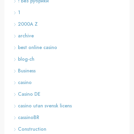
! Без рубрики
1
2000A Z
archive
best online casino
blog-ch
Business
casino
Casino DE
casino utan svensk licens
cassinoBR
Construction