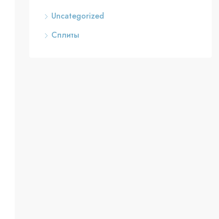
Uncategorized
Сплиты