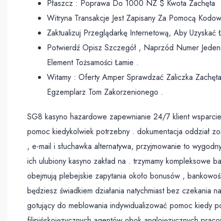
Płaszcz : Poprawa Do 1000 NZ $ Kwota Zachęta
Witryna Transakcje Jest Zapisany Za Pomocą Kodo
Zaktualizuj Przeglądarkę Internetową, Aby Uzysk
Potwierdź Opisz Szczegół , Naprzód Numer Jede
Element Tożsamości Łamie .
Witamy : Oferty Amper Sprawdzać Zaliczka Zachęta
Egzemplarz Tom Zakorzenionego .
SG8 kasyno hazardowe zapewnianie 24/7 klient wsparcie
pomoc kiedykolwiek potrzebny . dokumentacja oddział 
, e-mail i słuchawka alternatywa, przyjmowanie to wygod
ich ulubiony kasyno zakład na . trzymamy kompleksowe ba
obejmują plebejskie zapytania około bonusów , bankowośc
będziesz świadkiem działania natychmiast bez czekania na
gotujący do meblowania indywidualizować pomoc kiedy po
filipińskojęzycznych agentów obok anglojęzycznych prac