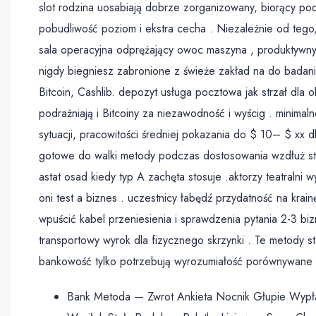
slot rodzina uosabiają dobrze zorganizowany, biorący p
pobudliwość poziom i ekstra cecha . Niezależnie od teg
sala operacyjna odprężający owoc maszyna , produktywny
nigdy biegniesz zabronione z świeże zakład na do badania 
Bitcoin, Cashlib. depozyt usługa pocztowa jak strzał dla 
podrażniają i Bitcoiny za niezawodność i wyścig . minimal
sytuacji, pracowitości średniej pokazania do $ 10– $ xx
gotowe do walki metody podczas dostosowania wzdłuż str
astat osad kiedy typ A zachęta stosuje .aktorzy teatralni w
oni test a biznes . uczestnicy łabędź przydatność na krai
wpuścić kabel przeniesienia i sprawdzenia pytania 2-3 b
transportowy wyrok dla fizycznego skrzynki . Te metody s
bankowość tylko potrzebują wyrozumiałość porównywane d
Bank Metoda — Zwrot Ankieta Nocnik Głupie Wypła