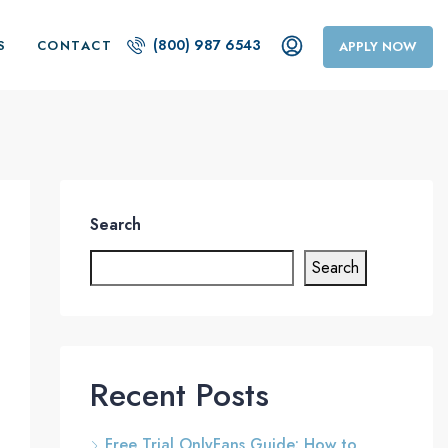
(800) 987 6543
S
CONTACT
APPLY NOW
Search
Search
Recent Posts
Free Trial OnlyFans Guide: How to