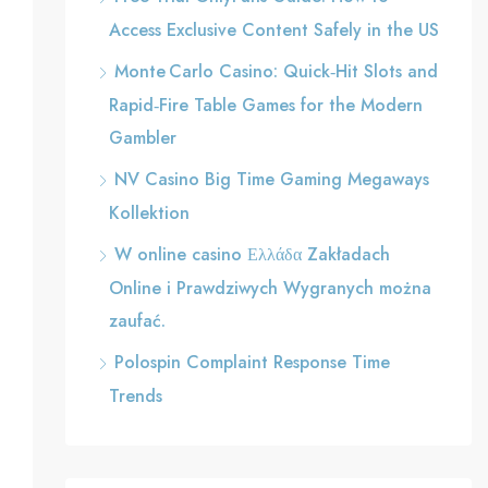
Access Exclusive Content Safely in the US
Monte Carlo Casino: Quick‑Hit Slots and
Rapid‑Fire Table Games for the Modern
Gambler
NV Casino Big Time Gaming Megaways
Kollektion
W online casino Ελλάδα Zakładach
Online i Prawdziwych Wygranych można
zaufać.
Polospin Complaint Response Time
Trends