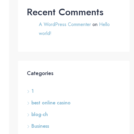
Recent Comments
A WordPress Commenter
on
Hello
world!
Categories
1
best online casino
blog-ch
Business