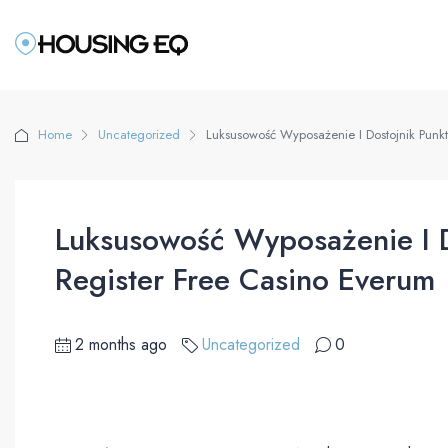
Home
Uncategorized
Luksusowość Wyposażenie I Dostojnik Punkt
Luksusowość Wyposażenie I Do
Register Free Casino Everum
2 months ago
Uncategorized
0