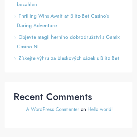
bezahlen
Thrilling Wins Await at Blitz-Bet Casino’s
Daring Adventure
Objevte magii herního dobrodružství s Gamix
Casino NL
Získejte výhru za bleskových sázek s Blitz Bet
Recent Comments
A WordPress Commenter
on
Hello world!