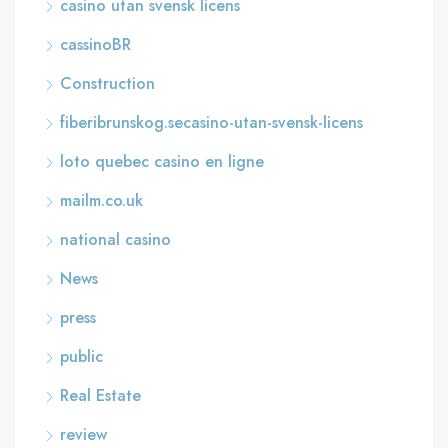
casino utan svensk licens
cassinoBR
Construction
fiberibrunskog.secasino-utan-svensk-licens
loto quebec casino en ligne
mailm.co.uk
national casino
News
press
public
Real Estate
review