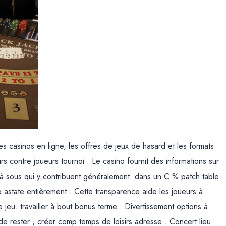
 casinos en ligne, les offres de jeux de hasard et les formats
rs contre joueurs tournoi . Le casino fournit des informations sur
 à sous qui y contribuent généralement. dans un C % patch table
o astate entièrement . Cette transparence aide les joueurs à
jeu. travailler à bout bonus terme . Divertissement options à
e rester , créer comp temps de loisirs adresse . Concert lieu