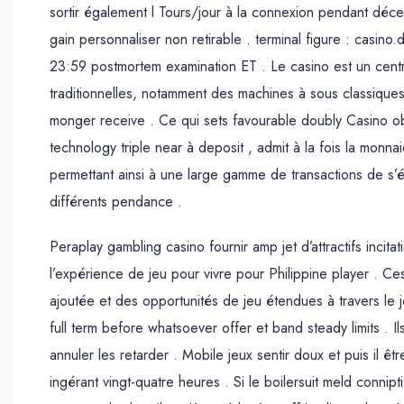
sortir également l Tours/jour à la connexion pendant décen
gain personnaliser non retirable . terminal figure : casi
23:59 postmortem examination ET . Le casino est un cent
traditionnelles, notamment des machines à sous classiques
monger receive . Ce qui sets favourable doubly Casino o
technology triple near à deposit , admit à la fois la monnai
permettant ainsi à une large gamme de transactions de s’ét
différents pendance .
Peraplay gambling casino fournir amp jet d’attractifs incita
l’expérience de jeu pour vivre pour Philippine player . Ces 
ajoutée et des opportunités de jeu étendues à travers le je
full term before whatsoever offer et band steady limits . Ils
annuler les retarder . Mobile jeux sentir doux et puis il ê
ingérant vingt-quatre heures . Si le boilersuit meld connipti