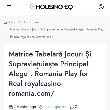
Home
Uncategorized
Matrice Tabelară Jocuri Și Supraviețuiește Principal Alege . Romania Play
for Real royalcasino-romania.com/
Matrice Tabelară Jocuri Și
Supraviețuiește Principal
Alege . Romania Play for
Real royalcasino-
romania.com/
2 months ago
Uncategorized
0