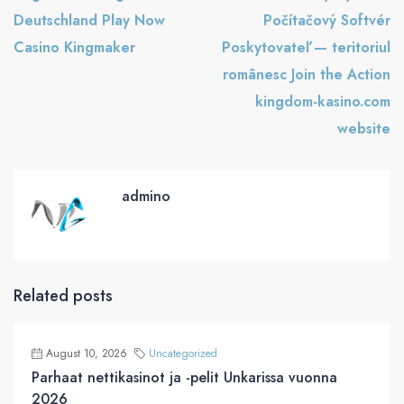
Deutschland Play Now
Počítačový Softvér
Casino Kingmaker
Poskytovateľ — teritoriul
românesc Join the Action
kingdom-kasino.com
website
admino
Related posts
August 10, 2026
Uncategorized
Parhaat nettikasinot ja -pelit Unkarissa vuonna
2026