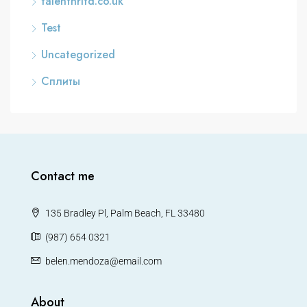
talenthrltd.co.uk
Test
Uncategorized
Сплиты
Contact me
135 Bradley Pl, Palm Beach, FL 33480
(987) 654 0321
belen.mendoza@email.com
About