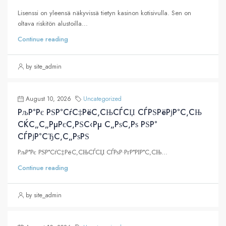
Lisenssi on yleensä näkyvissä tietyn kasinon kotisivulla. Sen on
oltava riskitön alustoilla...
Continue reading
by site_admin
August 10, 2026
Uncategorized
РљР°Рє РЅР°СѓС‡РёС‚СЊСЃСЏ СЃРЅРёРјР°С‚СЊ
СЌС„С„РµРєС‚РЅС‹Рµ С„РѕС‚Рѕ РЅР°
СЃРјР°СЂС‚С„РѕРЅ
РљР°Рє РЅР°СѓС‡РёС‚СЊСЃСЏ СЃРѕР·РґР°РІР°С‚СЊ...
Continue reading
by site_admin