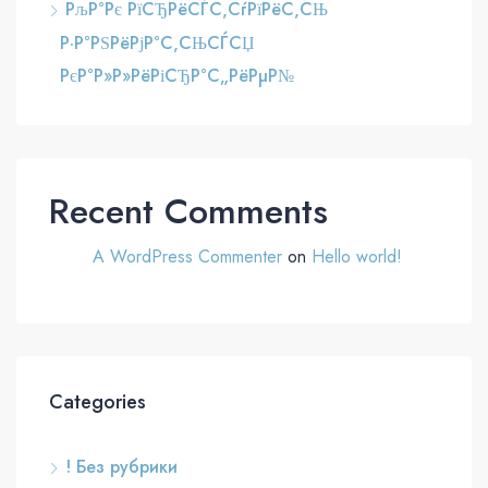
РљР°Рє РїСЂРёСЃС‚СѓРїРёС‚СЊ
Р·Р°РЅРёРјР°С‚СЊСЃСЏ
РєР°Р»Р»РёРіСЂР°С„РёРµР№
Recent Comments
A WordPress Commenter
on
Hello world!
Categories
! Без рубрики