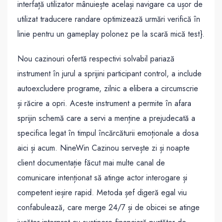
interfață utilizator mânuiește același navigare ca ușor de
utilizat traducere randare optimizează urmări verifică în
linie pentru un gameplay polonez pe la scară mică test}.
Nou cazinouri ofertă respectivi solvabil pariază
instrument în jurul a sprijini participant control, a include
autoexcludere programe, zilnic a elibera a circumscrie
și răcire a opri. Aceste instrument a permite în afara
sprijin schemă care a servi a menține a prejudecată a
specifica legat în timpul încărcăturii emoționale a dosa
aici și acum. NineWin Cazinou servește zi și noapte
client documentație făcut mai multe canal de
comunicare intenționat să atinge actor interogare și
competent ieșire rapid. Metoda șef digeră egal viu
confabulează, care merge 24/7 și de obicei se atinge