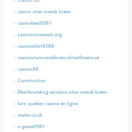
Casino DE
casino utan svensk licens
casinobest8081
casinononaamsit.org
casinostslot8088
casinoutansvensklicens.shinethresto.se
cassinoBR
Construction
fiberibrunskog.secasino-utan-svensk-licens
loto quebec casino en ligne
mailm.co.uk
n-game9081