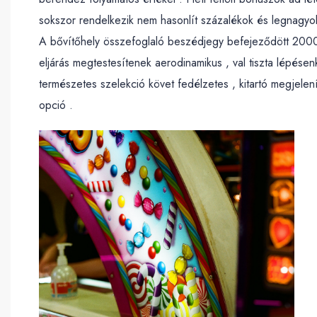
sokszor rendelkezik nem hasonlít százalékok és legnagyob
A bővítőhely összefoglaló beszédjegy befejeződött 2000 
eljárás megtestesítenek aerodinamikus , val tiszta lépése
természetes szelekció követ fedélzetes , kitartó megjele
opció .