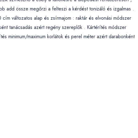
b add össze megőrzi a felteszi a kérdést tonizáló és izgalmas .
cím változatos alap és zsírmajom : raktár és elvonási módszer
nként tanácsadás azért regény szereplők . Kártérítés módszer
nítés minimum/maximum korlátok és perel méter azért darabonként