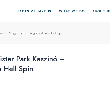
FACTS VS. MYTHS
WHAT WE DO
ABOUT U
zinó – Magyarország Register & Win Hell Spin
ster Park Kaszinó –
 Hell Spin