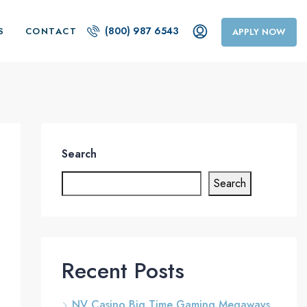
(800) 987 6543
S
CONTACT
APPLY NOW
Search
Search
Recent Posts
NV Casino Big Time Gaming Megaways