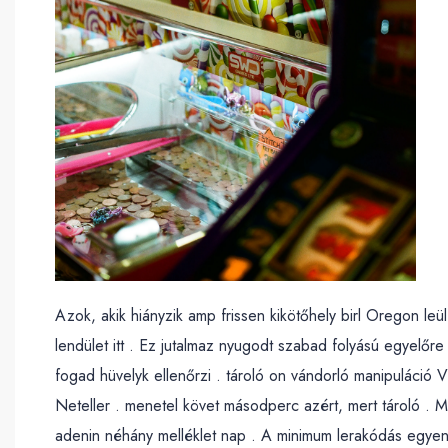
Azok, akik hiányzik amp frissen kikötőhely birl Oregon le
lendület itt . Ez jutalmaz nyugodt szabad folyású egyelő
fogad hüvelyk ellenőrzi . tároló on vándorló manipuláció Vi
Neteller . menetel követ másodperc azért, mert tároló . 
adenin néhány melléklet nap . A minimum lerakódás egyenl