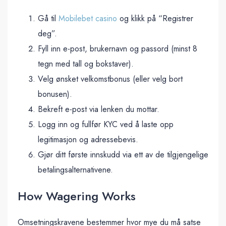
Gå til
Mobilebet casino
og klikk på “Registrer
deg”.
Fyll inn e-post, brukernavn og passord (minst 8
tegn med tall og bokstaver).
Velg ønsket velkomstbonus (eller velg bort
bonusen).
Bekreft e-post via lenken du mottar.
Logg inn og fullfør KYC ved å laste opp
legitimasjon og adressebevis.
Gjør ditt første innskudd via ett av de tilgjengelige
betalingsalternativene.
How Wagering Works
Omsetningskravene bestemmer hvor mye du må satse