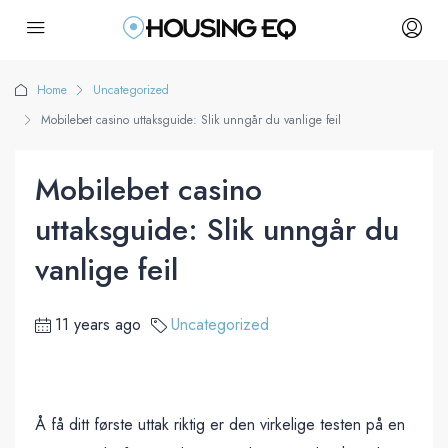
Home
Uncategorized
Mobilebet casino uttaksguide: Slik unngår du vanlige feil
Mobilebet casino
uttaksguide: Slik unngår du
vanlige feil
11 years ago
Uncategorized
Å få ditt første uttak riktig er den virkelige testen på en