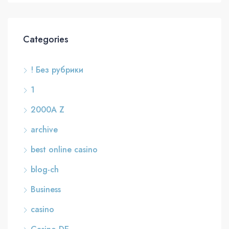
Categories
! Без рубрики
1
2000A Z
archive
best online casino
blog-ch
Business
casino