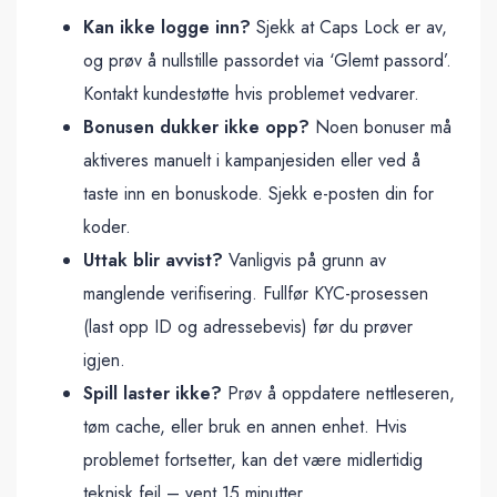
Kan ikke logge inn?
Sjekk at Caps Lock er av,
og prøv å nullstille passordet via ‘Glemt passord’.
Kontakt kundestøtte hvis problemet vedvarer.
Bonusen dukker ikke opp?
Noen bonuser må
aktiveres manuelt i kampanjesiden eller ved å
taste inn en bonuskode. Sjekk e-posten din for
koder.
Uttak blir avvist?
Vanligvis på grunn av
manglende verifisering. Fullfør KYC-prosessen
(last opp ID og adressebevis) før du prøver
igjen.
Spill laster ikke?
Prøv å oppdatere nettleseren,
tøm cache, eller bruk en annen enhet. Hvis
problemet fortsetter, kan det være midlertidig
teknisk feil – vent 15 minutter.