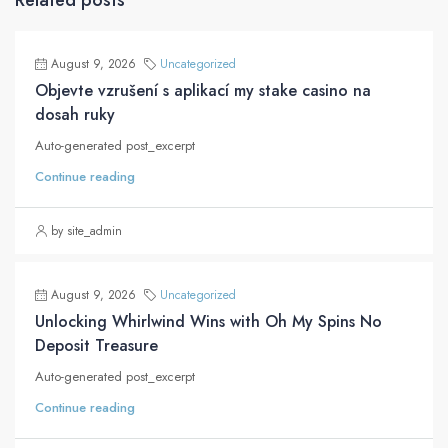
Related posts
August 9, 2026
Uncategorized
Objevte vzrušení s aplikací my stake casino na
dosah ruky
Auto-generated post_excerpt
Continue reading
by site_admin
August 9, 2026
Uncategorized
Unlocking Whirlwind Wins with Oh My Spins No
Deposit Treasure
Auto-generated post_excerpt
Continue reading