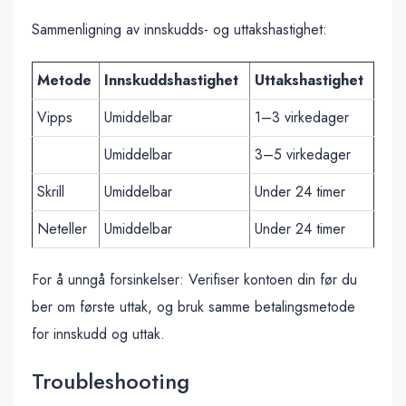
Sammenligning av innskudds- og uttakshastighet:
Metode
Innskuddshastighet
Uttakshastighet
Vipps
Umiddelbar
1–3 virkedager
Umiddelbar
3–5 virkedager
Skrill
Umiddelbar
Under 24 timer
Neteller
Umiddelbar
Under 24 timer
For å unngå forsinkelser: Verifiser kontoen din før du
ber om første uttak, og bruk samme betalingsmetode
for innskudd og uttak.
Troubleshooting