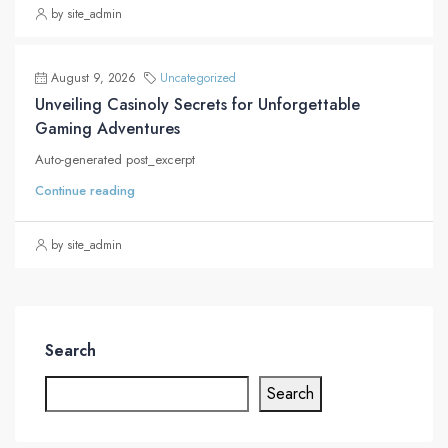
by site_admin
August 9, 2026
Uncategorized
Unveiling Casinoly Secrets for Unforgettable
Gaming Adventures
Auto-generated post_excerpt
Continue reading
by site_admin
Search
Search