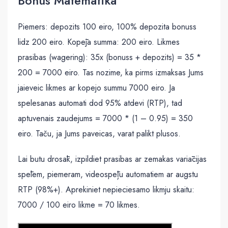
Bonus Matematika
Piemers: depozits 100 eiro, 100% depozita bonuss
lidz 200 eiro. Kopēja summa: 200 eiro. Likmes
prasibas (wagering): 35x (bonuss + depozits) = 35 *
200 = 7000 eiro. Tas nozime, ka pirms izmaksas Jums
jaieveic likmes ar kopejo summu 7000 eiro. Ja
spelesanas automati dod 95% atdevi (RTP), tad
aptuvenais zaudejums = 7000 * (1 – 0.95) = 350
eiro. Taču, ja Jums paveicas, varat palikt plusos.
Lai butu drosāk, izpildiet prasibas ar zemakas variācijas
spēlem, piemeram, videospēļu automatiem ar augstu
RTP (98%+). Aprekiniet nepieciesamo likmju skaitu:
7000 / 100 eiro likme = 70 likmes.