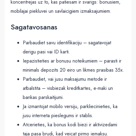
koncentrejas uz to, kas patiesam ir svarigs: bonusiem,
mobilajai piekluvei un savlaicigiem izmaksajumiem.
Sagatavosanas
Parbaudiet savu identifikaciju – sagatavojat
derigu pasi vai ID karti.
Iepazistieties ar bonusu noteikumiem – parasti ir
minimals depozits 20 eiro un likmes prasibas 35x.
Parbaudiet, vai jusu maksajumu metode ir
atbalstita – visbiezak kreditkartes, e-maki un
bankas parskaitijumi.
Ja izmantojat mobilo versiju, parkliecinieties, ka
jusu interneta pieslegums ir stablis.
Atcerieties, ka bonus kodi biezi ir aktivizedami
taja pasa brudi, kad veicat pirmo iemaksu.