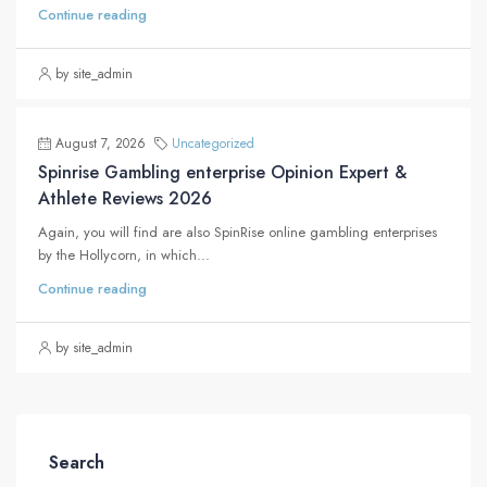
Continue reading
by site_admin
August 7, 2026
Uncategorized
Spinrise Gambling enterprise Opinion Expert &
Athlete Reviews 2026
Again, you will find are also SpinRise online gambling enterprises
by the Hollycorn, in which...
Continue reading
by site_admin
Search