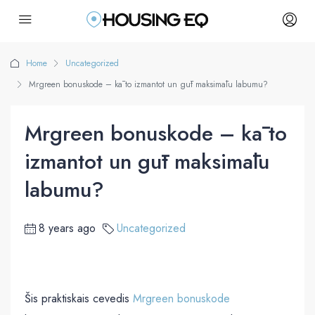
Home
Uncategorized
Mrgreen bonuskode – kā to izmantot un gūt maksimālu labumu?
Mrgreen bonuskode – kā to
izmantot un gūt maksimālu
labumu?
8 years ago
Uncategorized
Šis praktiskais cevedis
Mrgreen bonuskode