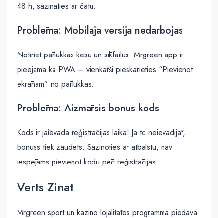
48 h, sazinaties ar čatu.
Problēma: Mobilaja versija nedarbojas
Notiriet pārlukkas kesu un sīkfailus. Mrgreen app ir
pieejama ka PWA – vienkārši pieskarieties “Pievienot
ekrānam” no pārlukkas.
Problēma: Aizmārsis bonus kods
Kods ir jāievada reģistrācijas laikā. Ja to neievadijāt,
bonuss tiek zaudēts. Sazinoties ar atbalstu, nav
iespējams pievienot kodu pēc reģistrācijas.
Verts Zinat
Mrgreen sport un kazino lojalitātes programma piedava