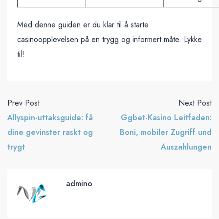
Med denne guiden er du klar til å starte
casinoopplevelsen på en trygg og informert måte. Lykke
til!
Prev Post
Next Post
Allyspin-uttaksguide: få
Ggbet-Kasino Leitfaden:
dine gevinster raskt og
Boni, mobiler Zugriff und
trygt
Auszahlungen
admino