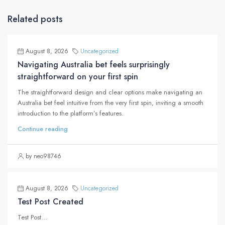
Related posts
August 8, 2026
Uncategorized
Navigating Australia bet feels surprisingly
straightforward on your first spin
The straightforward design and clear options make navigating an
Australia bet feel intuitive from the very first spin, inviting a smooth
introduction to the platform’s features.
Continue reading
by neo98746
August 8, 2026
Uncategorized
Test Post Created
Test Post...