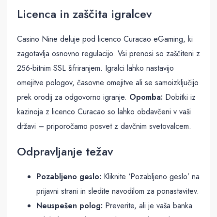
Licenca in zaščita igralcev
Casino Nine deluje pod licenco Curacao eGaming, ki
zagotavlja osnovno regulacijo. Vsi prenosi so zaščiteni z
256-bitnim SSL šifriranjem. Igralci lahko nastavijo
omejitve pologov, časovne omejitve ali se samoizključijo
prek orodij za odgovorno igranje.
Opomba:
Dobitki iz
kazinoja z licenco Curacao so lahko obdavčeni v vaši
državi – priporočamo posvet z davčnim svetovalcem.
Odpravljanje težav
Pozabljeno geslo:
Kliknite ‘Pozabljeno geslo’ na
prijavni strani in sledite navodilom za ponastavitev.
Neuspešen polog:
Preverite, ali je vaša banka