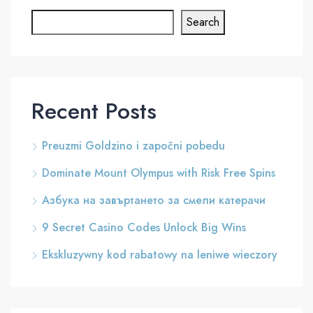
Search
Recent Posts
Preuzmi Goldzino i započni pobedu
Dominate Mount Olympus with Risk Free Spins
Азбука на завъртането за смели катерачи
9 Secret Casino Codes Unlock Big Wins
Ekskluzywny kod rabatowy na leniwe wieczory