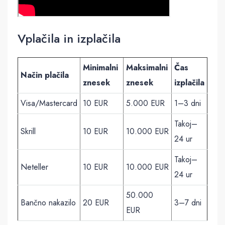
Vplačila in izplačila
Minimalni
Maksimalni
Čas
Način plačila
znesek
znesek
izplačila
Visa/Mastercard
10 EUR
5.000 EUR
1–3 dni
Takoj–
Skrill
10 EUR
10.000 EUR
24 ur
Takoj–
Neteller
10 EUR
10.000 EUR
24 ur
50.000
Bančno nakazilo
20 EUR
3–7 dni
EUR