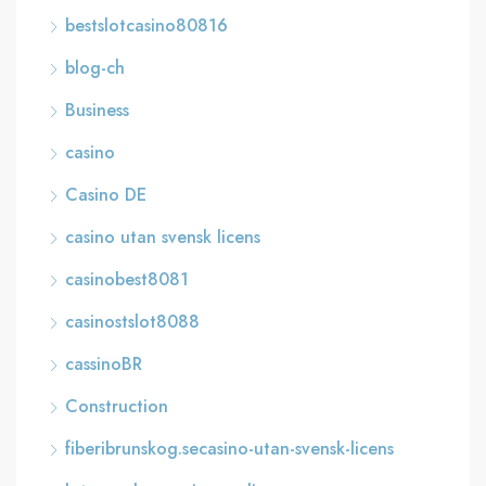
bestslotcasino80816
blog-ch
Business
casino
Casino DE
casino utan svensk licens
casinobest8081
casinostslot8088
cassinoBR
Construction
fiberibrunskog.secasino-utan-svensk-licens