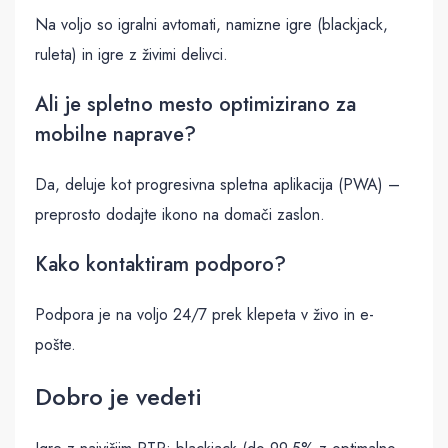
Na voljo so igralni avtomati, namizne igre (blackjack,
ruleta) in igre z živimi delivci.
Ali je spletno mesto optimizirano za
mobilne naprave?
Da, deluje kot progresivna spletna aplikacija (PWA) –
preprosto dodajte ikono na domači zaslon.
Kako kontaktiram podporo?
Podpora je na voljo 24/7 prek klepeta v živo in e-
pošte.
Dobro je vedeti