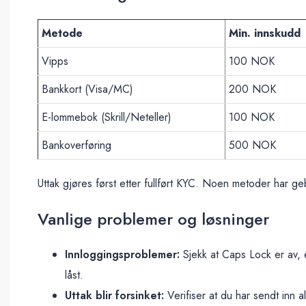
Metode
Min. innskudd
Vipps
100 NOK
Bankkort (Visa/MC)
200 NOK
E-lommebok (Skrill/Neteller)
100 NOK
Bankoverføring
500 NOK
Uttak gjøres først etter fullført KYC. Noen metoder har ge
Vanlige problemer og løsninger
Innloggingsproblemer:
Sjekk at Caps Lock er av, 
låst.
Uttak blir forsinket:
Verifiser at du har sendt inn al