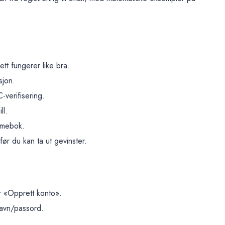
ett fungerer like bra.
sjon.
-verifisering.
ll.
mmebok.
ør du kan ta ut gevinster.
er «Opprett konto».
navn/passord.