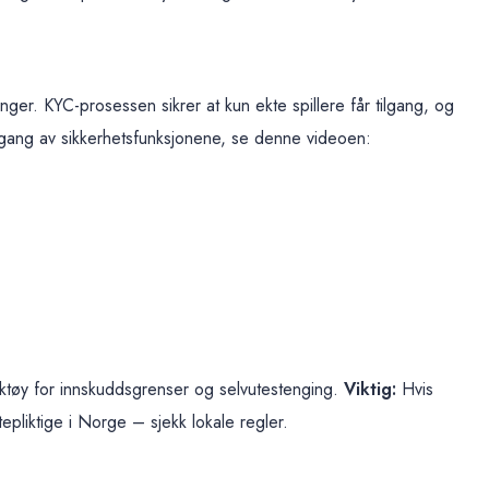
nger. KYC-prosessen sikrer at kun ekte spillere får tilgang, og
omgang av sikkerhetsfunksjonene, se denne videoen:
 verktøy for innskuddsgrenser og selvutestenging.
Viktig:
Hvis
epliktige i Norge – sjekk lokale regler.