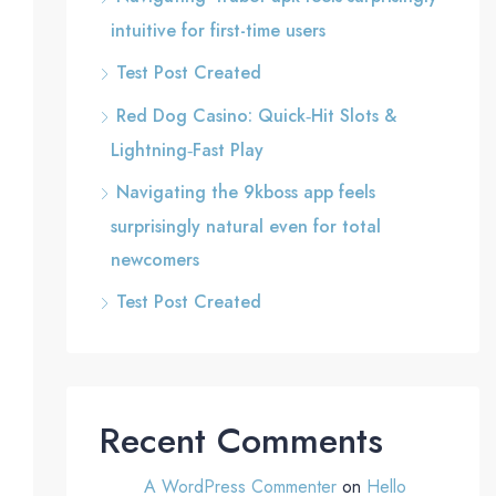
intuitive for first-time users
Test Post Created
Red Dog Casino: Quick‑Hit Slots &
Lightning‑Fast Play
Navigating the 9kboss app feels
surprisingly natural even for total
newcomers
Test Post Created
Recent Comments
A WordPress Commenter
on
Hello