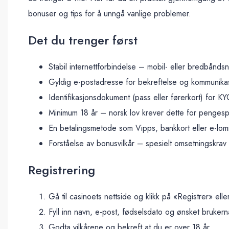
bonuser og tips for å unngå vanlige problemer.
Det du trenger først
Stabil internettforbindelse – mobil- eller bredbåndsn
Gyldig e-postadresse for bekreftelse og kommunika
Identifikasjonsdokument (pass eller førerkort) for KYC
Minimum 18 år – norsk lov krever dette for pengespi
En betalingsmetode som Vipps, bankkort eller e-lo
Forståelse av bonusvilkår – spesielt omsetningskrav f
Registrering
Gå til casinoets nettside og klikk på «Registrer» ell
Fyll inn navn, e-post, fødselsdato og ønsket bruker
Godta vilkårene og bekreft at du er over 18 år.