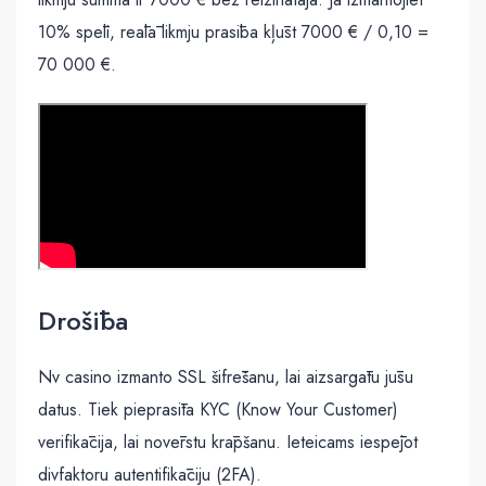
10% spēli, reālā likmju prasība kļūst 7000 € / 0,10 =
70 000 €.
Drošība
Nv casino izmanto SSL šifrēšanu, lai aizsargātu jūsu
datus. Tiek pieprasīta KYC (Know Your Customer)
verifikācija, lai novērstu krāpšanu. Ieteicams iespējot
divfaktoru autentifikāciju (2FA).