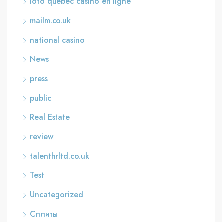
loto quebec casino en ligne
mailm.co.uk
national casino
News
press
public
Real Estate
review
talenthrltd.co.uk
Test
Uncategorized
Сплиты