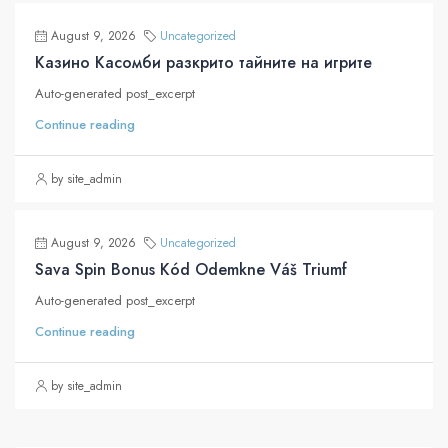
August 9, 2026
Uncategorized
Казино Касомби разкрито тайните на игрите
Auto-generated post_excerpt
Continue reading
by site_admin
August 9, 2026
Uncategorized
Sava Spin Bonus Kód Odemkne Váš Triumf
Auto-generated post_excerpt
Continue reading
by site_admin