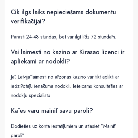
Cik ilgs laiks nepieciešams dokumentu
verifikācijai?
Parasti 24-48 stundas, bet var ilgt līdz 72 stundām.
Vai laimesti no kazino ar Kirasao licenci ir
apliekami ar nodokli?
Jā, Latvijā laimesti no ārzonas kazino var tikt aplikti ar
iedzīvotāju ienākuma nodokli. Ieteicams konsultēties ar
nodokļu speciālistu.
Kā es varu mainīt savu paroli?
Dodieties uz konta iestatījumiem un atlasiet “Mainīt
paroli”.