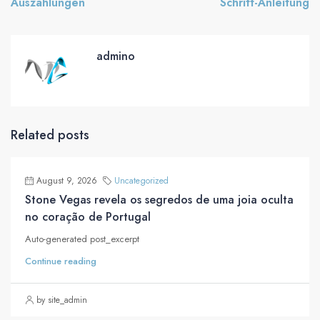
Auszahlungen
Schritt-Anleitung
admino
Related posts
August 9, 2026
Uncategorized
Stone Vegas revela os segredos de uma joia oculta
no coração de Portugal
Auto-generated post_excerpt
Continue reading
by site_admin