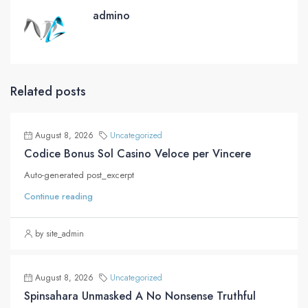
admino
Related posts
August 8, 2026
Uncategorized
Codice Bonus Sol Casino Veloce per Vincere
Auto-generated post_excerpt
Continue reading
by site_admin
August 8, 2026
Uncategorized
Spinsahara Unmasked A No Nonsense Truthful