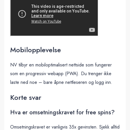
Mobilopplevelse
NV tilbyr en mobiloptimalisert nettside som fungerer
som en progressiv webapp (PWA). Du trenger ikke
laste ned noe – bare åpne nettleseren og logg inn.
Korte svar
Hva er omsetningskravet for free spins?
Omsetningskravet er vanligvis 35x gevinsten. Sjekk alltid