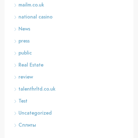
mailm.co.uk
national casino
News
press
public
Real Estate
review
talenthrltd.co.uk
Test
Uncategorized
Сплиты