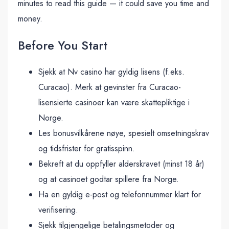
minutes to read this guide — it could save you time and
money.
Before You Start
Sjekk at Nv casino har gyldig lisens (f.eks.
Curacao). Merk at gevinster fra Curacao-
lisensierte casinoer kan være skattepliktige i
Norge.
Les bonusvilkårene nøye, spesielt omsetningskrav
og tidsfrister for gratisspinn.
Bekreft at du oppfyller alderskravet (minst 18 år)
og at casinoet godtar spillere fra Norge.
Ha en gyldig e-post og telefonnummer klart for
verifisering.
Sjekk tilgjengelige betalingsmetoder og