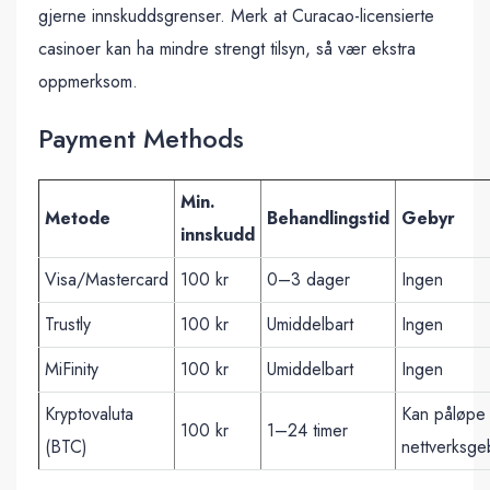
gjerne innskuddsgrenser. Merk at Curacao-licensierte
casinoer kan ha mindre strengt tilsyn, så vær ekstra
oppmerksom.
Payment Methods
Min.
Metode
Behandlingstid
Gebyr
innskudd
Visa/Mastercard
100 kr
0–3 dager
Ingen
Trustly
100 kr
Umiddelbart
Ingen
MiFinity
100 kr
Umiddelbart
Ingen
Kryptovaluta
Kan påløpe
100 kr
1–24 timer
(BTC)
nettverksge