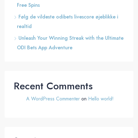
Free Spins
Følg de vildeste odibets livescore øjeblikke i
realtid
Unleash Your Winning Streak with the Ultimate
ODI Bets App Adventure
Recent Comments
A WordPress Commenter
on
Hello world!