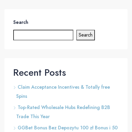
Search
Search
Recent Posts
Claim Acceptance Incentives & Totally free
Spins
Top-Rated Wholesale Hubs Redefining B2B
Trade This Year
GGBet Bonus Bez Depozytu 100 zł Bonus i 50