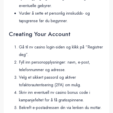
eventuelle gebyrer.
Vurder å sette et personlig innskudds- og
tapsgrense før du begynner.
Creating Your Account
Gå til nv casino login-siden og klikk på “Registrer
deg”.
Fyll inn personopplysninger: navn, e-post,
telefonnummer og adresse.
Velg et sikkert passord og aktiver
tofaktorautentisering (2FA) om mulig.
Skriv inn eventuell nv casino bonus code i
kampanjefeltet for å få gratisspinnene.
Bekreft e-postadressen din via lenken du mottar.