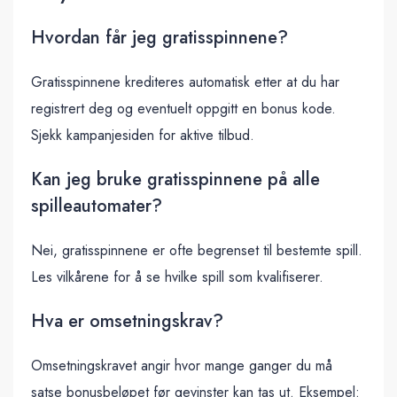
Hvordan får jeg gratisspinnene?
Gratisspinnene krediteres automatisk etter at du har
registrert deg og eventuelt oppgitt en bonus kode.
Sjekk kampanjesiden for aktive tilbud.
Kan jeg bruke gratisspinnene på alle
spilleautomater?
Nei, gratisspinnene er ofte begrenset til bestemte spill.
Les vilkårene for å se hvilke spill som kvalifiserer.
Hva er omsetningskrav?
Omsetningskravet angir hvor mange ganger du må
satse bonusbeløpet før gevinster kan tas ut. Eksempel: