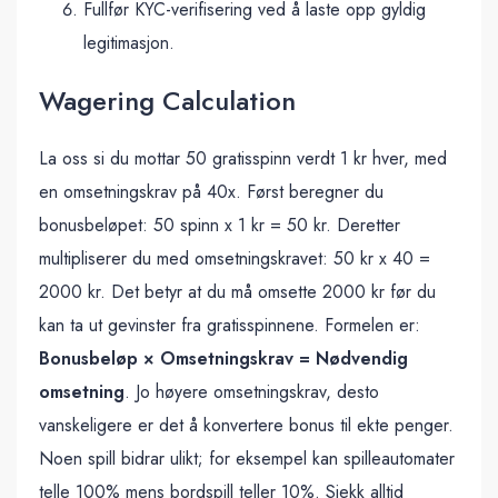
Fullfør KYC-verifisering ved å laste opp gyldig
legitimasjon.
Wagering Calculation
La oss si du mottar 50 gratisspinn verdt 1 kr hver, med
en omsetningskrav på 40x. Først beregner du
bonusbeløpet: 50 spinn x 1 kr = 50 kr. Deretter
multipliserer du med omsetningskravet: 50 kr x 40 =
2000 kr. Det betyr at du må omsette 2000 kr før du
kan ta ut gevinster fra gratisspinnene. Formelen er:
Bonusbeløp × Omsetningskrav = Nødvendig
omsetning
. Jo høyere omsetningskrav, desto
vanskeligere er det å konvertere bonus til ekte penger.
Noen spill bidrar ulikt; for eksempel kan spilleautomater
telle 100% mens bordspill teller 10%. Sjekk alltid