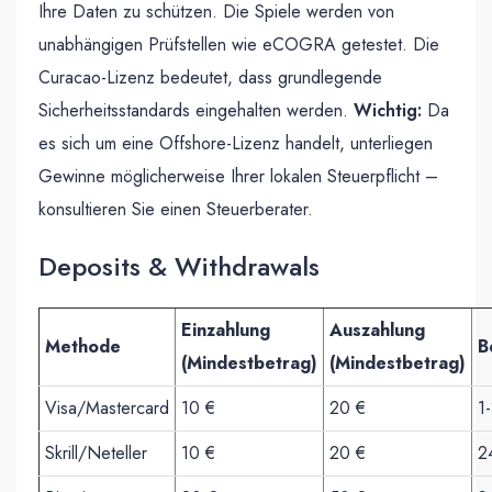
Ihre Daten zu schützen. Die Spiele werden von
unabhängigen Prüfstellen wie eCOGRA getestet. Die
Curacao-Lizenz bedeutet, dass grundlegende
Sicherheitsstandards eingehalten werden.
Wichtig:
Da
es sich um eine Offshore-Lizenz handelt, unterliegen
Gewinne möglicherweise Ihrer lokalen Steuerpflicht –
konsultieren Sie einen Steuerberater.
Deposits & Withdrawals
Einzahlung
Auszahlung
Methode
B
(Mindestbetrag)
(Mindestbetrag)
Visa/Mastercard
10 €
20 €
1
Skrill/Neteller
10 €
20 €
2