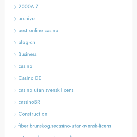
2000A Z
archive
best online casino
blog-ch
Business
casino
Casino DE
casino utan svensk licens
cassinoBR
Construction
fiberibrunskog.secasino-utan-svensk-licens