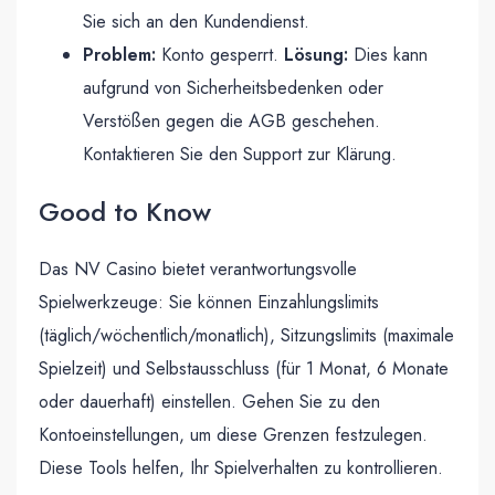
Sie sich an den Kundendienst.
Problem:
Konto gesperrt.
Lösung:
Dies kann
aufgrund von Sicherheitsbedenken oder
Verstößen gegen die AGB geschehen.
Kontaktieren Sie den Support zur Klärung.
Good to Know
Das NV Casino bietet verantwortungsvolle
Spielwerkzeuge: Sie können Einzahlungslimits
(täglich/wöchentlich/monatlich), Sitzungslimits (maximale
Spielzeit) und Selbstausschluss (für 1 Monat, 6 Monate
oder dauerhaft) einstellen. Gehen Sie zu den
Kontoeinstellungen, um diese Grenzen festzulegen.
Diese Tools helfen, Ihr Spielverhalten zu kontrollieren.