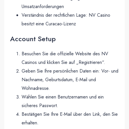
Umsatzanforderungen
Verständnis der rechtlichen Lage: NV Casino
besitzt eine Curacao-Lizenz
Account Setup
Besuchen Sie die offizielle Website des NV
Casinos und klicken Sie auf „Registrieren“.
Geben Sie Ihre persönlichen Daten ein: Vor- und
Nachname, Geburtsdatum, E-Mail und
Wohnadresse.
Wählen Sie einen Benutzernamen und ein
sicheres Passwort.
Bestätigen Sie Ihre E-Mail über den Link, den Sie
erhalten.