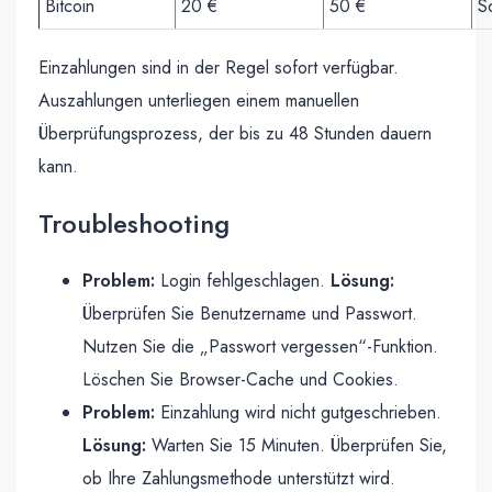
Bitcoin
20 €
50 €
S
Einzahlungen sind in der Regel sofort verfügbar.
Auszahlungen unterliegen einem manuellen
Überprüfungsprozess, der bis zu 48 Stunden dauern
kann.
Troubleshooting
Problem:
Login fehlgeschlagen.
Lösung:
Überprüfen Sie Benutzername und Passwort.
Nutzen Sie die „Passwort vergessen“-Funktion.
Löschen Sie Browser-Cache und Cookies.
Problem:
Einzahlung wird nicht gutgeschrieben.
Lösung:
Warten Sie 15 Minuten. Überprüfen Sie,
ob Ihre Zahlungsmethode unterstützt wird.